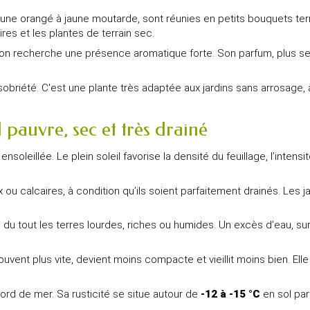
 jaune orangé à jaune moutarde, sont réunies en petits bouquets te
aires et les plantes de terrain sec.
l’on recherche une présence aromatique forte. Son parfum, plus sen
briété. C'est une plante très adaptée aux jardins sans arrosage, à
pauvre, sec et très drainé
leillée. Le plein soleil favorise la densité du feuillage, l’intensit
 ou calcaires, à condition qu’ils soient parfaitement drainés. Les j
s du tout les terres lourdes, riches ou humides. Un excès d’eau, su
vent plus vite, devient moins compacte et vieillit moins bien. Ell
bord de mer. Sa rusticité se situe autour de
-12 à -15 °C
en sol par