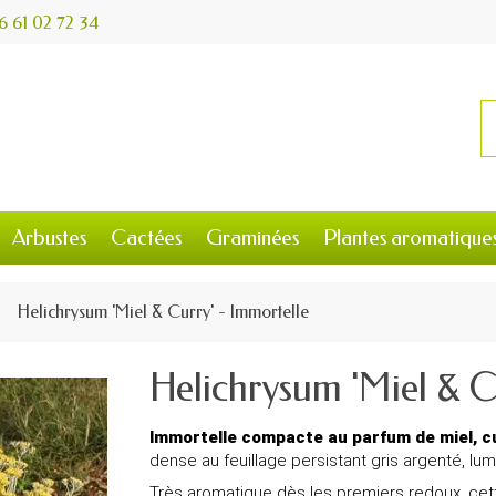
6 61 02 72 34
Arbustes
Cactées
Graminées
Plantes aromatique
Helichrysum 'Miel & Curry' - Immortelle
Helichrysum 'Miel & C
Immortelle compacte au parfum de miel, cu
dense au feuillage persistant gris argenté, lum
Très aromatique dès les premiers redoux, ce