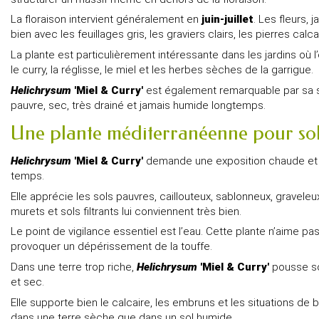
La floraison intervient généralement en
juin-juillet
. Les fleurs,
bien avec les feuillages gris, les graviers clairs, les pierres calc
La plante est particulièrement intéressante dans les jardins où 
le curry, la réglisse, le miel et les herbes sèches de la garrigue.
Helichrysum
'Miel & Curry'
est également remarquable par sa so
pauvre, sec, très drainé et jamais humide longtemps.
Une plante méditerranéenne pour sol 
Helichrysum
'Miel & Curry'
demande une exposition chaude et enso
temps.
Elle apprécie les sols pauvres, caillouteux, sablonneux, graveleux
murets et sols filtrants lui conviennent très bien.
Le point de vigilance essentiel est l’eau. Cette plante n’aime pa
provoquer un dépérissement de la touffe.
Dans une terre trop riche,
Helichrysum
'Miel & Curry'
pousse sou
et sec.
Elle supporte bien le calcaire, les embruns et les situations de 
dans une terre sèche que dans un sol humide.