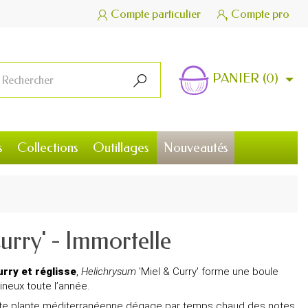
Compte particulier
Compte pro


PANIER
(0)

s
Collections
Outillages
Nouveautés
urry' - Immortelle
rry et réglisse
,
Helichrysum
'Miel & Curry' forme une boule
ineux toute l’année.
tte plante méditerranéenne dégage par temps chaud des notes