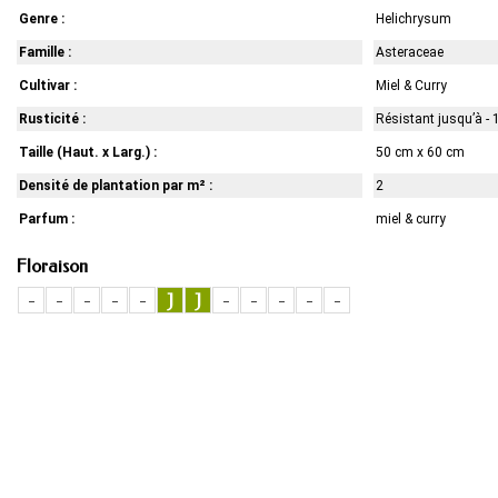
Genre :
Helichrysum
Famille :
Asteraceae
Cultivar :
Miel & Curry
Rusticité :
Résistant jusqu’à - 
Taille (Haut. x Larg.) :
50 cm x 60 cm
Densité de plantation par m² :
2
Parfum :
miel & curry
Floraison
-
-
-
-
-
J
J
-
-
-
-
-