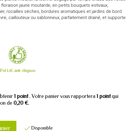
a floraison jaune moutarde, en petits bouquets estivaux,
er, rocailles sèches, bordures aromatiques et jardins de bord
uvre, caillouteux ou sablonneux, parfaitement drainé, et supporte
Pot 1,4L anti-chignon
obtenir
1
point
. Votre panier vous rapportera
1
point
qui
tion de
0,20 €
.
anier
Disponible
