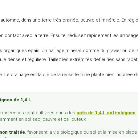
utomne, dans une terre très drainée, pauvre et minérale. En région
en contact avec la terre. Ensuite, réduisez rapidement les arrosag
ges organiques épais. Un paillage minéral, comme du gravier ou de
ule dense et régulière. Taillez les extrémités défleuries sans raba
ée. Le drainage est la clé de la réussite : une plante bien installé
ignon de 1,4 L
erranéennes sont cultivées dans des
pots de 1,4 L anti-chignon
otamment en sol sec, pauvre et caillouteux.
non traitée
, favorisant la vie biologique du sol et la mise en place