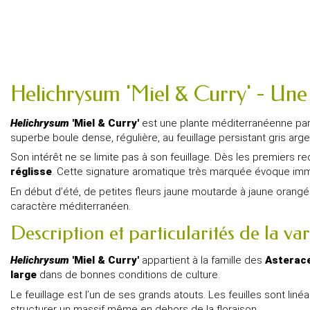
Helichrysum 'Miel & Curry' - Un
Helichrysum
'Miel & Curry'
est une plante méditerranéenne par e
superbe boule dense, régulière, au feuillage persistant gris arge
Son intérêt ne se limite pas à son feuillage. Dès les premiers 
réglisse
. Cette signature aromatique très marquée évoque immédi
En début d’été, de petites fleurs jaune moutarde à jaune orangé
caractère méditerranéen.
Description et particularités de la var
Helichrysum
'Miel & Curry'
appartient à la famille des
Asterac
large
dans de bonnes conditions de culture.
Le feuillage est l’un de ses grands atouts. Les feuilles sont li
structurer un massif même en dehors de la floraison.