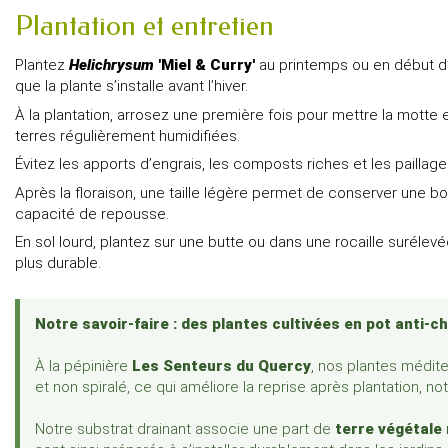
Plantation et entretien
Plantez
Helichrysum
'Miel & Curry'
au printemps ou en début d’a
que la plante s’installe avant l’hiver.
À la plantation, arrosez une première fois pour mettre la motte 
terres régulièrement humidifiées.
Évitez les apports d’engrais, les composts riches et les pailla
Après la floraison, une taille légère permet de conserver une bo
capacité de repousse.
En sol lourd, plantez sur une butte ou dans une rocaille surélev
plus durable.
Notre savoir-faire : des plantes cultivées en pot anti-ch
À la pépinière
Les Senteurs du Quercy
, nos plantes médit
et non spiralé, ce qui améliore la reprise après plantation, n
Notre substrat drainant associe une part de
terre végétale 