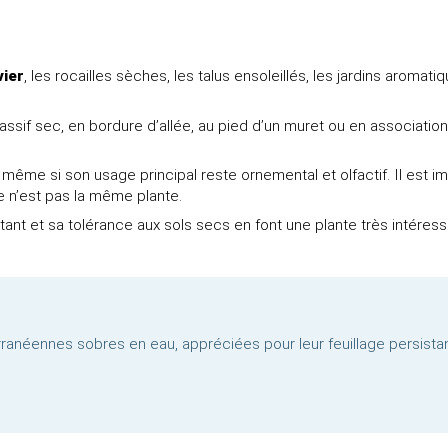
vier
, les rocailles sèches, les talus ensoleillés, les jardins arom
ssif sec, en bordure d’allée, au pied d’un muret ou en association
 même si son usage principal reste ornemental et olfactif. Il est i
 ce n’est pas la même plante.
ant et sa tolérance aux sols secs en font une plante très intéress
rranéennes sobres en eau, appréciées pour leur feuillage persistan