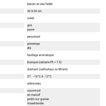
besoin en eau faible
30 à 50 cm
soleil
gris
jaune
persistant
printemps
été
feuillage aromatique
Basique (calcaire Ph > 7.5)
drainant (caillouteux ou filtrant)
Z7 : - 16°C à - 12°C
arbrisseau
couvre-sol
en massif
jardin sur gravier
mixed-border