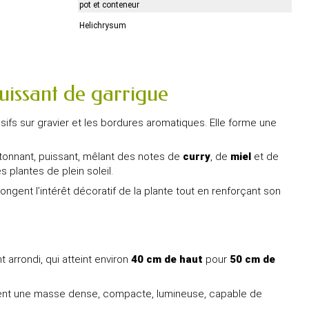
pot et conteneur
Helichrysum
uissant de garrigue
sifs sur gravier et les bordures aromatiques. Elle forme une
 étonnant, puissant, mêlant des notes de
curry
, de
miel
et de
 plantes de plein soleil.
ngent l’intérêt décoratif de la plante tout en renforçant son
 arrondi, qui atteint environ
40 cm de haut
pour
50 cm de
 forment une masse dense, compacte, lumineuse, capable de