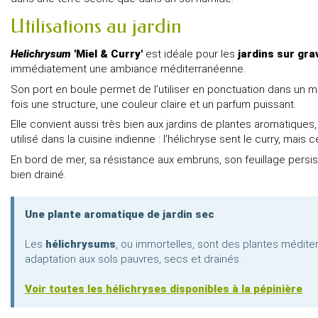
Utilisations au jardin
Helichrysum
'Miel & Curry'
est idéale pour les
jardins sur gra
immédiatement une ambiance méditerranéenne.
Son port en boule permet de l’utiliser en ponctuation dans un ma
fois une structure, une couleur claire et un parfum puissant.
Elle convient aussi très bien aux jardins de plantes aromatiques,
utilisé dans la cuisine indienne : l’hélichryse sent le curry, mais
En bord de mer, sa résistance aux embruns, son feuillage persist
bien drainé.
Une plante aromatique de jardin sec
Les
hélichrysums
, ou immortelles, sont des plantes médite
adaptation aux sols pauvres, secs et drainés.
Voir toutes les hélichryses disponibles à la pépinière