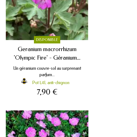
DISPONIBLE
Geranium macrorrhizum
'Olympic Fire' - Géranium...
Un géranium couvre-sol au surprenant
parfum...
Pot 1,4L anti-chignon
7,90 €