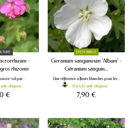
ULTURE
DISPONIBLE
crorrhizum -
Geranium sanguineum 'Album' -
gros rhizome
Géranium sanguin...
uvre-sol par...
Une référence à fleurs blanches pour les...
 anti-chignon
Pot 1,4L anti-chignon
90 €
7,90 €