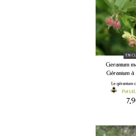
EN C
Geranium ma
Géranium à 
Le géranium co
Pot 1,4L
7,