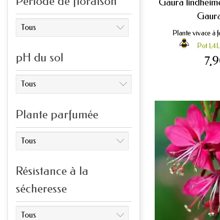
Période de floraison
Gaura lindheimer
Gaura
Plante vivace à fe
Pot 1,4L
pH du sol
7,
Plante parfumée
Résistance à la
sécheresse