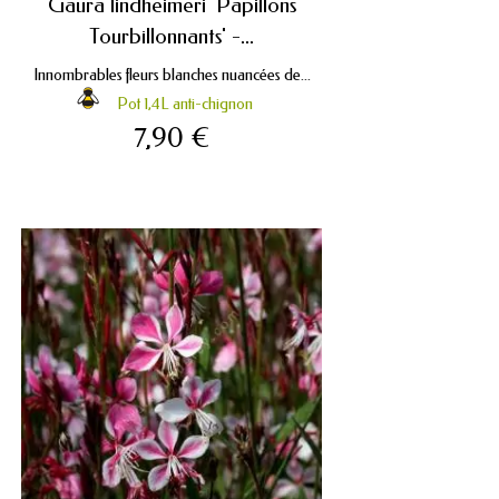
Gaura lindheimeri 'Papillons
Tourbillonnants' -...
Innombrables fleurs blanches nuancées de...
Pot 1,4L anti-chignon
7,90 €