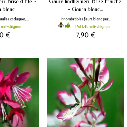
i 'Brise d'Été' -
Gaura lindheimeri 'Brise Fraiche'
 blanc
- Gaura blanc...
uilles caduques,...
Innombrables fleurs blanc pur...
 anti-chignon
Pot 1,4L anti-chignon
90 €
7,90 €