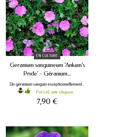
EN CULTURE
Geranium sanguineum 'Ankum's
Pride' - Géranium...
Un géranium sanguin exceptionnellement...
Pot 1,4L anti-chignon
7,90 €