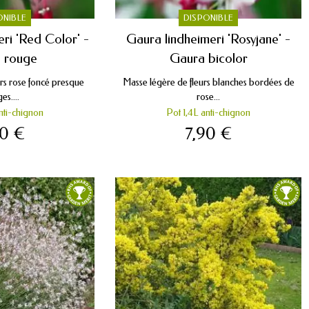
ONIBLE
DISPONIBLE
ri 'Red Color' -
Gaura lindheimeri 'Rosyjane' -
 rouge
Gaura bicolor
rs rose foncé presque
Masse légère de fleurs blanches bordées de
es....
rose...
nti-chignon
Pot 1,4L anti-chignon
90 €
7,90 €