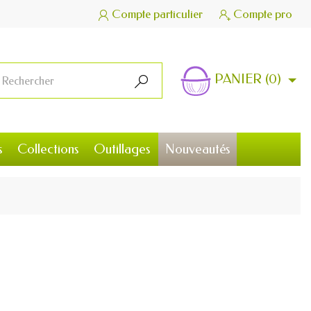
Compte particulier
Compte pro


PANIER
(0)

s
Collections
Outillages
Nouveautés