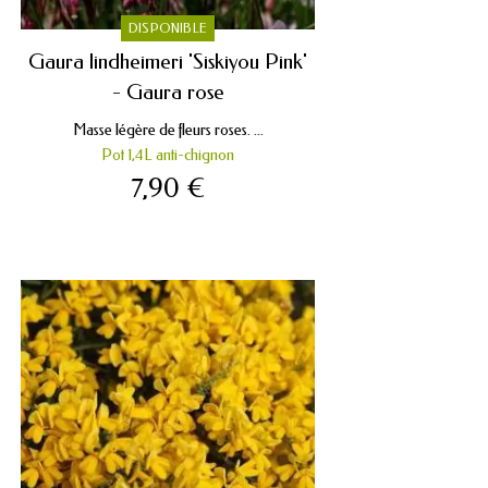
DISPONIBLE
Gaura lindheimeri 'Siskiyou Pink'
- Gaura rose
Masse légère de fleurs roses. ...
Pot 1,4L anti-chignon
7,90 €