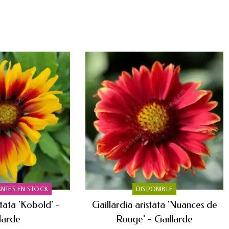
ANTES EN STOCK
DISPONIBLE
stata 'Kobold' -
Gaillardia aristata 'Nuances de
larde
Rouge' - Gaillarde