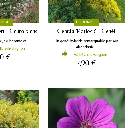
ONIBLE
DISPONIBLE
ri - Gaura blanc
Genista 'Porlock' - Genêt
, exubérante et...
Un genêt hybride remarquable par son
abondante...
4L anti-chignon
Pot 1,4L anti-chignon
90 €
7,90 €