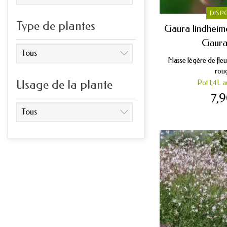
DISP
Type de plantes
Gaura lindheime
Gaura
Masse légère de fleu
roug
Usage de la plante
Pot 1,4L a
7,