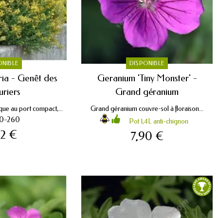
ONIBLE
DISPONIBLE
ria - Genêt des
Geranium 'Tiny Monster' -
uriers
Grand géranium
que au port compact,...
Grand géranium couvre-sol à floraison...
0-260
Pot 1,4L anti-chignon
92 €
7,90 €