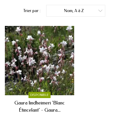
Trier par :
Nom, A à Z

DISPONIBLE
Gaura lindheimeri 'Blanc
Étincelant' - Gaura...