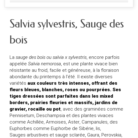
Salvia sylvestris, Sauge des
bois
La
sauge des bois ou salvia x sylvestris
, encore parfois
appelée
Salvia nemorosa
, est une plante vivace bien
résistante au froid, facile et généreuse, à la floraison
abondante du printemps à l'été. Il existe diverses
variétés
aux couleurs très intenses, offrant des
fleurs bleues, blanches, roses ou pourprées. Ses
tiges dressées sont parfaites dans les mixed
borders, prairies fleuries et massifs, jardins de
gravier, rocaille ou pot
, avec des
graminées
comme
Pennisetum
,
Deschampsia
et des plantes vivaces
comme
Achillée
,
Armoises
,
Aster
,
Campanules
, des
Euphorbes
comme
Euphorbe de Sibérie
, lis,
Sauges arbustives
et
sauge sclarée
,
Gaura
,
Perovskia
,