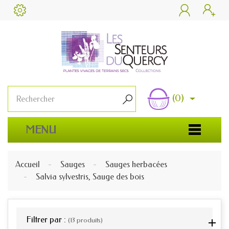


(0)

MENU
Accueil
Sauges
Sauges herbacées
Salvia sylvestris, Sauge des bois
Filtrer par :
(13 produits)