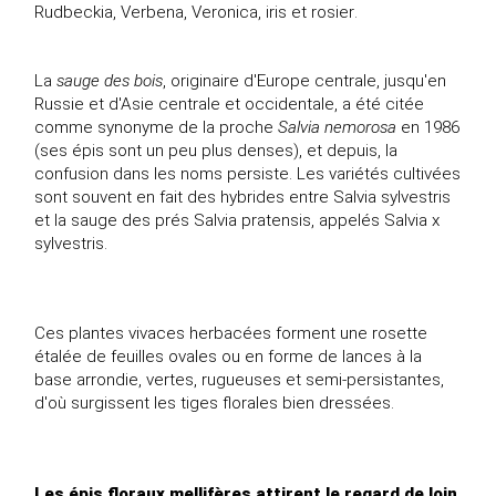
Rudbeckia,
Verbena
,
Veronica
,
iris
et
rosier
.
La
sauge des bois
, originaire d'Europe centrale, jusqu'en
Russie et d'Asie centrale et occidentale, a été citée
comme synonyme de la proche
Salvia nemorosa
en 1986
(ses épis sont un peu plus denses), et depuis, la
confusion dans les noms persiste. Les variétés cultivées
sont souvent en fait des hybrides entre
Salvia sylvestris
et la sauge des prés
Salvia pratensis
, appelés Salvia x
sylvestris.
Ces plantes vivaces herbacées forment une rosette
étalée de feuilles ovales ou en forme de lances à la
base arrondie, vertes, rugueuses et semi-persistantes,
d'où surgissent les tiges florales bien dressées.
Les épis floraux mellifères attirent le regard de loin