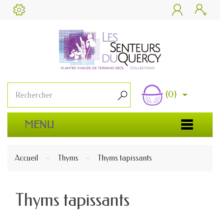


(0)

MENU
Accueil
Thyms
Thyms tapissants
Thyms tapissants