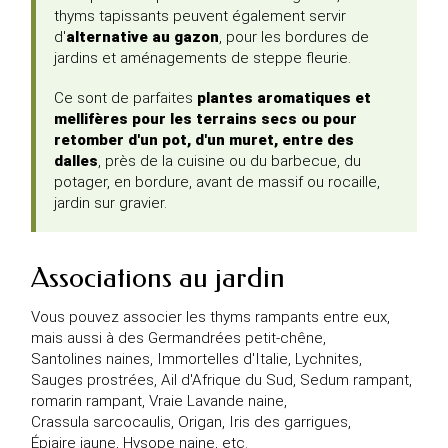
thyms tapissants peuvent également servir
d'
alternative au gazon
, pour les bordures de
jardins et aménagements de steppe fleurie.
Ce sont de parfaites
plantes aromatiques et
mellifères pour les terrains secs ou pour
retomber d'un pot, d'un muret, entre des
dalles
, près de la cuisine ou du barbecue, du
potager, en bordure, avant de massif ou rocaille,
jardin sur gravier.
Associations au jardin
Vous pouvez associer les thyms rampants entre eux,
mais aussi à des
Germandrées petit-chêne
,
Santolines naines
,
Immortelles d'Italie
,
Lychnites
,
Sauges prostrées
,
Ail d'Afrique du Sud
,
Sedum rampant
,
romarin rampant
,
Vraie Lavande naine
,
Crassula sarcocaulis
,
Origan
,
Iris des garrigues
,
Épiaire jaune
,
Hysope naine
, etc.