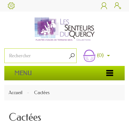


(0)

MENU
Accueil
Cactées
Cactées