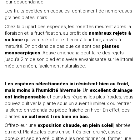
leur descendance.
Les fruits ovoïdes en capsules, contiennent de nombreuses
graines plates, noirs.
Chez la plupart des espèces, les rosettes meurent après la
floraison et la fructification, au profit de
nombreux rejets à
sa base
qui vont s'étoffer et fleurir à leur tour, arrivés à
maturité. On dit dans ce cas que ce sont des
plantes
monocarpiques
. Agave americana peut faire des rejets
jusqu'à 2 m de son pied et s'avère envahissante sur le littoral
méditerranéen, facilement naturalisée.
Les espèces sélectionnées ici résistent bien au froid,
mais moins à l'humidité hivernale
. Un
excellent drainage
est indispensable
et dans les régions les plus froides, vous
pouvez cultiver la plante sous un auvent lumineux ou rentrer
la plante en véranda ou pièce fraîche en hiver. En effet, ces
plantes
se cultivent très bien en bac.
Offrez-leur une
exposition chaude, en plein soleil
, abritée
du nord. Plantez-les dans un sol très bien drainé, assez
poreux et sec en été, quitte à les positionner ou former une