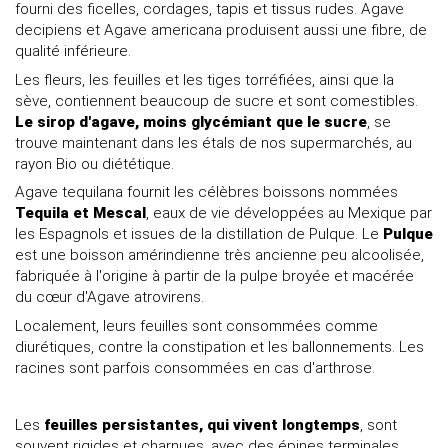
fourni des ficelles, cordages, tapis et tissus rudes. Agave
decipiens et Agave americana produisent aussi une fibre, de
qualité inférieure.
Les fleurs, les feuilles et les tiges torréfiées, ainsi que la
sève, contiennent beaucoup de sucre et sont comestibles.
Le sirop d'agave, moins glycémiant que le sucre
, se
trouve maintenant dans les étals de nos supermarchés, au
rayon Bio ou diététique.
Agave tequilana fournit les célèbres boissons nommées
Tequila et Mescal
, eaux de vie développées au Mexique par
les Espagnols et issues de la distillation de Pulque. Le
Pulque
est une boisson amérindienne très ancienne peu alcoolisée,
fabriquée à l'origine à partir de la pulpe broyée et macérée
du cœur d'Agave atrovirens.
Localement, leurs feuilles sont consommées comme
diurétiques, contre la constipation et les ballonnements. Les
racines sont parfois consommées en cas d'arthrose.
Les
feuilles persistantes, qui vivent longtemps
, sont
souvent rigides et charnues, avec des épines terminales