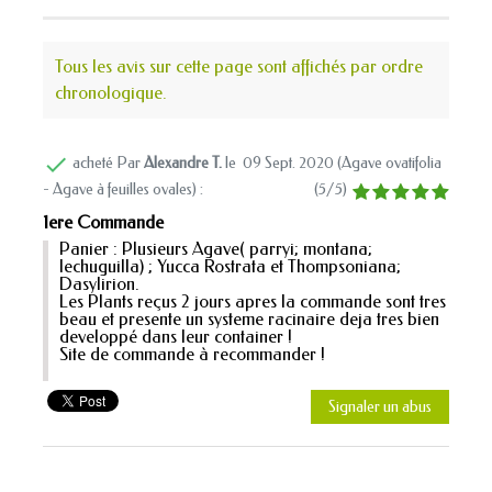
Tous les avis sur cette page sont affichés par ordre
chronologique.

acheté Par
Alexandre T.
le
09 Sept. 2020 (
Agave ovatifolia
- Agave à feuilles ovales
) :
(
5
/
5
)
1ere Commande
Panier : Plusieurs Agave( parryi; montana;
lechuguilla) ; Yucca Rostrata et Thompsoniana;
Dasylirion.
Les Plants reçus 2 jours apres la commande sont tres
beau et presente un systeme racinaire deja tres bien
developpé dans leur container !
Site de commande à recommander !
Signaler un abus