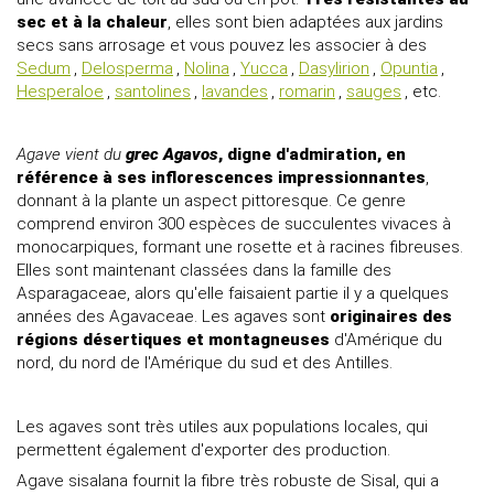
sec et à la chaleur
, elles sont bien adaptées aux jardins
secs sans arrosage et vous pouvez les associer à des
Sedum
,
Delosperma
,
Nolina
,
Yucca
,
Dasylirion
,
Opuntia
,
Hesperaloe
,
santolines
,
lavandes
,
romarin
,
sauges
, etc.
Agave vient du
grec Agavos
, digne d'admiration, en
référence à ses inflorescences impressionnantes
,
donnant à la plante un aspect pittoresque. Ce genre
comprend environ 300 espèces de succulentes vivaces à
monocarpiques, formant une rosette et à racines fibreuses.
Elles sont maintenant classées dans la famille des
Asparagaceae, alors qu'elle faisaient partie il y a quelques
années des Agavaceae. Les agaves sont
originaires des
régions désertiques et montagneuses
d'Amérique du
nord, du nord de l'Amérique du sud et des Antilles.
Les agaves sont très utiles aux populations locales, qui
permettent également d'exporter des production.
Agave sisalana fournit la fibre très robuste de Sisal, qui a