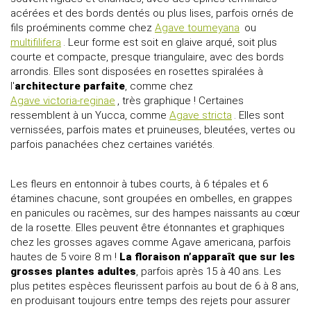
acérées et des bords dentés ou plus lises, parfois ornés de
fils proéminents comme chez
Agave toumeyana
ou
multifilifera
. Leur forme est soit en glaive arqué, soit plus
courte et compacte, presque triangulaire, avec des bords
arrondis. Elles sont disposées en rosettes spiralées à
l'
architecture parfaite
, comme chez
Agave victoria-reginae
, très graphique ! Certaines
ressemblent à un Yucca, comme
Agave stricta
. Elles sont
vernissées, parfois mates et pruineuses, bleutées, vertes ou
parfois panachées chez certaines variétés.
Les fleurs en entonnoir à tubes courts, à 6 tépales et 6
étamines chacune, sont groupées en ombelles, en grappes
en panicules ou racèmes, sur des hampes naissants au cœur
de la rosette. Elles peuvent être étonnantes et graphiques
chez les grosses agaves comme Agave americana, parfois
hautes de 5 voire 8 m !
La floraison n’apparaît que sur les
grosses plantes adultes
, parfois après 15 à 40 ans. Les
plus petites espèces fleurissent parfois au bout de 6 à 8 ans,
en produisant toujours entre temps des rejets pour assurer