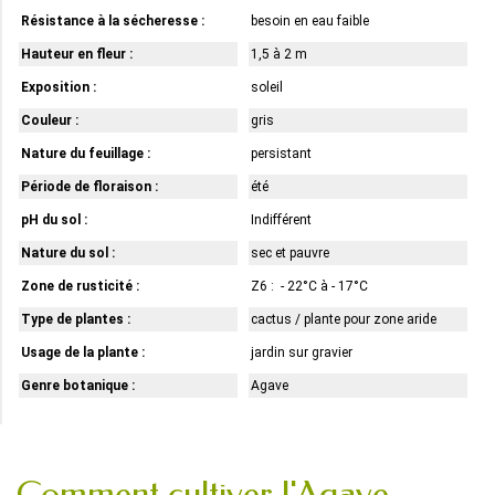
Résistance à la sécheresse :
besoin en eau faible
Hauteur en fleur :
1,5 à 2 m
Exposition :
soleil
Couleur :
gris
Nature du feuillage :
persistant
Période de floraison :
été
pH du sol :
Indifférent
Nature du sol :
sec et pauvre
Zone de rusticité :
Z6 : - 22°C à - 17°C
Type de plantes :
cactus / plante pour zone aride
Usage de la plante :
jardin sur gravier
Genre botanique :
Agave
Comment cultiver l'Agave