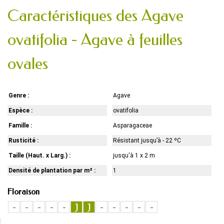
Caractéristiques des Agave
ovatifolia - Agave à feuilles
ovales
Genre :
Agave
Espèce :
ovatifolia
Famille :
Asparagaceae
Rusticité :
Résistant jusqu’à - 22 ºC
Taille (Haut. x Larg.) :
jusqu'à 1 x 2 m
Densité de plantation par m² :
1
Floraison
-
-
-
-
-
J
J
-
-
-
-
-