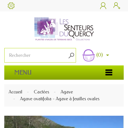


(0)

MENU
Accueil
Cactées
Agave
Agave ovatifolia - Agave à feuilles ovales