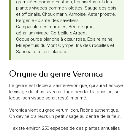
graminées comme
Festuca
,
Pennisetum
et des
plantes vivaces comme violettes,
Sauge des bois
et
officinalis
,
Choux marin
,
Armoise
,
Aster prostré
,
Bergénie - plante des savetiers
,
Campanule des murailles
,
Bec de grue
,
géranium vivace
,
Corbeille d'Argent
,
Coquelourde blanche à cœur rose
,
Épiaire naine
,
Millepertuis du Mont Olympe
,
Iris des rocailles
et
Saponaire à fleur blanche
.
Origine du genre Veronica
Le genre est dédié à Sainte-Véronique, qui aurait essuyé
le visage du christ avec un linge pendant la passion, sur
lequel son visage serait resté imprimé.
Veronica vient du grec verum icon, l'icône authentique.
On devine d'ailleurs un petit visage au centre de la fleur...
Il existe environ 250 espèces de ces plantes annuelles