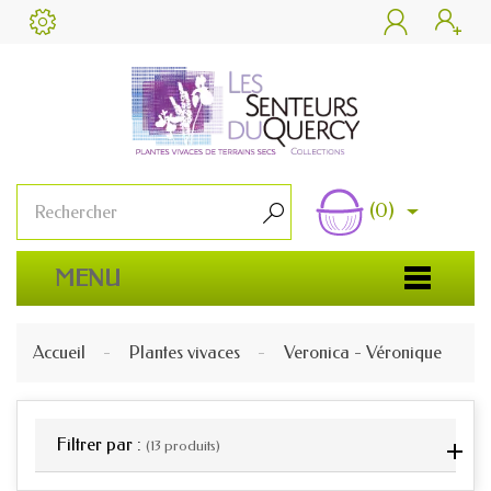


(0)

MENU
Accueil
Plantes vivaces
Veronica - Véronique
Filtrer par :
(13 produits)