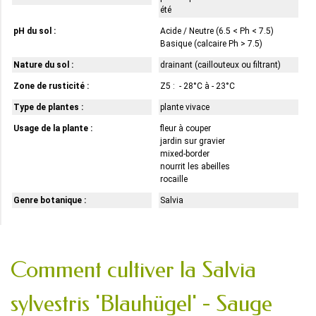
été
pH du sol :
Acide / Neutre (6.5 < Ph < 7.5)
Basique (calcaire Ph > 7.5)
Nature du sol :
drainant (caillouteux ou filtrant)
Zone de rusticité :
Z5 : - 28°C à - 23°C
Type de plantes :
plante vivace
Usage de la plante :
fleur à couper
jardin sur gravier
mixed-border
nourrit les abeilles
rocaille
Genre botanique :
Salvia
Comment cultiver la Salvia
sylvestris 'Blauhügel' - Sauge