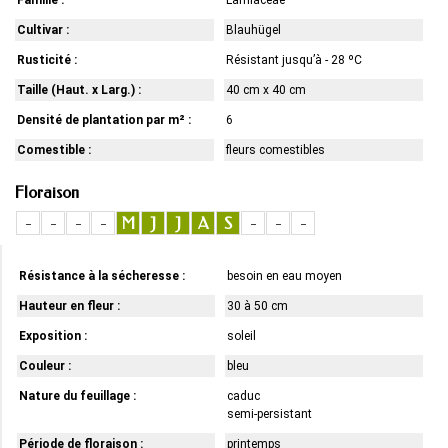
Cultivar :
Blauhügel
Rusticité :
Résistant jusqu’à - 28 ºC
Taille (Haut. x Larg.) :
40 cm x 40 cm
Densité de plantation par m² :
6
Comestible :
fleurs comestibles
Floraison
-
-
-
-
M
J
J
A
S
-
-
-
Résistance à la sécheresse :
besoin en eau moyen
Hauteur en fleur :
30 à 50 cm
Exposition :
soleil
Couleur :
bleu
Nature du feuillage :
caduc
semi-persistant
Période de floraison :
printemps