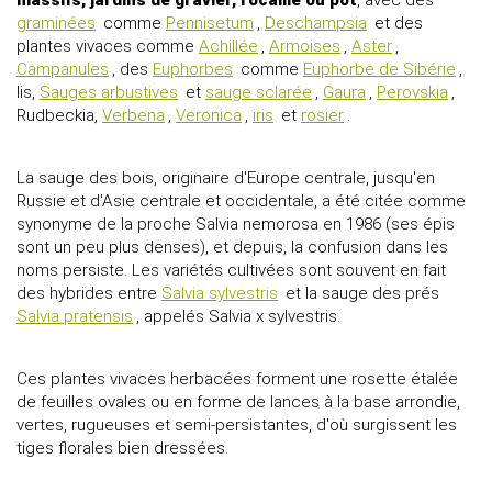
graminées
comme
Pennisetum
,
Deschampsia
et des
plantes vivaces comme
Achillée
,
Armoises
,
Aster
,
Campanules
, des
Euphorbes
comme
Euphorbe de Sibérie
,
lis,
Sauges arbustives
et
sauge sclarée
,
Gaura
,
Perovskia
,
Rudbeckia,
Verbena
,
Veronica
,
iris
et
rosier
.
La sauge des bois, originaire d'Europe centrale, jusqu'en
Russie et d'Asie centrale et occidentale, a été citée comme
synonyme de la proche Salvia nemorosa en 1986 (ses épis
sont un peu plus denses), et depuis, la confusion dans les
noms persiste. Les variétés cultivées sont souvent en fait
des hybrides entre
Salvia sylvestris
et la sauge des prés
Salvia pratensis
, appelés Salvia x sylvestris.
Ces plantes vivaces herbacées forment une rosette étalée
de feuilles ovales ou en forme de lances à la base arrondie,
vertes, rugueuses et semi-persistantes, d'où surgissent les
tiges florales bien dressées.