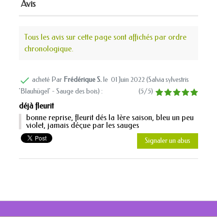
Avis
Tous les avis sur cette page sont affichés par ordre
chronologique.

acheté Par
Frédérique S.
le
01 Juin 2022 (
Salvia sylvestris
'Blauhügel' - Sauge des bois
) :
(
5
/
5
)
déjà fleurit
bonne reprise, fleurit dés la 1ère saison, bleu un peu
violet, jamais déçue par les sauges
Signaler un abus