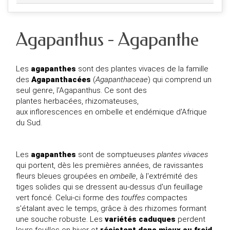
Agapanthus - Agapanthe
Les
agapanthes
sont des plantes vivaces de la famille
des
Agapanthacées
(
Agapanthaceae
)
qui comprend un
seul genre, l'
Agapanthus
. Ce sont des
plantes
herbacées
,
rhizomateuses
,
aux
inflorescences
en
ombelle
et
endémique
d'
Afrique
du Sud
.
Les
agapanthes
sont de somptueuses
plantes vivaces
qui portent, dès les premières années, de ravissantes
fleurs bleues groupées en
ombelle
, à l'extrémité des
tiges solides qui se dressent au-dessus d'un feuillage
vert foncé. Celui-ci forme des
touffes
compactes
s'étalant avec le temps, grâce à des rhizomes formant
une souche robuste. Les
variétés caduques
perdent
leurs feuilles en hiver et
résistent donc mieux au froid