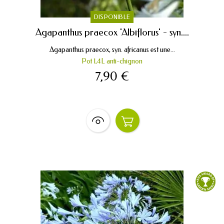
DISPONIBLE
Agapanthus praecox 'Albiflorus' - syn....
Agapanthus praecox, syn. africanus est une...
Pot 1,4L anti-chignon
7,90 €