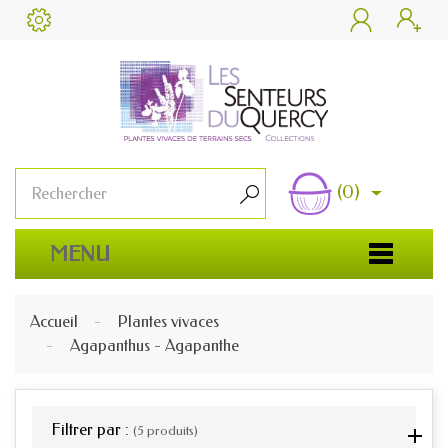


(0)

MENU
Accueil
Plantes vivaces
Agapanthus - Agapanthe
Filtrer par :
(5 produits)