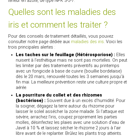
teneur en azote, de type NPK 3-5-7.
Quelles sont les maladies des
iris et comment les traiter ?
Pour des conseils de traitement détaillés, vous pouvez
consulter notre page dédiée aux
maladies des iris
. Voici les
trois principales alertes :
Les taches sur le feuillage (Hétérosporiose) :
Elles
nuisent à l'esthétique mais ne sont pas mortelles. On peut
les limiter par des traitements préventifs au printemps
avec un fongicide à base de cuivre (bouillie bordelaise)
dès le 20 mars, renouvelé toutes les 3 semaines jusqu'à
fin mai. La meilleure prévention reste une culture propre et
aérée.
La pourriture du collet et des rhizomes
(bactériose) :
Souvent due à un excès d'humidité. Pour
la soigner, dégagez la terre autour du rhizome pour
laisser le soleil assécher la zone malade. Si l'attaque est
sévère, arrachez l'iris, coupez proprement les parties
molles, désinfectez les plaies avec une solution d'eau de
Javel à 10 % et laissez sécher le rhizome 2 jours à l'air
libre avant de le replanter. Brûlez les plants trop atteints.