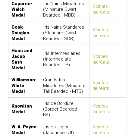
Caparne-
Iris Nains Miniatures
Voir les
Welch
(Miniature Dwarf
lauréats
Medal
Bearded - MDB)
Cook-
Iris Nains Standards
Voir les
Douglas
(Standard Dwarf
lauréats
Medal
Bearded - SDB)
Hans and
Iris Intermédiaires
Jacob
Voir les
(Intermediate
Sass
lauréats
Bearded - IB)
Medal
Williamson-
Grands Iris
Voir les
White
Miniatures (Miniature
lauréats
Medal
Tall Bearded - MTB)
Iris de Bordure
Knowlton
Voir les
(Border Bearded -
Medal
lauréats
BB)
W. A. Payne
Iris du Japon
Voir les
Medal
(Japanese - JI)
lauréats