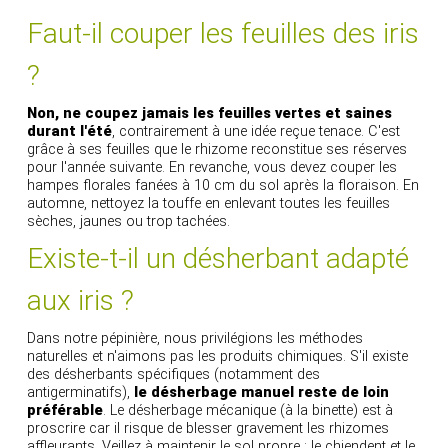
Faut-il couper les feuilles des iris
?
Non, ne coupez jamais les feuilles vertes et saines
durant l'été
, contrairement à une idée reçue tenace. C'est
grâce à ses feuilles que le rhizome reconstitue ses réserves
pour l'année suivante. En revanche, vous devez couper les
hampes florales fanées à 10 cm du sol après la floraison. En
automne, nettoyez la touffe en enlevant toutes les feuilles
sèches, jaunes ou trop tachées.
Existe-t-il un désherbant adapté
aux iris ?
Dans notre pépinière, nous privilégions les méthodes
naturelles et n'aimons pas les produits chimiques. S'il existe
des désherbants spécifiques (notamment des
antigerminatifs),
le désherbage manuel reste de loin
préférable
. Le désherbage mécanique (à la binette) est à
proscrire car il risque de blesser gravement les rhizomes
affleurants. Veillez à maintenir le sol propre : le chiendent et le