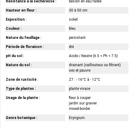
Résistance à la sécheresse :
besoin en eau faible
Hauteur en fleur :
30 à 50 cm
Exposition :
soleil
Couleur :
bleu
Nature du feuillage :
persistant
Période de floraison :
été
pH du sol :
Acide / Neutre (6.5 < Ph < 7.5)
Nature du sol :
drainant (caillouteux ou filtrant)
sec et pauvre
Zone de rusticité :
Z7 : - 16°C à - 12°C
Type de plantes :
plante vivace
Usage de la plante :
fleur à couper
jardin sur gravier
mixed-border
Genre botanique :
Eryngium