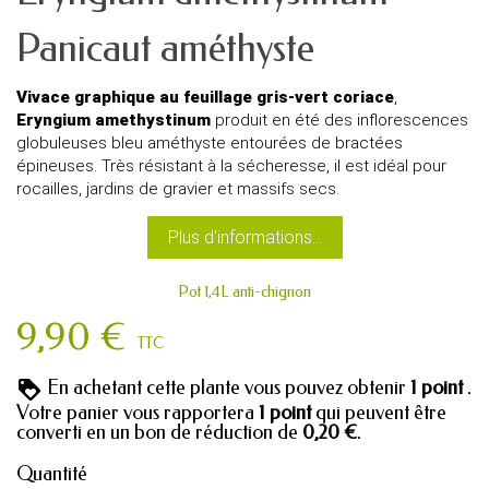
Panicaut améthyste
Vivace graphique au feuillage gris-vert coriace
,
Eryngium amethystinum
produit en été des inflorescences
globuleuses bleu améthyste entourées de bractées
épineuses. Très résistant à la sécheresse, il est idéal pour
rocailles, jardins de gravier et massifs secs.
Plus d'informations...
Pot 1,4L anti-chignon
9,90 €
TTC
En achetant cette plante vous pouvez obtenir
1
point
.
Votre panier vous rapportera
1
point
qui peuvent être
converti en un bon de réduction de
0,20 €
.
Quantité