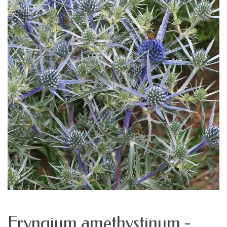
Eryngium amethystinum -