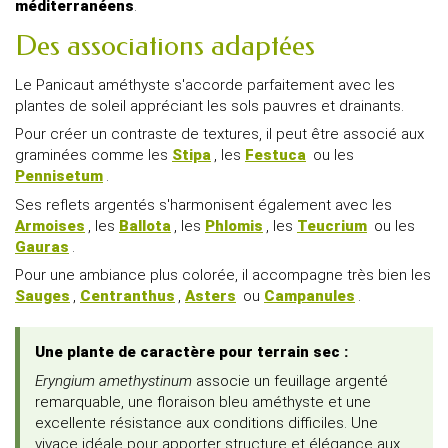
méditerranéens
.
Des associations adaptées
Le Panicaut améthyste s'accorde parfaitement avec les
plantes de soleil appréciant les sols pauvres et drainants.
Pour créer un contraste de textures, il peut être associé aux
graminées comme les
Stipa
, les
Festuca
ou les
Pennisetum
.
Ses reflets argentés s'harmonisent également avec les
Armoises
, les
Ballota
, les
Phlomis
, les
Teucrium
ou les
Gauras
.
Pour une ambiance plus colorée, il accompagne très bien les
Sauges
,
Centranthus
,
Asters
ou
Campanules
.
Une plante de caractère pour terrain sec :
Eryngium amethystinum
associe un feuillage argenté
remarquable, une floraison bleu améthyste et une
excellente résistance aux conditions difficiles. Une
vivace idéale pour apporter structure et élégance aux