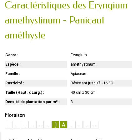
Caractéristiques des Eryngium
amethystinum - Panicaut
améthyste
Genre :
Eryngium
Espèce :
amethystinum
Famille :
Apiaceae
Rusticité :
Résistant jusqu’à - 16 ºC
Taille (Haut. x Larg.) :
40 cm x 30 cm
Densité de plantation par m² :
3
Floraison
-
-
-
-
-
-
J
A
-
-
-
-