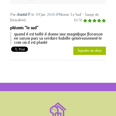
Par
chantal P.
le
03 Jan. 2020 (
Phlomis 'Le Sud' - Sauge de
Jérusalem
) :
(
5
/
5
)
phlomis "le sud"
quand il est taillé il donne une magnifique floraison
en saison puis sa verdure habille généreusement le
coin où il est planté
Signaler un abus