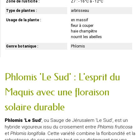
Zone de rusticité :
Z7 : - 16°C à - 12°C
Type de plantes :
arbrisseau
Usage de la plante :
en massif
fleur à couper
haie champêtre
nourrit les abeilles
Genre botanique :
Phlomis
Phlomis 'Le Sud' : L'esprit du
Maquis avec une floraison
solaire durable
Phlomis 'Le Sud'
, ou Sauge de Jérusalem 'Le Sud', est un
hybride vigoureux issu du croisement entre
Phlomis fruticosa
et
Phlomis longifolia
. Cette variété combine la floribondité et la
robustesse de ses parents tout en se distinguant par une