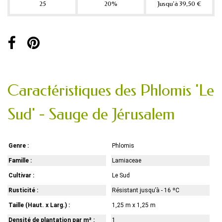
25
20%
Jusqu'à 39,50 €
Caractéristiques des Phlomis 'Le
Sud' - Sauge de Jérusalem
Genre :
Phlomis
Famille :
Lamiaceae
Cultivar :
Le Sud
Rusticité :
Résistant jusqu’à - 16 ºC
Taille (Haut. x Larg.) :
1,25 m x 1,25 m
Densité de plantation par m² :
1