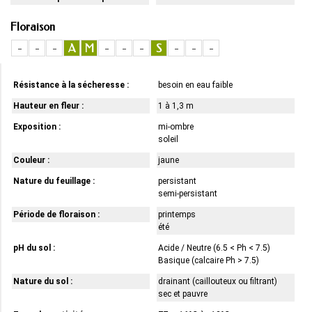
Floraison
-
-
-
A
M
-
-
-
S
-
-
-
Résistance à la sécheresse :
besoin en eau faible
Hauteur en fleur :
1 à 1,3 m
Exposition :
mi-ombre
soleil
Couleur :
jaune
Nature du feuillage :
persistant
semi-persistant
Période de floraison :
printemps
été
pH du sol :
Acide / Neutre (6.5 < Ph < 7.5)
Basique (calcaire Ph > 7.5)
Nature du sol :
drainant (caillouteux ou filtrant)
sec et pauvre