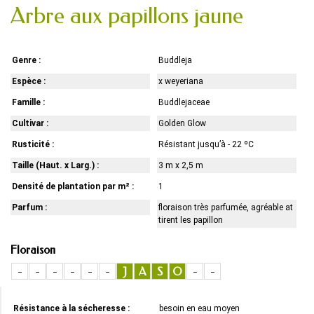
Arbre aux papillons jaune
Genre :
Buddleja
Espèce :
x weyeriana
Famille :
Buddlejaceae
Cultivar :
Golden Glow
Rusticité :
Résistant jusqu’à - 22 ºC
Taille (Haut. x Larg.) :
3 m x 2,5 m
Densité de plantation par m² :
1
Parfum :
floraison très parfumée, agréable at
tirent les papillon
Floraison
-
-
-
-
-
-
J
A
S
O
-
-
Résistance à la sécheresse :
besoin en eau moyen