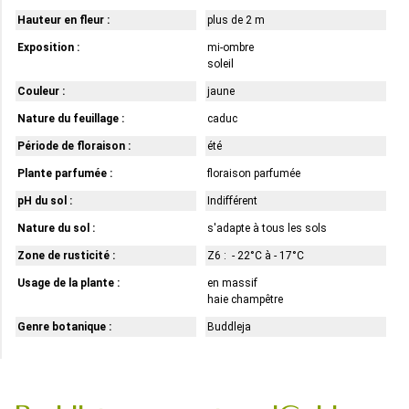
Hauteur en fleur :
plus de 2 m
Exposition :
mi-ombre
soleil
Couleur :
jaune
Nature du feuillage :
caduc
Période de floraison :
été
Plante parfumée :
floraison parfumée
pH du sol :
Indifférent
Nature du sol :
s'adapte à tous les sols
Zone de rusticité :
Z6 : - 22°C à - 17°C
Usage de la plante :
en massif
haie champêtre
Genre botanique :
Buddleja