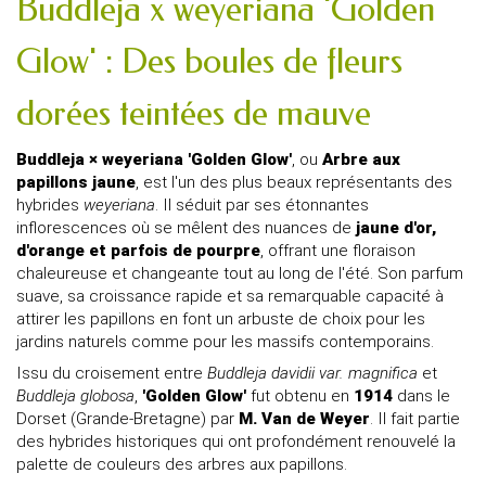
Buddleja x weyeriana 'Golden
Glow' : Des boules de fleurs
dorées teintées de mauve
Buddleja × weyeriana 'Golden Glow'
, ou
Arbre aux
papillons jaune
, est l'un des plus beaux représentants des
hybrides
weyeriana
. Il séduit par ses étonnantes
inflorescences où se mêlent des nuances de
jaune d'or,
d'orange et parfois de pourpre
, offrant une floraison
chaleureuse et changeante tout au long de l'été. Son parfum
suave, sa croissance rapide et sa remarquable capacité à
attirer les papillons en font un arbuste de choix pour les
jardins naturels comme pour les massifs contemporains.
Issu du croisement entre
Buddleja davidii var. magnifica
et
Buddleja globosa
,
'Golden Glow'
fut obtenu en
1914
dans le
Dorset (Grande-Bretagne) par
M. Van de Weyer
. Il fait partie
des hybrides historiques qui ont profondément renouvelé la
palette de couleurs des arbres aux papillons.