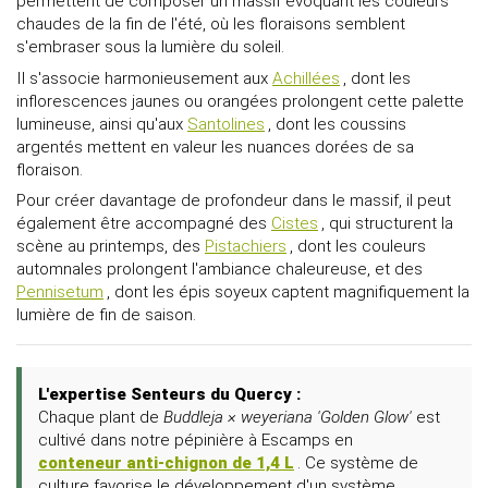
permettent de composer un massif évoquant les couleurs
chaudes de la fin de l'été, où les floraisons semblent
s'embraser sous la lumière du soleil.
Il s'associe harmonieusement aux
Achillées
, dont les
inflorescences jaunes ou orangées prolongent cette palette
lumineuse, ainsi qu'aux
Santolines
, dont les coussins
argentés mettent en valeur les nuances dorées de sa
floraison.
Pour créer davantage de profondeur dans le massif, il peut
également être accompagné des
Cistes
, qui structurent la
scène au printemps, des
Pistachiers
, dont les couleurs
automnales prolongent l'ambiance chaleureuse, et des
Pennisetum
, dont les épis soyeux captent magnifiquement la
lumière de fin de saison.
L'expertise Senteurs du Quercy :
Chaque plant de
Buddleja × weyeriana 'Golden Glow'
est
cultivé dans notre pépinière à Escamps en
conteneur anti-chignon de 1,4 L
. Ce système de
culture favorise le développement d'un système