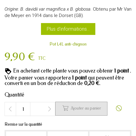
Origine: B. davidii var magnifica x B. globosa.
Obtenu par Mr Van
de Meyer en 1914 dans le Dorset (GB).
Plus d'informations...
Pot 1,4L anti-chignon
9,90 €
TTC
En achetant cette plante vous pouvez obtenir
1
point
.
Votre panier vous rapportera
1
point
qui peuvent être
converti en un bon de réduction de
0,20 €
.
Quantité


Ajouter au panier
Remise sur la quantité