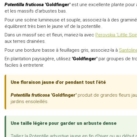
Potentilla fruticosa
'Goldfinger'
est une excellente plante pour a
et les massifs d’arbustes bas.
Pour une scène lumineuse et souple, associez-la à des gram
équilibrent très bien le jaune vif de la potentille.
Dans un massif sec et fleuri, mariez-la avec
Perovskia 'Little Spir
aux terres drainées.
Pour une bordure basse à feuillages gris, associez-la à
Santolin
En plantation paysagère, utilisez
'Goldfinger'
par groupes de tro
faciles à entretenir.
Une floraison jaune d’or pendant tout l’été
Potentilla fruticosa
'Goldfinger'
produit de grandes fleurs jau
jardins ensoleillés.
Une taille légère pour garder un arbuste dense
Taillez la Potentille arbustive jaune en fin d’hiver ou au d