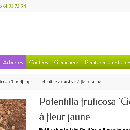
6 61 02 72 34
Arbustes
Cactées
Graminées
Plantes aromatique
ticosa 'Goldfinger' - Potentille arbustive à fleur jaune
Potentilla fruticosa 'G
à fleur jaune
Petit arbuste très florifère à fleurs jaune 