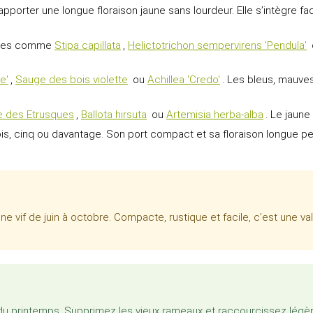
pporter une longue floraison jaune sans lourdeur. Elle s’intègre f
inées comme
Stipa capillata
,
Helictotrichon sempervirens 'Pendula'
e'
,
Sauge des bois violette
ou
Achillea 'Credo'
. Les bleus, mauve
e des Etrusques
,
Ballota hirsuta
ou
Artemisia herba-alba
. Le jaune
is, cinq ou davantage. Son port compact et sa floraison longue p
ne vif de juin à octobre. Compacte, rustique et facile, c’est une va
ébut du printemps. Supprimez les vieux rameaux et raccourcissez l