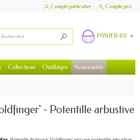
Compte particulier
Compte pro


PANIER
(0)

s
Collections
Outillages
Nouveautés
oldfinger' - Potentille arbustive
d’or
,
Potentilla fruticosa
'Goldfinger' est une potentille arbustive