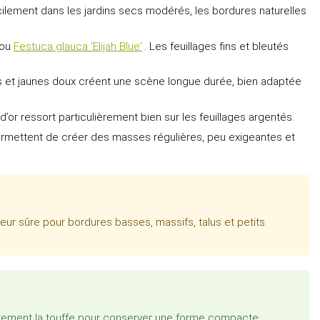
acilement dans les jardins secs modérés, les bordures naturelles
ou
Festuca glauca 'Elijah Blue'
. Les feuillages fins et bleutés
s et jaunes doux créent une scène longue durée, bien adaptée
 d’or ressort particulièrement bien sur les feuillages argentés.
ermettent de créer des masses régulières, peu exigeantes et
leur sûre pour bordures basses, massifs, talus et petits
égèrement la touffe pour conserver une forme compacte,