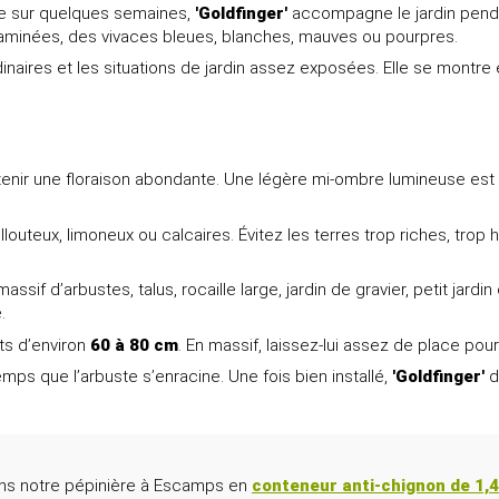
tre sur quelques semaines,
'Goldfinger'
accompagne le jardin pendan
 graminées, des vivaces bleues, blanches, mauves ou pourpres.
 ordinaires et les situations de jardin assez exposées. Elle se mo
enir une floraison abondante. Une légère mi-ombre lumineuse est p
aillouteux, limoneux ou calcaires. Évitez les terres trop riches, t
ssif d’arbustes, talus, rocaille large, jardin de gravier, petit jardi
.
ts d’environ
60 à 80 cm
. En massif, laissez-lui assez de place pou
ps que l’arbuste s’enracine. Une fois bien installé,
'Goldfinger'
d
dans notre pépinière à Escamps en
conteneur anti-chignon de 1,4