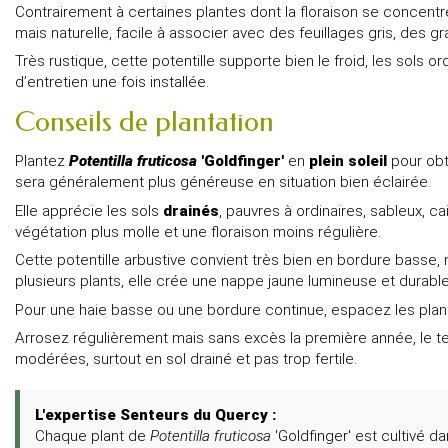
Contrairement à certaines plantes dont la floraison se concen
mais naturelle, facile à associer avec des feuillages gris, des
Très rustique, cette potentille supporte bien le froid, les sols
d’entretien une fois installée.
Conseils de plantation
Plantez
Potentilla fruticosa
'Goldfinger'
en
plein soleil
pour obt
sera généralement plus généreuse en situation bien éclairée.
Elle apprécie les sols
drainés
, pauvres à ordinaires, sableux, c
végétation plus molle et une floraison moins régulière.
Cette potentille arbustive convient très bien en bordure basse, ma
plusieurs plants, elle crée une nappe jaune lumineuse et durable
Pour une haie basse ou une bordure continue, espacez les plan
Arrosez régulièrement mais sans excès la première année, le tem
modérées, surtout en sol drainé et pas trop fertile.
L'expertise Senteurs du Quercy :
Chaque plant de
Potentilla fruticosa
'Goldfinger' est cultivé 