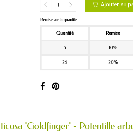
Ajouter au p

Remise sur la quantité
Quantité
Remise
5
10%
25
20%
ticosa 'Goldfinger' - Potentille arb