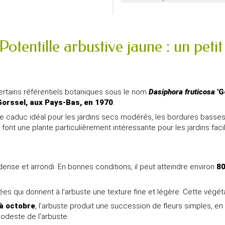
Potentille arbustive jaune : un petit
certains référentiels botaniques sous le nom
Dasiphora fruticosa
'G
Gorssel, aux Pays-Bas, en 1970
.
te caduc idéal pour les jardins secs modérés, les bordures basses, l
 font une plante particulièrement intéressante pour les jardins facil
ense et arrondi. En bonnes conditions, il peut atteindre environ
80
ées qui donnent à l’arbuste une texture fine et légère. Cette végéta
 à octobre
, l’arbuste produit une succession de fleurs simples, e
modeste de l’arbuste.