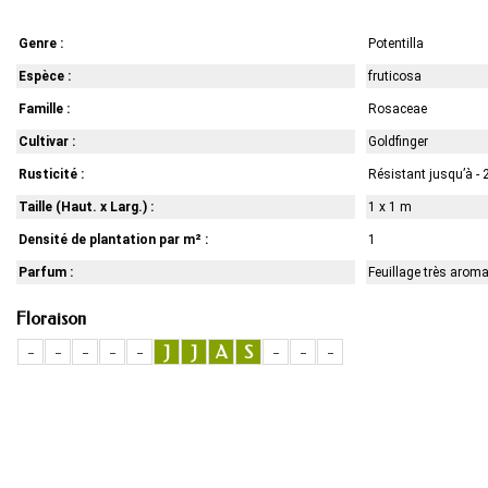
Genre :
Potentilla
Espèce :
fruticosa
Famille :
Rosaceae
Cultivar :
Goldfinger
Rusticité :
Résistant jusqu’à - 
Taille (Haut. x Larg.) :
1 x 1 m
Densité de plantation par m² :
1
Parfum :
Feuillage très arom
Floraison
-
-
-
-
-
J
J
A
S
-
-
-