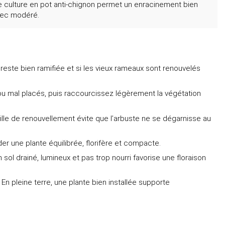
te culture en pot anti-chignon permet un enracinement bien
n sec modéré.
e reste bien ramifiée et si les vieux rameaux sont renouvelés
ou mal placés, puis raccourcissez légèrement la végétation
taille de renouvellement évite que l’arbuste ne se dégarnisse au
arder une plante équilibrée, florifère et compacte.
sol drainé, lumineux et pas trop nourri favorise une floraison
n pleine terre, une plante bien installée supporte