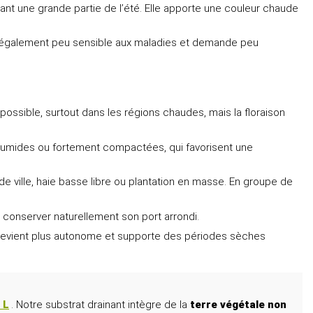
t une grande partie de l’été. Elle apporte une couleur chaude
ntre également peu sensible aux maladies et demande peu
ossible, surtout dans les régions chaudes, mais la floraison
rop humides ou fortement compactées, qui favorisent une
n de ville, haie basse libre ou plantation en masse. En groupe de
r conserver naturellement son port arrondi.
evient plus autonome et supporte des périodes sèches
 L
. Notre substrat drainant intègre de la
terre végétale non