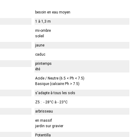
besoin en eau moyen
1 à 1,3 m
mi-ombre
soleil
jaune
caduc
printemps
été
Acide / Neutre (6.5 < Ph < 7.5)
Basique (calcaire Ph > 7.5)
s'adapte à tous les sols
Z5 : - 28°C à - 23°C
arbrisseau
en massif
jardin sur gravier
Potentilla