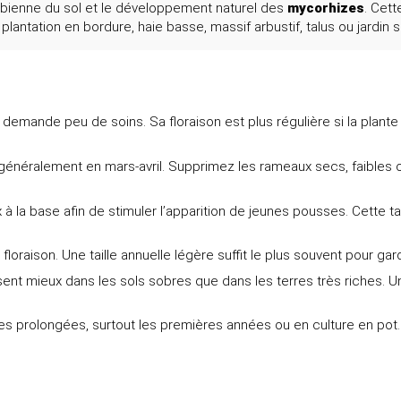
icrobienne du sol et le développement naturel des
mycorhizes
. Cet
la plantation en bordure, haie basse, massif arbustif, talus ou jardi
ui demande peu de soins. Sa floraison est plus régulière si la plant
 généralement en mars-avril. Supprimez les rameaux secs, faibles 
ux à la base afin de stimuler l’apparition de jeunes pousses. Cette 
la floraison. Une taille annuelle légère suffit le plus souvent pour g
sent mieux dans les sols sobres que dans les terres très riches. Un 
s prolongées, surtout les premières années ou en culture en pot. E