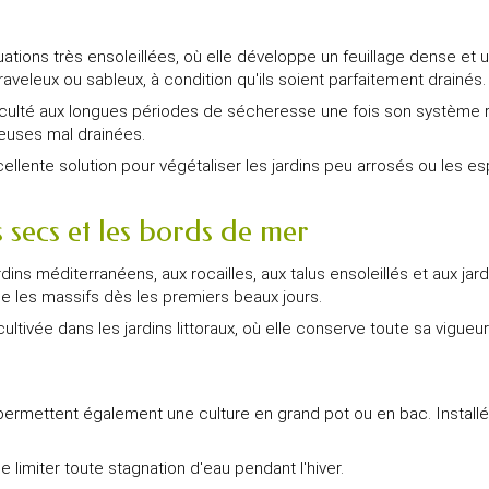
uations très ensoleillées, où elle développe un feuillage dense e
aveleux ou sableux, à condition qu'ils soient parfaitement drainés.
ifficulté aux longues périodes de sécheresse une fois son système r
leuses mal drainées.
cellente solution pour végétaliser les jardins peu arrosés ou les 
 secs et les bords de mer
ins méditerranéens, aux rocailles, aux talus ensoleillés et aux jar
me les massifs dès les premiers beaux jours.
tivée dans les jardins littoraux, où elle conserve toute sa vigueu
mettent également une culture en grand pot ou en bac. Installée s
e limiter toute stagnation d'eau pendant l'hiver.