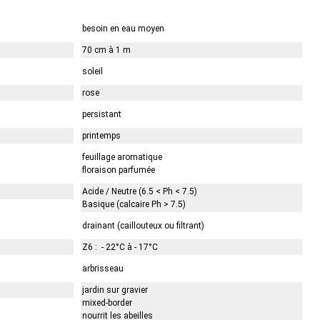
besoin en eau moyen
70 cm à 1 m
soleil
rose
persistant
printemps
feuillage aromatique
floraison parfumée
Acide / Neutre (6.5 < Ph < 7.5)
Basique (calcaire Ph > 7.5)
drainant (caillouteux ou filtrant)
Z6 : - 22°C à - 17°C
arbrisseau
jardin sur gravier
mixed-border
nourrit les abeilles