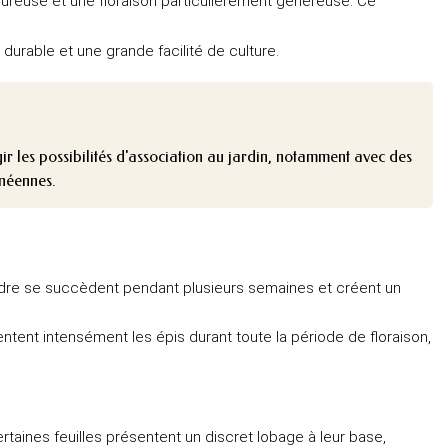
goureuse et une floraison particulièrement généreuse. Ce
durable et une grande facilité de culture.
ir les possibilités d'association au jardin, notamment avec des
anéennes.
 tendre se succèdent pendant plusieurs semaines et créent un
ntent intensément les épis durant toute la période de floraison,
ertaines feuilles présentent un discret lobage à leur base,