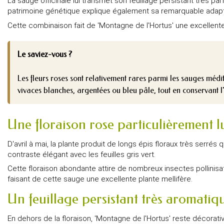
La sauge officinale lui transmet son feuillage persistant très 
patrimoine génétique explique également sa remarquable adaptat
Cette combinaison fait de 'Montagne de l'Hortus' une excellente 
Le saviez-vous ?
Les fleurs roses sont relativement rares parmi les sauges médi
vivaces blanches, argentées ou bleu pâle, tout en conservant 
Une floraison rose particulièrement 
D'avril à mai, la plante produit de longs épis floraux très ser
contraste élégant avec les feuilles gris vert.
Cette floraison abondante attire de nombreux insectes pollinisa
faisant de cette sauge une excellente plante mellifère.
Un feuillage persistant très aromatiq
En dehors de la floraison, 'Montagne de l'Hortus' reste décorativ