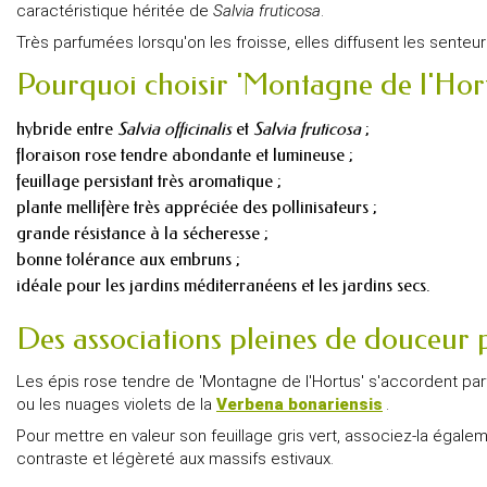
caractéristique héritée de
Salvia fruticosa
.
Très parfumées lorsqu'on les froisse, elles diffusent les sente
Pourquoi choisir 'Montagne de l'Hort
hybride entre
Salvia officinalis
et
Salvia fruticosa
;
floraison rose tendre abondante et lumineuse ;
feuillage persistant très aromatique ;
plante mellifère très appréciée des pollinisateurs ;
grande résistance à la sécheresse ;
bonne tolérance aux embruns ;
idéale pour les jardins méditerranéens et les jardins secs.
Des associations pleines de douceur p
Les épis rose tendre de 'Montagne de l'Hortus' s'accordent par
ou les nuages violets de la
Verbena bonariensis
.
Pour mettre en valeur son feuillage gris vert, associez-la égale
contraste et légèreté aux massifs estivaux.