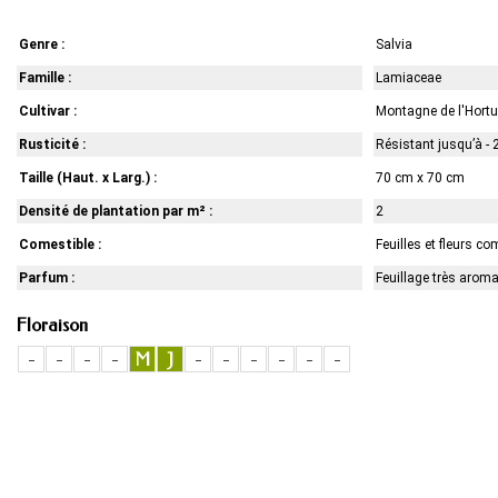
Genre :
Salvia
Famille :
Lamiaceae
Cultivar :
Montagne de l'Hort
Rusticité :
Résistant jusqu’à - 
Taille (Haut. x Larg.) :
70 cm x 70 cm
Densité de plantation par m² :
2
Comestible :
Feuilles et fleurs co
Parfum :
Feuillage très arom
Floraison
-
-
-
-
M
J
-
-
-
-
-
-