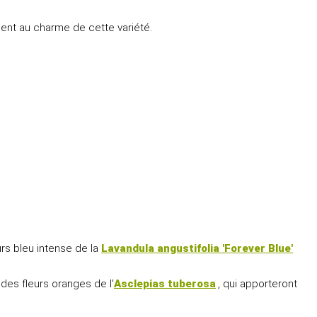
ment au charme de cette variété.
eurs bleu intense de la
Lavandula angustifolia 'Forever Blue'
des fleurs oranges de l'
Asclepias tuberosa
, qui apporteront