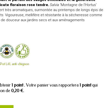
icate floraison rose tendre.
Salvia
'Montagne de l'Hortus'
 vert très aromatiques, surmontée au printemps de longs épis de
ts. Vigoureuse, mellifère et résistante à la sécheresse comme
p de douceur aux jardins secs et aux aménagements
Pot 1,4L anti-chignon
obtenir
1
point
. Votre panier vous rapportera
1
point
qui
tion de
0,20 €
.