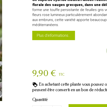
florale des sauges grecques, dans une dél
forme une touffe persistante de feuilles gris
fleurs rose lumineux particulièrement abondan
aux embruns, cette variété apporte beaucou
méditerranéens.
Plus d'informations...
9,90 €
TTC
En achetant cette plante vous pouvez 
peuvent être converti en un bon de réduc
Quantité