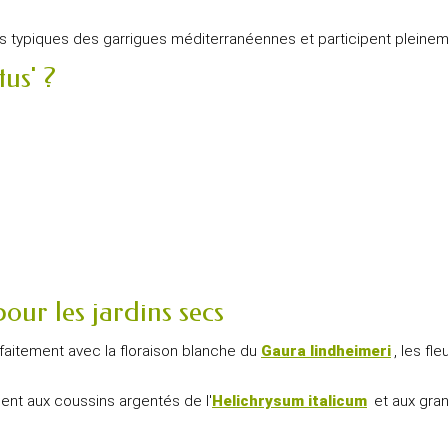
urs typiques des garrigues méditerranéennes et participent pleine
us' ?
our les jardins secs
faitement avec la floraison blanche du
Gaura lindheimeri
, les fl
ment aux coussins argentés de l'
Helichrysum italicum
et aux gran