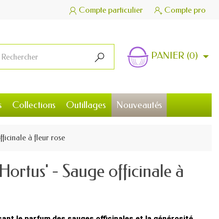
Compte particulier
Compte pro


PANIER
(0)

s
Collections
Outillages
Nouveautés
ficinale à fleur rose
Hortus' - Sauge officinale à
nt le parfum des sauges officinales et la générosité