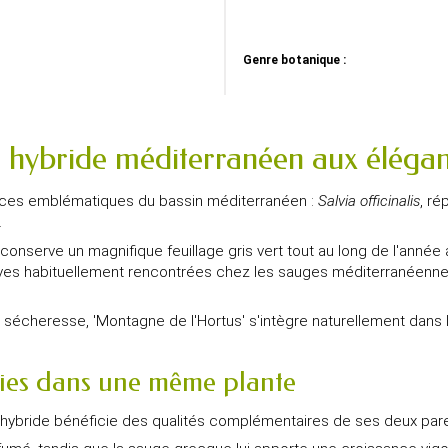
Genre botanique :
n hybride méditerranéen aux élégan
pèces emblématiques du bassin méditerranéen :
Salvia officinalis
, ré
.
nserve un magnifique feuillage gris vert tout au long de l'année a
auves habituellement rencontrées chez les sauges méditerranéenn
la sécheresse, 'Montagne de l'Hortus' s'intègre naturellement dans l
ies dans une même plante
t hybride bénéficie des qualités complémentaires de ses deux par