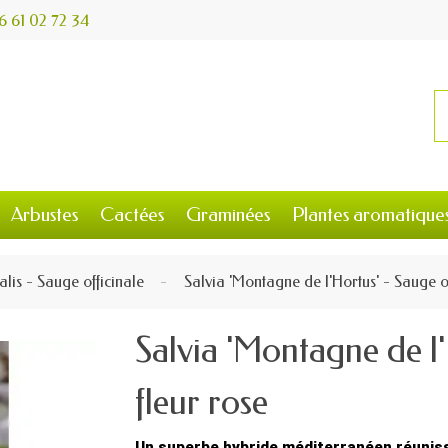
6 61 02 72 34
Arbustes
Cactées
Graminées
Plantes aromatique
nalis - Sauge officinale
Salvia 'Montagne de l'Hortus' - Sauge of
Salvia 'Montagne de l'
fleur rose
Un superbe hybride méditerranéen réunissa