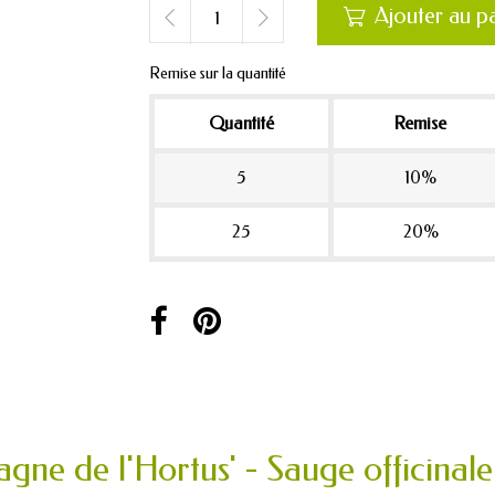
Ajouter au p

Remise sur la quantité
Quantité
Remise
5
10%
25
20%
gne de l'Hortus' - Sauge officinale