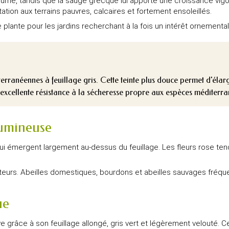
parfumé, tandis que la sauge grecque lui apporte une croissance vi
ion aux terrains pauvres, calcaires et fortement ensoleillés.
plante pour les jardins recherchant à la fois un intérêt ornemental 
terranéennes à feuillage gris. Cette teinte plus douce permet d'élarg
l'excellente résistance à la sécheresse propre aux espèces méditerr
lumineuse
rés qui émergent largement au-dessus du feuillage. Les fleurs rose
teurs. Abeilles domestiques, bourdons et abeilles sauvages fréque
ue
e grâce à son feuillage allongé, gris vert et légèrement velouté. C