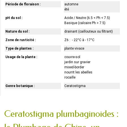
Période de floraison :
automne
été
pH du sol :
Acide / Neutre (6.5 < Ph < 7.5)
Basique (calcaire Ph > 7.5)
Nature du sol :
drainant (caillouteux ou filtrant)
Zone de rusticité :
Z6 : - 22°C à - 17°C
Type de plantes :
plante vivace
Usage de la plante :
couvre-sol
jardin sur gravier
mixed-border
nourrit les abeilles
rocaille
Genre botanique :
Ceratostigma
Ceratostigma plumbaginoides :