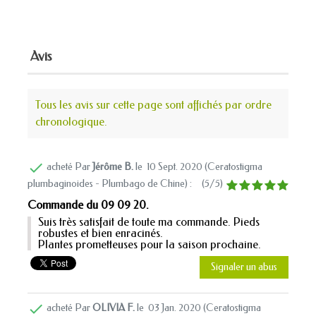
Avis
Tous les avis sur cette page sont affichés par ordre
chronologique.

acheté Par
Jérôme B.
le
10 Sept. 2020 (
Ceratostigma
plumbaginoides - Plumbago de Chine
) :
(
5
/
5
)
Commande du 09 09 20.
Suis très satisfait de toute ma commande. Pieds
robustes et bien enracinés.
Plantes prometteuses pour la saison prochaine.
Signaler un abus

acheté Par
OLIVIA F.
le
03 Jan. 2020 (
Ceratostigma