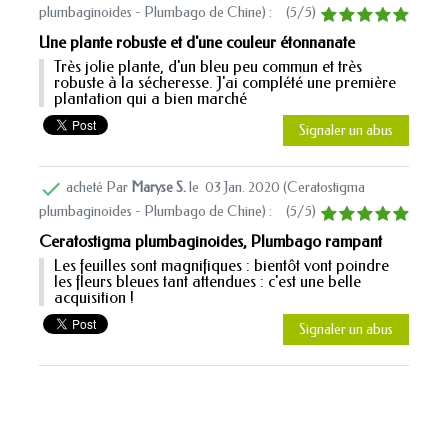
plumbaginoides - Plumbago de Chine
) :
(
5
/
5
)
Une plante robuste et d'une couleur étonnanate
Très jolie plante, d'un bleu peu commun et très
robuste à la sécheresse. J'ai complété une première
plantation qui a bien marché
Signaler un abus

acheté Par
Maryse S.
le
03 Jan. 2020 (
Ceratostigma
plumbaginoides - Plumbago de Chine
) :
(
5
/
5
)
Ceratostigma plumbaginoides, Plumbago rampant
Les feuilles sont magnifiques : bientôt vont poindre
les fleurs bleues tant attendues : c'est une belle
acquisition !
Signaler un abus