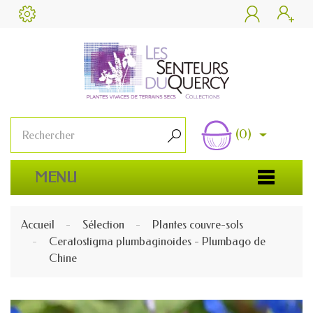


(0)

MENU
Accueil
Sélection
Plantes couvre-sols
Ceratostigma plumbaginoides - Plumbago de
Chine