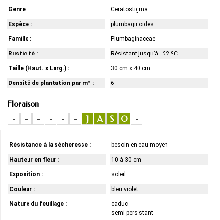
Genre :
Ceratostigma
Espèce :
plumbaginoides
Famille :
Plumbaginaceae
Rusticité :
Résistant jusqu’à - 22 ºC
Taille (Haut. x Larg.) :
30 cm x 40 cm
Densité de plantation par m² :
6
Floraison
-
-
-
-
-
-
J
A
S
O
-
Résistance à la sécheresse :
besoin en eau moyen
Hauteur en fleur :
10 à 30 cm
Exposition :
soleil
Couleur :
bleu violet
Nature du feuillage :
caduc
semi-persistant