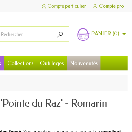
Compte particulier
Compte pro


PANIER
(0)

s
Collections
Outillages
Nouveautés
 'Pointe du Raz' - Romarin
 bleu foncé
. Ses branches vigoureuses forment un
excellent