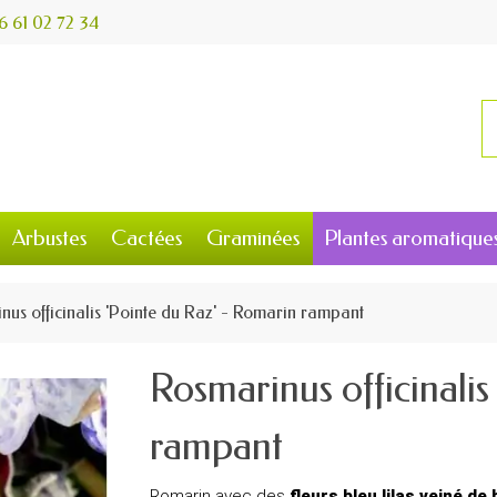
6 61 02 72 34
Arbustes
Cactées
Graminées
Plantes aromatique
nus officinalis 'Pointe du Raz' - Romarin rampant
Rosmarinus officinalis
rampant
Romarin avec des
fleurs bleu lilas veiné de