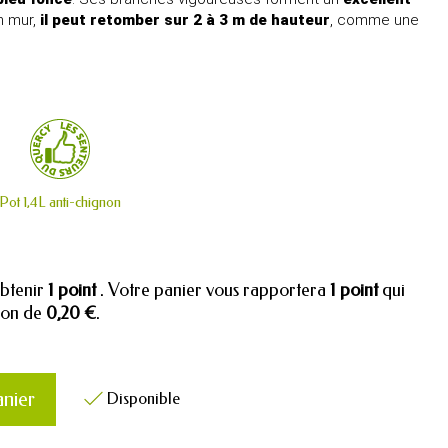
n mur,
il peut retomber sur 2 à 3 m de hauteur
, comme une
Pot 1,4L anti-chignon
obtenir
1
point
. Votre panier vous rapportera
1
point
qui
tion de
0,20 €
.
anier
Disponible
