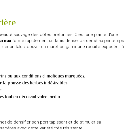
ctère
 beauté sauvage des côtes bretonnes. C'est une plante d'une
oureux
forme rapidement un tapis dense, parsemé au printemps
iser un talus, couvrir un muret ou garnir une rocaille exposée, là
marins ou aux conditions climatiques marquées.
er la pousse des herbes indésirables.
c.
s tout en décorant votre jardin.
et de densifier son port tapissant et de stimuler sa
ysagères avec cette variété très résistante,