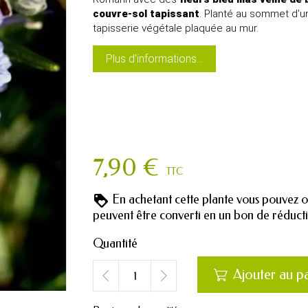
couvre-sol tapissant
. Planté au sommet d'u
tapisserie végétale plaquée au mur.
Plus d'informations...
7,90 €
TTC
En achetant cette plante vous pouvez 
peuvent être converti en un bon de réduc
Quantité
Ajouter au p
