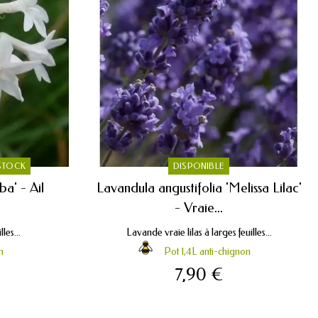
 STOCK
DISPONIBLE
ba' - Ail
Lavandula angustifolia 'Melissa Lilac'
- Vraie...
les...
Lavande vraie lilas à larges feuilles...
n
Pot 1,4L anti-chignon
7,90 €