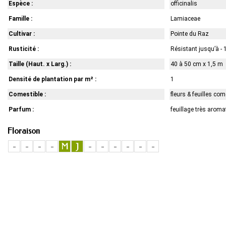
Espèce :
officinalis
Famille :
Lamiaceae
Cultivar :
Pointe du Raz
Rusticité :
Résistant jusqu’à - 
Taille (Haut. x Larg.) :
40 à 50 cm x 1,5 m
Densité de plantation par m² :
1
Comestible :
fleurs & feuilles com
Parfum :
feuillage très aroma
Floraison
-
-
-
-
M
J
-
-
-
-
-
-