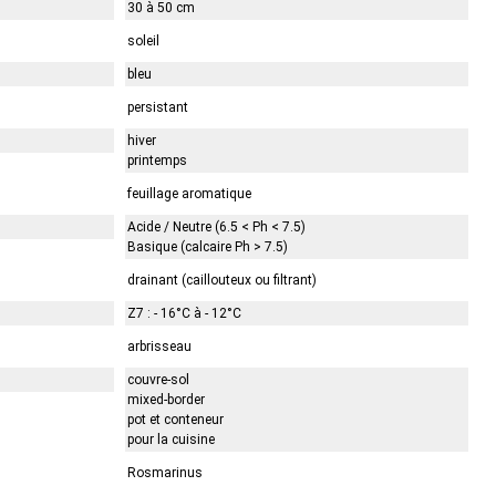
30 à 50 cm
soleil
bleu
persistant
hiver
printemps
feuillage aromatique
Acide / Neutre (6.5 < Ph < 7.5)
Basique (calcaire Ph > 7.5)
drainant (caillouteux ou filtrant)
Z7 : - 16°C à - 12°C
arbrisseau
couvre-sol
mixed-border
pot et conteneur
pour la cuisine
Rosmarinus