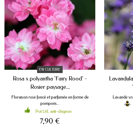
EN CULTURE
Rosa x polyantha 'Fairy Rood' -
Lavandula 
Rosier paysage...
Floraison rose foncé et parfumée en forme de
Lavande vrai
pompons...
Pot 1,4L anti-chignon
7,90 €