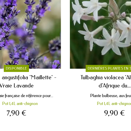
DISPONIBLE
DERNIÈRES PLANTES EN
angustifolia 'Maillette' -
Tulbaghia violacea 'Al
Vraie Lavande
d'Afrique du...
e française de référence pour...
Plante bulbeuse, aux feuil
Pot 1,4L anti-chignon
Pot 1,4L anti-chigno
7,90 €
9,90 €