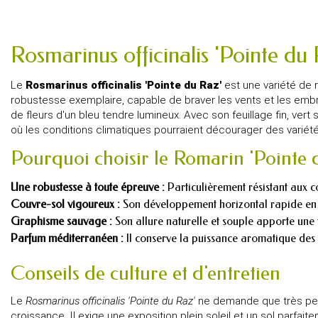
Rosmarinus officinalis 'Pointe du
Le
Rosmarinus officinalis 'Pointe du Raz'
est une variété de 
robustesse exemplaire, capable de braver les vents et les emb
de fleurs d'un bleu tendre lumineux. Avec son feuillage fin, vert 
où les conditions climatiques pourraient décourager des variét
Pourquoi choisir le Romarin 'Pointe 
Une robustesse à toute épreuve :
Particulièrement résistant aux co
Couvre-sol vigoureux :
Son développement horizontal rapide en fai
Graphisme sauvage :
Son allure naturelle et souple apporte une 
Parfum méditerranéen :
Il conserve la puissance aromatique des 
Conseils de culture et d'entretien
Le
Rosmarinus officinalis 'Pointe du Raz'
ne demande que très peu d
croissance. Il exige une exposition plein soleil et un sol parfa