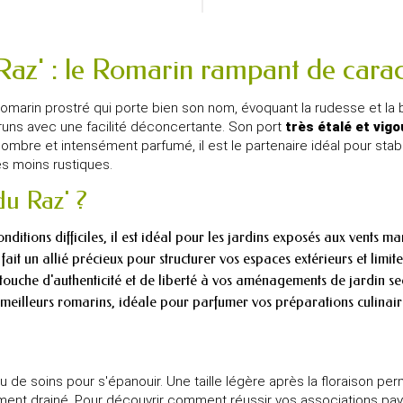
 Raz' : le Romarin rampant de cara
romarin prostré qui porte bien son nom, évoquant la rudesse et la
runs avec une facilité déconcertante. Son port
très étalé et vig
sombre et intensément parfumé, il est le partenaire idéal pour stabil
és moins rustiques.
du Raz' ?
nditions difficiles, il est idéal pour les jardins exposés aux vents 
t un allié précieux pour structurer vos espaces extérieurs et limit
touche d'authenticité et de liberté à vos aménagements de jardin se
meilleurs romarins, idéale pour parfumer vos préparations culinaire
e soins pour s'épanouir. Une taille légère après la floraison perm
itement drainé. Pour découvrir comment réussir vos associations pa