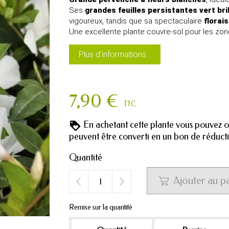
Ses
grandes feuilles persistantes vert bri
vigoureux, tandis que sa spectaculaire
florai
Une excellente plante couvre-sol pour les zone
Plus d'informations...
7,90 €
TTC
En achetant cette plante vous pouvez 
peuvent être converti en un bon de réduc
Quantité
Ajouter au p

Remise sur la quantité