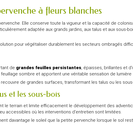
pervenche à fleurs blanches
pervenche. Elle conserve toute la vigueur et la capacité de coloni
ticulièrement adaptée aux grands jardins, aux talus et aux sous-bo
lution pour végétaliser durablement les secteurs ombragés difficil
rtant de
grandes feuilles persistantes
, épaisses, brillantes et
e feuillage sombre et apportent une véritable sensation de lumière 
te recouvre de grandes surfaces, transformant les talus ou les sou
s et les sous-bois
 le terrain et limite efficacement le développement des adventi
peu accessibles où les interventions d'entretien sont limitées.
nt davantage le soleil que la petite pervenche lorsque le sol reste r