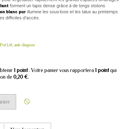
llant
forment un tapis dense grâce à de longs stolons
son blanc pur
illumine les sous-bois et les talus au printemps.
s difficiles d'accès.
Pot 1,4L anti-chignon
obtenir
1
point
. Votre panier vous rapportera
1
point
qui
tion de
0,20 €
.
anier
