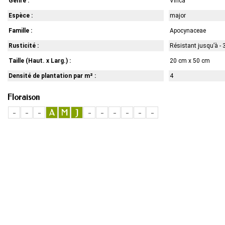
Genre :
Vinca
Espèce :
major
Famille :
Apocynaceae
Rusticité :
Résistant jusqu’à - 
Taille (Haut. x Larg.) :
20 cm x 50 cm
Densité de plantation par m² :
4
Floraison
-
-
-
A
M
J
-
-
-
-
-
-