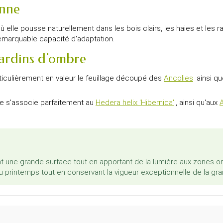
enne
où elle pousse naturellement dans les bois clairs, les haies et les r
emarquable capacité d'adaptation.
jardins d'ombre
iculièrement en valeur le feuillage découpé des
Ancolies
ainsi qu
lle s'associe parfaitement au
Hedera helix 'Hibernica'
, ainsi qu'aux
nt une grande surface tout en apportant de la lumière aux zones
au printemps tout en conservant la vigueur exceptionnelle de la g