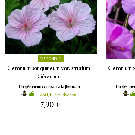
DISPONIBLE
Geranium sanguineum var. striatum -
Geranium x
Géranium...
Un géranium compact à la floraison...
Un des meil
Pot 1,4L anti-chignon
7,90 €