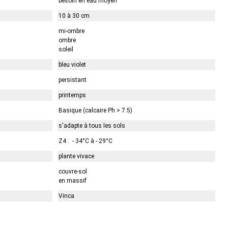
besoin en eau moyen
10 à 30 cm
mi-ombre
ombre
soleil
bleu violet
persistant
printemps
Basique (calcaire Ph > 7.5)
s'adapte à tous les sols
Z4 : - 34°C à - 29°C
plante vivace
couvre-sol
en massif
Vinca