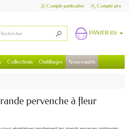
Compte particulier
Compte pro


PANIER
(0)

s
Collections
Outillages
Nouveautés
Grande pervenche à fleur
le pour végétaliser rapidement les grands espaces ombragés.