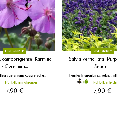
DISPONIBLE
DISPONIBLE
 cantabrigiense 'Karmina'
Salvia verticillata 'Purp
- Géranium...
Sauge...
leurs géraniums couvre-sol à...
Feuilles triangulaires, velues. Inf
Pot 1,4L anti-chignon
Pot 1,4L anti-ch
7,90 €
7,90 €