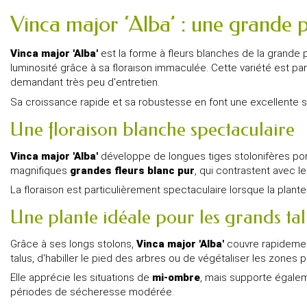
Vinca major ‘Alba’ : une grande 
Vinca major 'Alba'
est la forme à fleurs blanches de la grande 
luminosité grâce à sa floraison immaculée. Cette variété est par
demandant très peu d'entretien.
Sa croissance rapide et sa robustesse en font une excellente so
Une floraison blanche spectaculaire
Vinca major 'Alba'
développe de longues tiges stolonifères po
magnifiques
grandes fleurs blanc pur
, qui contrastent avec l
La floraison est particulièrement spectaculaire lorsque la plan
Une plante idéale pour les grands talu
Grâce à ses longs stolons,
Vinca major 'Alba'
couvre rapidement
talus, d'habiller le pied des arbres ou de végétaliser les zones 
Elle apprécie les situations de
mi-ombre
, mais supporte égaleme
périodes de sécheresse modérée.