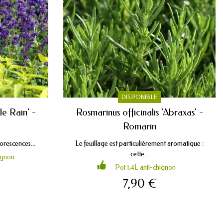
DISPONIBLE
le Rain' -
Rosmarinus officinalis 'Abraxas' -
Romarin
lorescences...
Le feuillage est particulièrement aromatique :
cette...
ignon
Pot 1,4L anti-chignon
7,90 €