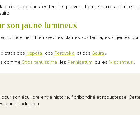
croissance dans les terrains pauvres. L'entretien reste limité : s
saire.
ur son jaune lumineux
articulièrement bien avec les plantes aux feuillages argentés c
violettes des
Nepeta
, des
Perovskia
et des
Gaura
.
nées comme
Stipa tenuissima
, les
Pennisetum
ou les
Miscanthus
.
'
pour son équilibre entre histoire, floribondité et robustesse. Ce
 leur introduction.