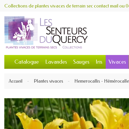
Collections de plantes vivaces de terrain sec
contact
mail
ou
0
Catalogue
Lavandes
Sauges
Iris
Vivaces
Accueil
Plantes vivaces
Hemerocallis - Hémérocalle