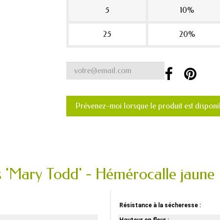
5
10%
25
20%
Prévenez-moi lorsque le produit est disponi
s 'Mary Todd' - Hémérocalle jaune
Résistance à la sécheresse :