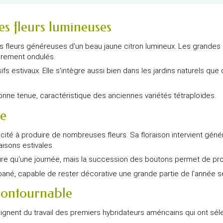
es fleurs lumineuses
 fleurs généreuses d'un beau jaune citron lumineux. Les grandes 
èrement ondulés.
estivaux. Elle s'intègre aussi bien dans les jardins naturels que
nne tenue, caractéristique des anciennes variétés tétraploïdes.
re
ité à produire de nombreuses fleurs. Sa floraison intervient généra
aisons estivales.
re qu'une journée, mais la succession des boutons permet de prof
ané, capable de rester décorative une grande partie de l'année se
contournable
gnent du travail des premiers hybridateurs américains qui ont sé