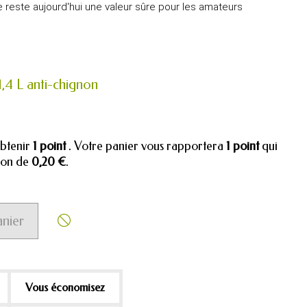
ée reste aujourd'hui une valeur sûre pour les amateurs
1,4 L anti-chignon
obtenir
1
point
. Votre panier vous rapportera
1
point
qui
tion de
0,20 €
.
anier

Vous économisez