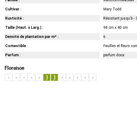
Famille :
Xanthorrhoeaceae
Cultivar :
Mary Todd
Rusticité :
Résistant jusqu’à - 
Taille (Haut. x Larg.) :
98 cm x 40 cm
Densité de plantation par m² :
6
Comestible :
Feuilles et fleurs co
Parfum :
parfum doux
Floraison
-
-
-
-
-
J
J
-
-
-
-
-