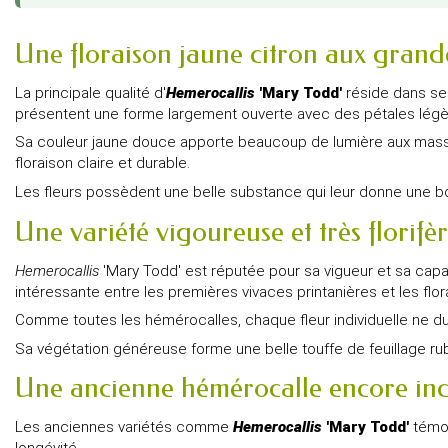
Une floraison jaune citron aux grand
La principale qualité d'
Hemerocallis
'Mary Todd'
réside dans ses
présentent une forme largement ouverte avec des pétales lég
Sa couleur jaune douce apporte beaucoup de lumière aux massifs 
floraison claire et durable.
Les fleurs possèdent une belle substance qui leur donne une bo
Une variété vigoureuse et très florifè
Hemerocallis
'Mary Todd' est réputée pour sa vigueur et sa capac
intéressante entre les premières vivaces printanières et les flor
Comme toutes les hémérocalles, chaque fleur individuelle ne du
Sa végétation généreuse forme une belle touffe de feuillage rub
Une ancienne hémérocalle encore in
Les anciennes variétés comme
Hemerocallis
'Mary Todd'
témoi