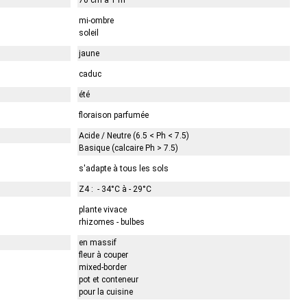
70 cm à 1 m
mi-ombre
soleil
jaune
caduc
été
floraison parfumée
Acide / Neutre (6.5 < Ph < 7.5)
Basique (calcaire Ph > 7.5)
s'adapte à tous les sols
Z4 : - 34°C à - 29°C
plante vivace
rhizomes - bulbes
en massif
fleur à couper
mixed-border
pot et conteneur
pour la cuisine