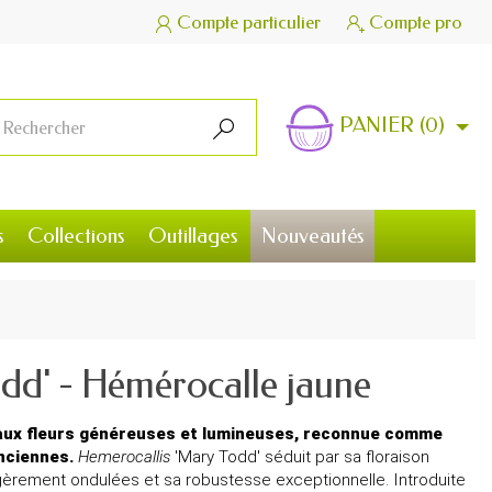
Compte particulier
Compte pro


PANIER
(0)

s
Collections
Outillages
Nouveautés
dd' - Hémérocalle jaune
 aux fleurs généreuses et lumineuses, reconnue comme
nciennes.
Hemerocallis
'Mary Todd' séduit par sa floraison
gèrement ondulées et sa robustesse exceptionnelle. Introduite