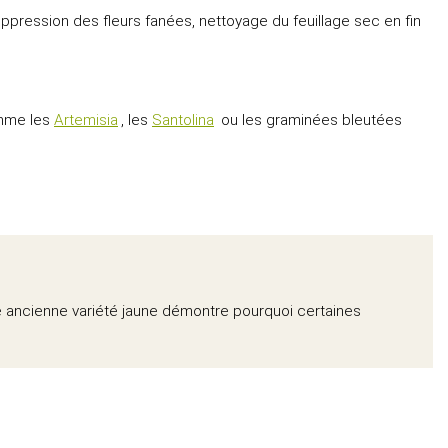
uppression des fleurs fanées, nettoyage du feuillage sec en fin
omme les
Artemisia
, les
Santolina
ou les graminées bleutées
tte ancienne variété jaune démontre pourquoi certaines