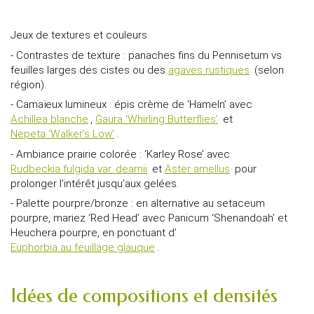
Jeux de textures et couleurs
- Contrastes de texture : panaches fins du Pennisetum vs
feuilles larges des cistes ou des
agaves rustiques
(selon
région).
- Camaïeux lumineux : épis crème de ‘Hameln’ avec
Achillea blanche
,
Gaura ‘Whirling Butterflies’
et
Nepeta ‘Walker’s Low’
.
- Ambiance prairie colorée : ‘Karley Rose’ avec
Rudbeckia fulgida var. deamii
et
Aster amellus
pour
prolonger l’intérêt jusqu’aux gelées.
- Palette pourpre/bronze : en alternative au setaceum
pourpre, mariez ‘Red Head’ avec Panicum ‘Shenandoah’ et
Heuchera pourpre, en ponctuant d’
Euphorbia au feuillage glauque
.
Idées de compositions et densités