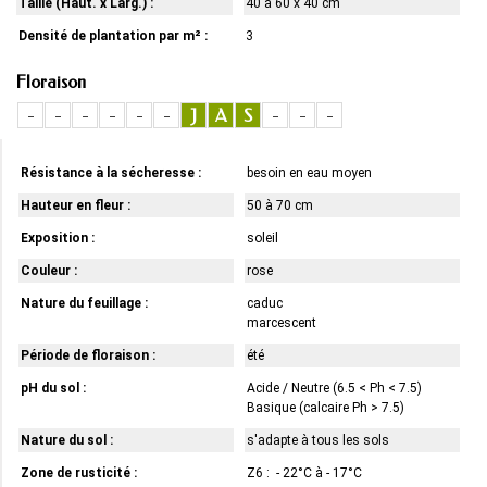
Taille (Haut. x Larg.) :
40 à 60 x 40 cm
Densité de plantation par m² :
3
Floraison
-
-
-
-
-
-
J
A
S
-
-
-
Résistance à la sécheresse :
besoin en eau moyen
Hauteur en fleur :
50 à 70 cm
Exposition :
soleil
Couleur :
rose
Nature du feuillage :
caduc
marcescent
Période de floraison :
été
pH du sol :
Acide / Neutre (6.5 < Ph < 7.5)
Basique (calcaire Ph > 7.5)
Nature du sol :
s'adapte à tous les sols
Zone de rusticité :
Z6 : - 22°C à - 17°C