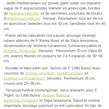
- Jardin méditerranéen sur gravier (plein soleil, sol drainant) :
vague de P. alopecuroides ‘Hameln’ en arrière-plan, bordée
de
lavandes ‘Hidcote’
et de santolines, ponctuée de boules
d’
Helichrysum italicum
. Densité : Pennisetum tous les 60 cm
en quinconce, lavandes tous les 50 cm, santolines tous les 40
cm.
- Prairie sèche naturaliste (sol pauvre, arrosage minimal) :
rubans alternés de P. ‘Karley Rose’ et de Stipa tenuissima,
dissémination de Verbena bonariensis, Echinacea pallida et
Achillea ‘Terracotta’
. Densités : Pennisetum 70 cm, Stipa 40
cm, vivaces fleuries en poquets de 3 à 5 espacés de 50–60
cm.
- Rocaille et talus plein sud : tâches de P. ‘Little Bunny’ avec
coussins de
Thymus serpyllum
,
Sedum spurium
et
Dianthus carthusianorum
. Densités : Pennisetum 35 cm,
couvre-sols 25–30 cm.
- Terrasse/minéral contemporain : bacs drainants avec P.
‘Piglet’ ou ‘Little Bunny’,
Sedum ‘Matrona’
,
Euphorbia myrsinites
et Stipa tenuissima. Substrat minéral
majoritaire, arrosage ponctuel en été caniculaire. En bac de