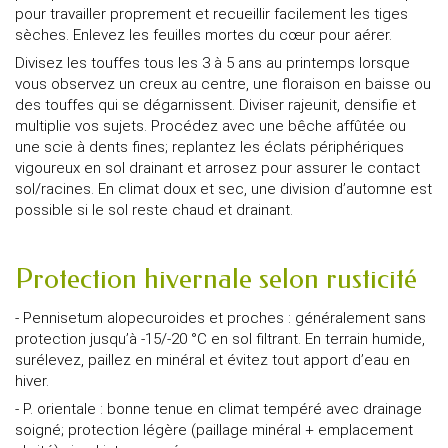
pour travailler proprement et recueillir facilement les tiges
sèches. Enlevez les feuilles mortes du cœur pour aérer.
Divisez les touffes tous les 3 à 5 ans au printemps lorsque
vous observez un creux au centre, une floraison en baisse ou
des touffes qui se dégarnissent. Diviser rajeunit, densifie et
multiplie vos sujets. Procédez avec une bêche affûtée ou
une scie à dents fines; replantez les éclats périphériques
vigoureux en sol drainant et arrosez pour assurer le contact
sol/racines. En climat doux et sec, une division d’automne est
possible si le sol reste chaud et drainant.
Protection hivernale selon rusticité
- Pennisetum alopecuroides et proches : généralement sans
protection jusqu’à -15/-20 °C en sol filtrant. En terrain humide,
surélevez, paillez en minéral et évitez tout apport d’eau en
hiver.
- P. orientale : bonne tenue en climat tempéré avec drainage
soigné; protection légère (paillage minéral + emplacement