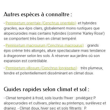
Autres espèces à connaître :
-
Pennisetum orientale (Cenchrus orientalis)
et hybrides:
graciles, aux épis clairs, globalement moins rustiques que
alopecuroides mais certains hybrides (comme ‘Karley Rose’)
se comportent très bien en climat tempéré.
-
Pennisetum macrourum (Cenchrus macrourus)
: grands
épis crème très allongés, allure spectaculaire mais tendance
à drageonner selon les sols. À réserver aux jardins où son
expansion est contrôlable.
-
Pennisetum villosum (Cenchrus longisetus)
: très plumeux,
tendre et potentiellement disséminant en climat doux.
Guides rapides selon climat et sol :
- Climat tempéré à froid, sols lourds l’hiver : privilégiez P.
alopecuroides et cultivars, plantez au printemps, surélevez et
drainez. - Climat doux, hiver sec et sols filtrants : P.