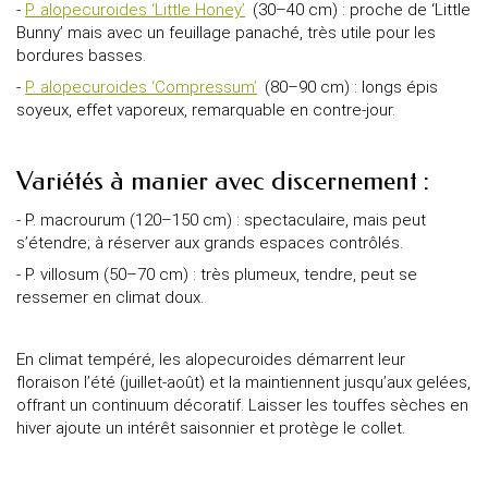
-
P. alopecuroides ‘Little Honey’
(30–40 cm) : proche de ‘Little
Bunny’ mais avec un feuillage panaché, très utile pour les
bordures basses.
-
P. alopecuroides ‘Compressum’
(80–90 cm) : longs épis
soyeux, effet vaporeux, remarquable en contre-jour.
Variétés à manier avec discernement :
- P. macrourum (120–150 cm) : spectaculaire, mais peut
s’étendre; à réserver aux grands espaces contrôlés.
- P. villosum (50–70 cm) : très plumeux, tendre, peut se
ressemer en climat doux.
En climat tempéré, les alopecuroides démarrent leur
floraison l’été (juillet-août) et la maintiennent jusqu’aux gelées,
offrant un continuum décoratif. Laisser les touffes sèches en
hiver ajoute un intérêt saisonnier et protège le collet.