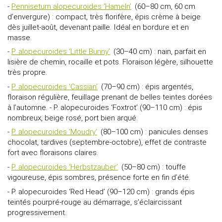
-
Pennisetum alopecuroides ‘Hameln’
(60–80 cm, 60 cm
d’envergure) : compact, très florifère, épis crème à beige
dès juillet-août, devenant paille. Idéal en bordure et en
masse.
-
P. alopecuroides ‘Little Bunny’
(30–40 cm) : nain, parfait en
lisière de chemin, rocaille et pots. Floraison légère, silhouette
très propre.
-
P. alopecuroides ‘Cassian’
(70–90 cm) : épis argentés,
floraison régulière, feuillage prenant de belles teintes dorées
à l’automne. - P. alopecuroides ‘Foxtrot’ (90–110 cm) : épis
nombreux, beige rosé, port bien arqué.
-
P. alopecuroides ‘Moudry’
(80–100 cm) : panicules denses
chocolat, tardives (septembre-octobre), effet de contraste
fort avec floraisons claires.
-
P. alopecuroides ‘Herbstzauber’
(50–80 cm) : touffe
vigoureuse, épis sombres, présence forte en fin d’été.
- P. alopecuroides ‘Red Head’ (90–120 cm) : grands épis
teintés pourpré-rouge au démarrage, s’éclaircissant
progressivement.