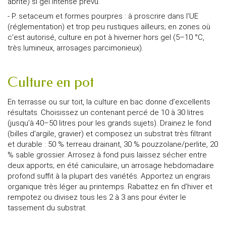
abrité) si gel intense prévu.
- P. setaceum et formes pourpres : à proscrire dans l’UE
(réglementation) et trop peu rustiques ailleurs; en zones où
c’est autorisé, culture en pot à hiverner hors gel (5–10 °C,
très lumineux, arrosages parcimonieux).
Culture en pot
En terrasse ou sur toit, la culture en bac donne d’excellents
résultats. Choisissez un contenant percé de 10 à 30 litres
(jusqu’à 40–50 litres pour les grands sujets). Drainez le fond
(billes d’argile, gravier) et composez un substrat très filtrant
et durable : 50 % terreau drainant, 30 % pouzzolane/perlite, 20
% sable grossier. Arrosez à fond puis laissez sécher entre
deux apports; en été caniculaire, un arrosage hebdomadaire
profond suffit à la plupart des variétés. Apportez un engrais
organique très léger au printemps. Rabattez en fin d’hiver et
rempotez ou divisez tous les 2 à 3 ans pour éviter le
tassement du substrat.