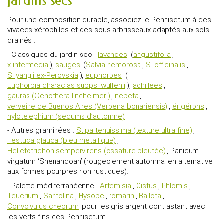
jardins secs
Pour une composition durable, associez le Pennisetum à des
vivaces xérophiles et des sous-arbrisseaux adaptés aux sols
drainés :
- Classiques du jardin sec :
lavandes
(
angustifolia
,
x intermedia
),
sauges
(
Salvia nemorosa
,
S. officinalis
,
S. yangii ex-Perovskia
),
euphorbes
(
Euphorbia characias subps. wulfenii
),
achillées
,
gauras (Oenothera lindheimeri)
,
nepeta
,
verveine de Buenos Aires (Verbena bonariensis)
,
érigérons
,
hylotelephium (sedums d’automne)
.
- Autres graminées :
Stipa tenuissima (texture ultra fine)
,
Festuca glauca (bleu métallique)
,
Helictotrichon sempervirens (ossature bleutée)
, Panicum
virgatum ‘Shenandoah’ (rougeoiement automnal en alternative
aux formes pourpres non rustiques).
- Palette méditerranéenne :
Artemisia
,
Cistus
,
Phlomis
,
Teucrium
,
Santolina
,
Hysope
,
romarin
,
Ballota
,
Convolvulus cneorum
pour les gris argent contrastant avec
les verts fins des Pennisetum.