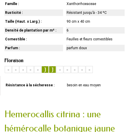
Famille :
Xanthorrhoeaceae
Rusticité :
Résistant jusqu’à - 34 ºC
Taille (Haut. x Larg.) :
90 cm x 40 cm
Densité de plantation par m² :
6
Comestible :
Feuilles et fleurs comestibles
Parfum :
parfum doux
Floraison
-
-
-
-
-
J
J
-
-
-
-
-
Résistance à la sécheresse :
besoin en eau moyen
Hemerocallis citrina : une
hémérocalle botanique jaune