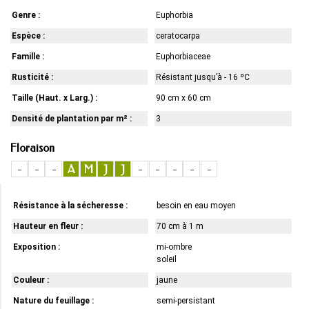
Genre :
Euphorbia
Espèce :
ceratocarpa
Famille :
Euphorbiaceae
Rusticité :
Résistant jusqu’à - 16 ºC
Taille (Haut. x Larg.) :
90 cm x 60 cm
Densité de plantation par m² :
3
Floraison
-
-
-
A
M
J
J
-
-
-
-
-
Résistance à la sécheresse :
besoin en eau moyen
Hauteur en fleur :
70 cm à 1 m
Exposition :
mi-ombre
soleil
Couleur :
jaune
Nature du feuillage :
semi-persistant