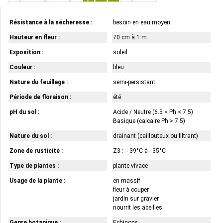
Résistance à la sécheresse :
besoin en eau moyen
Hauteur en fleur :
70 cm à 1 m
Exposition :
soleil
Couleur :
bleu
Nature du feuillage :
semi-persistant
Période de floraison :
été
pH du sol :
Acide / Neutre (6.5 < Ph < 7.5)
Basique (calcaire Ph > 7.5)
Nature du sol :
drainant (caillouteux ou filtrant)
Zone de rusticité :
Z3 : - 39°C à - 35°C
Type de plantes :
plante vivace
Usage de la plante :
en massif
fleur à couper
jardin sur gravier
nourrit les abeilles
Genre botanique :
Echinops