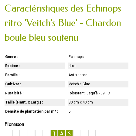
Caractéristiques des Echinops
ritro 'Veitch's Blue' - Chardon
boule bleu soutenu
Genre :
Echinops
Espèce :
ritro
Famille :
Asteraceae
Cultivar :
Veitch's Blue
Rusticité :
Résistant jusqu’à - 39 ºC
Taille (Haut. x Larg.) :
80 cm x 40 cm
Densité de plantation par m² :
5
Floraison
-
-
-
-
-
-
J
A
S
-
-
-