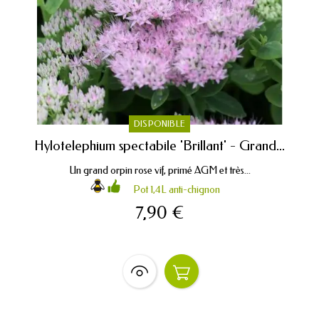
DISPONIBLE
Hylotelephium spectabile 'Brillant' - Grand...
Un grand orpin rose vif, primé AGM et très...
Pot 1,4L anti-chignon
7,90 €