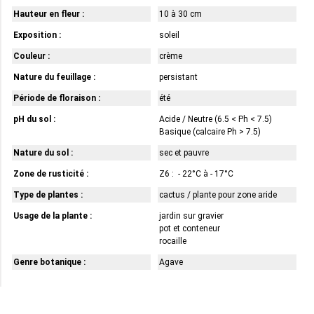
Hauteur en fleur :
10 à 30 cm
Exposition :
soleil
Couleur :
crème
Nature du feuillage :
persistant
Période de floraison :
été
pH du sol :
Acide / Neutre (6.5 < Ph < 7.5)
Basique (calcaire Ph > 7.5)
Nature du sol :
sec et pauvre
Zone de rusticité :
Z6 : - 22°C à - 17°C
Type de plantes :
cactus / plante pour zone aride
Usage de la plante :
jardin sur gravier
pot et conteneur
rocaille
Genre botanique :
Agave