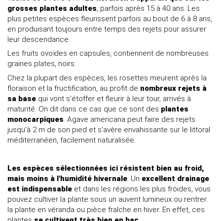
grosses plantes adultes
, parfois après 15 à 40 ans. Les
plus petites espèces fleurissent parfois au bout de 6 à 8 ans,
en produisant toujours entre temps des rejets pour assurer
leur descendance.
Les fruits ovoïdes en capsules, contiennent de nombreuses
graines plates, noirs.
Chez la plupart des espèces, les rosettes meurent après la
floraison et la fructification, au profit de
nombreux rejets à
sa base
qui vont s'étoffer et fleurir à leur tour, arrivés à
maturité. On dit dans ce cas que ce sont des
plantes
monocarpiques
. Agave americana peut faire des rejets
jusqu'à 2 m de son pied et s'avère envahissante sur le littoral
méditerranéen, facilement naturalisée.
Les espèces sélectionnées ici résistent bien au froid,
mais moins à l'humidité hivernale
. Un
excellent drainage
est indispensable
et dans les régions les plus froides, vous
pouvez cultiver la plante sous un auvent lumineux ou rentrer
la plante en véranda ou pièce fraîche en hiver. En effet, ces
plantes
se cultivent très bien en bac.