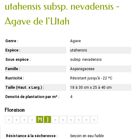
utahensis subsp. nevadensis -
Agave de l'Utah
Genre :
Agave
Espèce :
utahensis
Sous espèce :
subsp. nevadensis
Famille :
Asparagaceae
Rusticité :
Résistant jusqu’à - 22 ºC
Taille (Haut. x Larg.) :
18 à 30 cm x 25 à 40 cm
Densité de plantation par m² :
4
Floraison
-
-
-
-
M
J
-
-
-
-
-
-
Résistance à la sécheresse :
besoin en eau faible