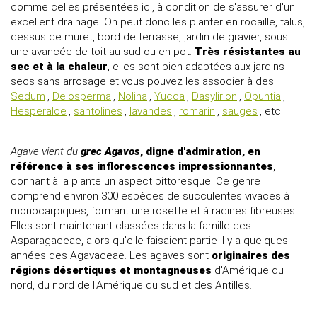
comme celles présentées ici, à condition de s'assurer d'un
excellent drainage. On peut donc les planter en rocaille, talus,
dessus de muret, bord de terrasse, jardin de gravier, sous
une avancée de toit au sud ou en pot.
Très résistantes au
sec et à la chaleur
, elles sont bien adaptées aux jardins
secs sans arrosage et vous pouvez les associer à des
Sedum
,
Delosperma
,
Nolina
,
Yucca
,
Dasylirion
,
Opuntia
,
Hesperaloe
,
santolines
,
lavandes
,
romarin
,
sauges
, etc.
Agave vient du
grec Agavos
, digne d'admiration, en
référence à ses inflorescences impressionnantes
,
donnant à la plante un aspect pittoresque. Ce genre
comprend environ 300 espèces de succulentes vivaces à
monocarpiques, formant une rosette et à racines fibreuses.
Elles sont maintenant classées dans la famille des
Asparagaceae, alors qu'elle faisaient partie il y a quelques
années des Agavaceae. Les agaves sont
originaires des
régions désertiques et montagneuses
d'Amérique du
nord, du nord de l'Amérique du sud et des Antilles.