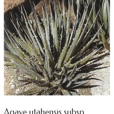
Agave utahensis subsp.