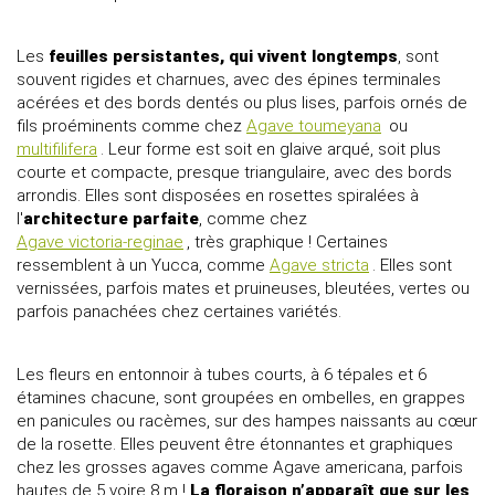
Les
feuilles persistantes, qui vivent longtemps
, sont
souvent rigides et charnues, avec des épines terminales
acérées et des bords dentés ou plus lises, parfois ornés de
fils proéminents comme chez
Agave toumeyana
ou
multifilifera
. Leur forme est soit en glaive arqué, soit plus
courte et compacte, presque triangulaire, avec des bords
arrondis. Elles sont disposées en rosettes spiralées à
l'
architecture parfaite
, comme chez
Agave victoria-reginae
, très graphique ! Certaines
ressemblent à un Yucca, comme
Agave stricta
. Elles sont
vernissées, parfois mates et pruineuses, bleutées, vertes ou
parfois panachées chez certaines variétés.
Les fleurs en entonnoir à tubes courts, à 6 tépales et 6
étamines chacune, sont groupées en ombelles, en grappes
en panicules ou racèmes, sur des hampes naissants au cœur
de la rosette. Elles peuvent être étonnantes et graphiques
chez les grosses agaves comme Agave americana, parfois
hautes de 5 voire 8 m !
La floraison n’apparaît que sur les