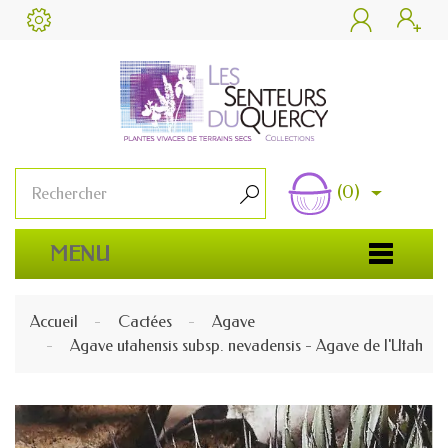


(0)

MENU
Accueil
Cactées
Agave
Agave utahensis subsp. nevadensis - Agave de l'Utah