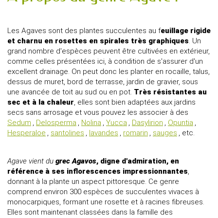
Les Agaves sont des plantes succulentes au f
euillage rigide
et charnu en rosettes en spirales très graphiques
. Un
grand nombre d'espèces peuvent être cultivées en extérieur,
comme celles présentées ici, à condition de s'assurer d'un
excellent drainage. On peut donc les planter en rocaille, talus,
dessus de muret, bord de terrasse, jardin de gravier, sous
une avancée de toit au sud ou en pot.
Très résistantes au
sec et à la chaleur
, elles sont bien adaptées aux jardins
secs sans arrosage et vous pouvez les associer à des
Sedum
,
Delosperma
,
Nolina
,
Yucca
,
Dasylirion
,
Opuntia
,
Hesperaloe
,
santolines
,
lavandes
,
romarin
,
sauges
, etc.
Agave vient du
grec Agavos
, digne d'admiration, en
référence à ses inflorescences impressionnantes
,
donnant à la plante un aspect pittoresque. Ce genre
comprend environ 300 espèces de succulentes vivaces à
monocarpiques, formant une rosette et à racines fibreuses.
Elles sont maintenant classées dans la famille des