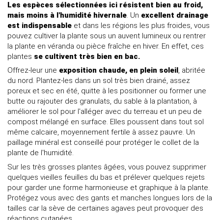
Les espèces sélectionnées ici résistent bien au froid,
mais moins à l'humidité hivernale
. Un
excellent drainage
est indispensable
et dans les régions les plus froides, vous
pouvez cultiver la plante sous un auvent lumineux ou rentrer
la plante en véranda ou pièce fraîche en hiver. En effet, ces
plantes
se cultivent très bien en bac.
Offrez-leur une
exposition chaude, en plein soleil
, abritée
du nord. Plantez-les dans un sol très bien drainé, assez
poreux et sec en été, quitte à les positionner ou former une
butte ou rajouter des granulats, du sable à la plantation, à
améliorer le sol pour l'alléger avec du terreau et un peu de
compost mélangé en surface. Elles poussent dans tout sol
même calcaire, moyennement fertile à assez pauvre. Un
paillage minéral est conseillé pour protéger le collet de la
plante de l'humidité.
Sur les très grosses plantes âgées, vous pouvez supprimer
quelques vieilles feuilles du bas et prélever quelques rejets
pour garder une forme harmonieuse et graphique à la plante.
Protégez vous avec des gants et manches longues lors de la
tailles car la sève de certaines agaves peut provoquer des
réactions cutanées.