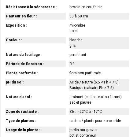
Résistance à la sécheresse :
besoin en eau faible
Hauteur en fleur :
30 à 50 cm
Exposition :
mi-ombre
soleil
Couleur :
blanche
gris
Nature du feuillage :
persistant
Période de floraison :
été
Plante parfumée :
floraison parfumée
pH du sol :
Acide / Neutre (6.5 < Ph < 7.5)
Basique (calcaire Ph > 7.5)
Nature du sol :
drainant (caillouteux ou filtrant)
sec et pauvre
Zone de rusticité :
Z6 : - 22°C à - 17°C
Type de plantes :
cactus / plante pour zone aride
Usage de la plante :
jardin sur gravier
pot et conteneur