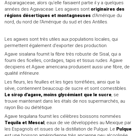
Asparagaceae, alors qu'elle faisaient partie il y a quelques
années des Agavaceae. Les agaves sont
originaires des
régions désertiques et montagneuses
d'Amérique du
nord, du nord de l'Amérique du sud et des Antilles.
Les agaves sont très utiles aux populations locales, qui
permettent également d'exporter des production.
Agave sisalana fournit la fibre très robuste de Sisal, qui a
fourni des ficelles, cordages, tapis et tissus rudes. Agave
decipiens et Agave americana produisent aussi une fibre, de
qualité inférieure.
Les fleurs, les feuilles et les tiges torréfiées, ainsi que la
sève, contiennent beaucoup de sucre et sont comestibles.
Le sirop d'agave, moins glycémiant que le sucre
, se
trouve maintenant dans les étals de nos supermarchés, au
rayon Bio ou diététique.
Agave tequilana fournit les célèbres boissons nommées
Tequila et Mescal
, eaux de vie développées au Mexique par
les Espagnols et issues de la distillation de Pulque. Le
Pulque
est une boisson amérindienne très ancienne peu alcoolisée,