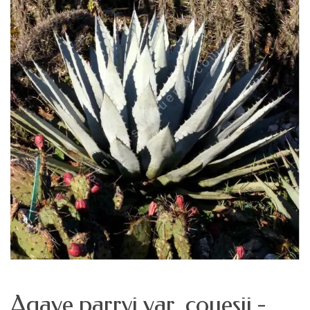
Agave parryi var. couesii -