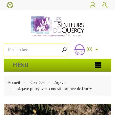


(0)

MENU
Accueil
Cactées
Agave
Agave parryi var. couesii - Agave de Parry