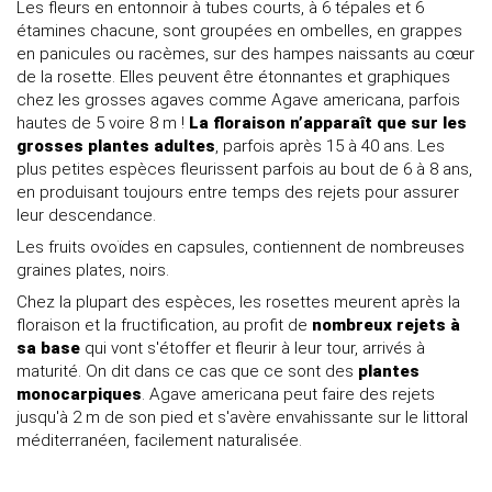
Les fleurs en entonnoir à tubes courts, à 6 tépales et 6
étamines chacune, sont groupées en ombelles, en grappes
en panicules ou racèmes, sur des hampes naissants au cœur
de la rosette. Elles peuvent être étonnantes et graphiques
chez les grosses agaves comme Agave americana, parfois
hautes de 5 voire 8 m !
La floraison n’apparaît que sur les
grosses plantes adultes
, parfois après 15 à 40 ans. Les
plus petites espèces fleurissent parfois au bout de 6 à 8 ans,
en produisant toujours entre temps des rejets pour assurer
leur descendance.
Les fruits ovoïdes en capsules, contiennent de nombreuses
graines plates, noirs.
Chez la plupart des espèces, les rosettes meurent après la
floraison et la fructification, au profit de
nombreux rejets à
sa base
qui vont s'étoffer et fleurir à leur tour, arrivés à
maturité. On dit dans ce cas que ce sont des
plantes
monocarpiques
. Agave americana peut faire des rejets
jusqu'à 2 m de son pied et s'avère envahissante sur le littoral
méditerranéen, facilement naturalisée.