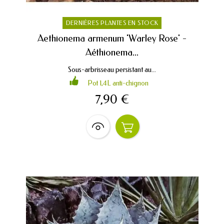
DERNIÈRES PLANTES EN STOCK
Aethionema armenum 'Warley Rose' -
Aéthionema...
Sous-arbrisseau persistant au...
Pot 1,4L anti-chignon
7,90 €