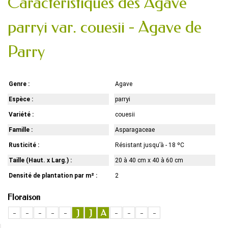
Caractéristiques des Agave
parryi var. couesii - Agave de
Parry
Genre :
Agave
Espèce :
parryi
Variété :
couesii
Famille :
Asparagaceae
Rusticité :
Résistant jusqu’à - 18 ºC
Taille (Haut. x Larg.) :
20 à 40 cm x 40 à 60 cm
Densité de plantation par m² :
2
Floraison
-
-
-
-
-
J
J
A
-
-
-
-