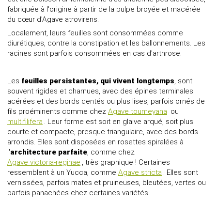
fabriquée à l'origine à partir de la pulpe broyée et macérée
du cœur d'Agave atrovirens.
Localement, leurs feuilles sont consommées comme
diurétiques, contre la constipation et les ballonnements. Les
racines sont parfois consommées en cas d'arthrose.
Les
feuilles persistantes, qui vivent longtemps
, sont
souvent rigides et charnues, avec des épines terminales
acérées et des bords dentés ou plus lises, parfois ornés de
fils proéminents comme chez
Agave toumeyana
ou
multifilifera
. Leur forme est soit en glaive arqué, soit plus
courte et compacte, presque triangulaire, avec des bords
arrondis. Elles sont disposées en rosettes spiralées à
l'
architecture parfaite
, comme chez
Agave victoria-reginae
, très graphique ! Certaines
ressemblent à un Yucca, comme
Agave stricta
. Elles sont
vernissées, parfois mates et pruineuses, bleutées, vertes ou
parfois panachées chez certaines variétés.