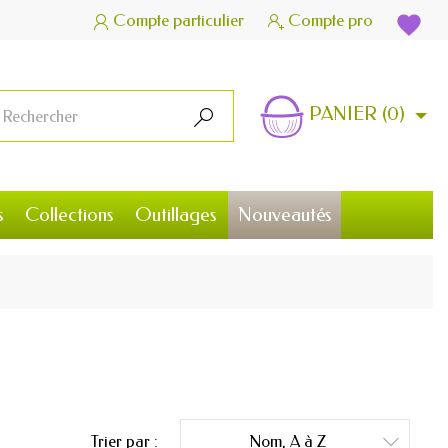
Compte particulier
Compte pro
favorite


PANIER
(0)

s
Collections
Outillages
Nouveautés
Trier par :
Nom, A à Z
