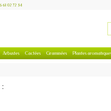
6 61 02 72 34
Arbustes
Cactées
Graminées
Plantes aromatique
 :