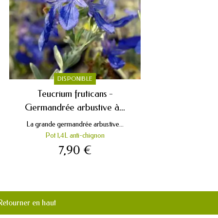
DISPONIBLE
Teucrium fruticans -
Germandrée arbustive à...
La grande germandrée arbustive...
Pot 1,4L anti-chignon
7,90 €
Retourner en haut