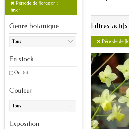
Période de floraison :
hiver
Filtres actifs
Genre botanique
Période de flo
En stock
Oui
(6)
Couleur
Exposition