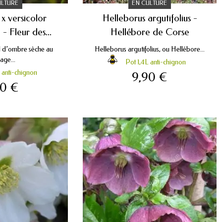
ULTURE
EN CULTURE
x versicolor
Helleborus argutifolius -
- Fleur des...
Hellébore de Corse
l d’ombre sèche au
Helleborus argutifolius, ou Hellébore...
lage...
Pot 1,4L anti-chignon
 anti-chignon
9,90 €
90 €