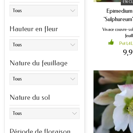
EN C
Epimedium 
'Sulphureum' 
Hauteur en fleur
Vivace couvre-so
feuil
Pot 1,4L
9,
Nature du feuillage
Nature du sol
Période de floraison