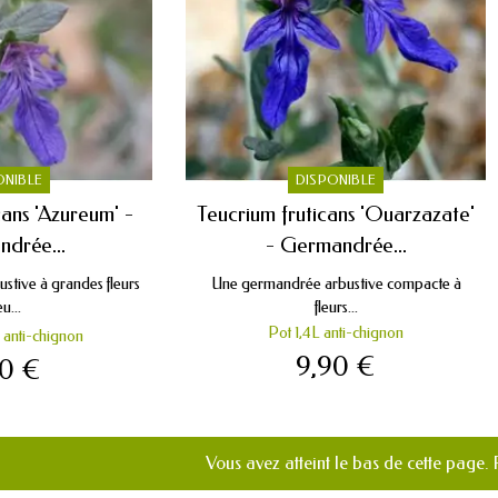
ONIBLE
DISPONIBLE
cans 'Azureum' -
Teucrium fruticans 'Ouarzazate'
drée...
- Germandrée...
tive à grandes fleurs
Une germandrée arbustive compacte à
u...
fleurs...
Pot 1,4L anti-chignon
 anti-chignon
9,90 €
90 €
Vous avez atteint le bas de cette page.