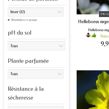
EN C
Réinitialiser ce groupe
Helleborus nige
Helleborus nige
pH du sol
Pot 1,
9,
Plante parfumée
Résistance à la
sécheresse