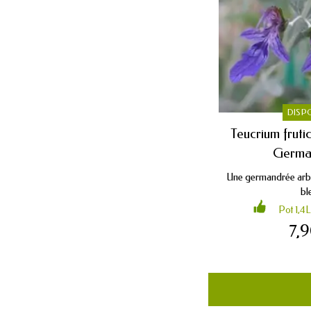
DISP
Teucrium fruti
German
Une germandrée arbus
ble
Pot 1,4L
7,