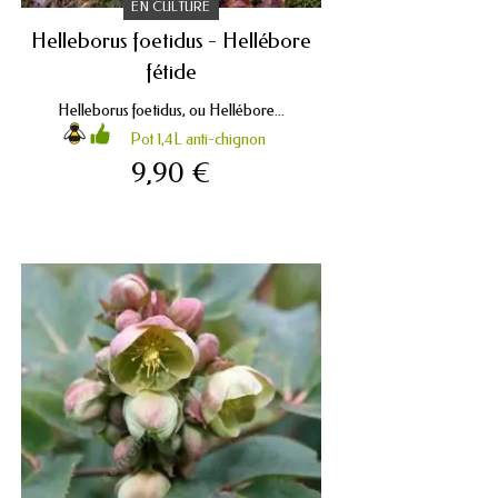
EN CULTURE
Helleborus foetidus - Hellébore
fétide
Helleborus foetidus, ou Hellébore...
Pot 1,4L anti-chignon
9,90 €