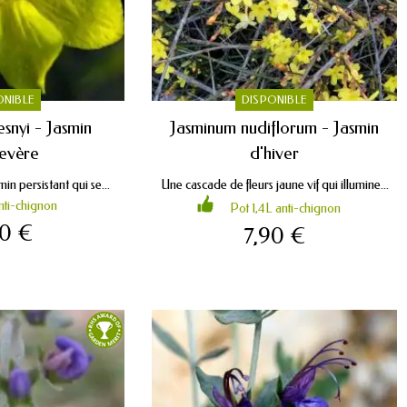
ONIBLE
DISPONIBLE
snyi - Jasmin
Jasminum nudiflorum - Jasmin
evère
d'hiver
in persistant qui se...
Une cascade de fleurs jaune vif qui illumine...
nti-chignon
Pot 1,4L anti-chignon
90 €
7,90 €