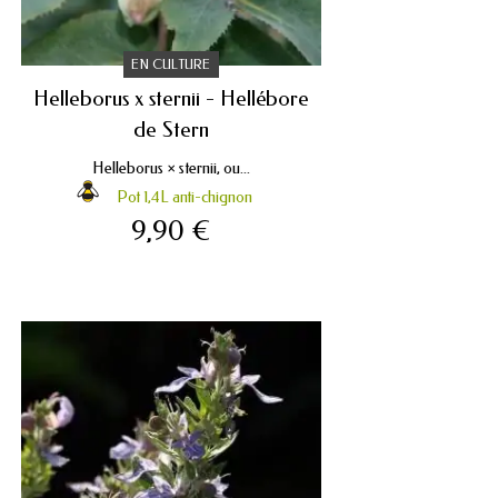
EN CULTURE
Helleborus x sternii - Hellébore
de Stern
Helleborus × sternii, ou...
Pot 1,4L anti-chignon
9,90 €