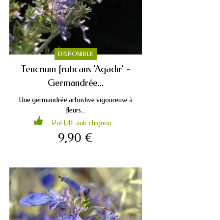
DISPONIBLE
Teucrium fruticans 'Agadir' -
Germandrée...
Une germandrée arbustive vigoureuse à
fleurs...
Pot 1,4L anti-chignon
9,90 €