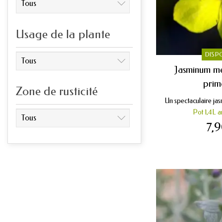
Usage de la plante
DISP
Jasminum me
prim
Zone de rusticité
Un spectaculaire jasm
Pot 1,4L a
7,