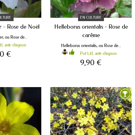
ULTURE
EN CULTURE
r - Rose de Noël
Helleborus orientalis - Rose de
carême
r, ou Rose de...
4L anti-chignon
Helleborus orientalis, ou Rose de...
90 €
Pot 1,4L anti-chignon
9,90 €