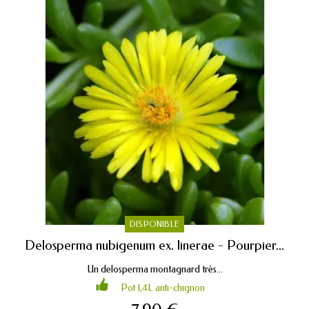
DISPONIBLE
Delosperma nubigenum ex. linerae - Pourpier...
Un delosperma montagnard très...
Pot 1,4L anti-chignon