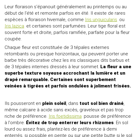
Leur floraison s'épanouit généralement au printemps ou au
début de l'été et remonte parfois en été. Il existe de rares
espèces à floraison hivernale, comme
Iris unguicularis
ou
Iris lazica
et certaines sont parfumées. Leur tige floral est
souvent forte et droite, parfois ramifiée, parfaite pour la fleur
coupée.
Chaque fleur est constituée de 3 tépales externes
retombants ou presque horizontaux, qui peuvent porter une
barbe très décorative chez les iris classiques dits barbus et
de 3 tépales internes dressés à leur sommet.
La fleur a une
superbe texture soyeuse accrochant la lumière et un
drapé remarquable. Certaines sont superbement
veinées à tigrées et parfois ondulées à joliment frisées.
Ils pousseront en
plein soleil
, dans
tout sol bien drainé
,
même calcaire à acide sans excès, graveleux et pas trop
riche de préférence.
Iris foetidissima
pousse de préférence
à l'ombre.
Évitez de trop enterrer leurs rhizomes
. En sol
lourd ou assez frais, plantez-les de préférence à demi
enterrés, si possible en pente ou sur une petite butte si le sol