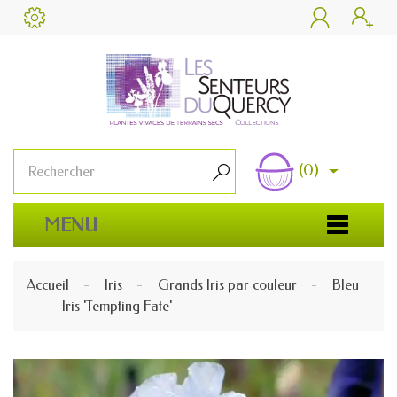


(0)

MENU
Accueil
Iris
Grands Iris par couleur
Bleu
Iris 'Tempting Fate'