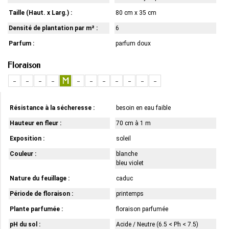
Taille (Haut. x Larg.) :
80 cm x 35 cm
Densité de plantation par m² :
6
Parfum :
parfum doux
Floraison
-
-
-
-
M
-
-
-
-
-
-
-
Résistance à la sécheresse :
besoin en eau faible
Hauteur en fleur :
70 cm à 1 m
Exposition :
soleil
Couleur :
blanche
bleu violet
Nature du feuillage :
caduc
Période de floraison :
printemps
Plante parfumée :
floraison parfumée
pH du sol :
Acide / Neutre (6.5 < Ph < 7.5)