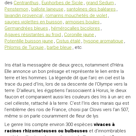
des
Centranthus
,
Euphorbes de Sicile
,
grand Sedum
,
Penstemon
,
ballote laineuse
,
santolines des baléares
,
lavandin provençal
,
romarins mouchetés de violet
,
sauges violettes en buisson
,
armoises boules
,
Germandrées bleues
,
hémérocalles bicolores
,
Agaves résistantes au froid
,
Coronille jaune
,
Potentille buisson jaune
,
Cistus étalé
,
hysope aromatique
,
Phlomis de Turquie
,
barbe bleue
, etc.
Iris était la messagère de dieux grecs, notamment d'Héra.
Elle annonce un bon présage et représente le lien entre la
terre et les hommes. La légende dit que l'arc en ciel est la
trace du pied d'Iris, lors de sa descente de l'Olympe vers la
terre. D'ailleurs, les égyptiens l'associaient à Horus, le dieux
faucon et comparaient aussi les couleurs des Iris à un arc en
ciel céleste, rattaché à la terre. C'est l'Iris des marais qui est
l’emblème des rois de France, choisi par Clovis vers l'an 507,
même si on parle couramment de fleur de lys.
Le genre Iris compte environ 300 espèces
vivaces à
racines rhizomateuses ou bulbeuses
et d'innombrables