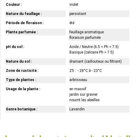
Couleur :
violet
Nature du feuillage :
persistant
Période de floraison :
été
Plante parfumée :
feuillage aromatique
floraison parfumée
pH du sol :
Acide / Neutre (6.5 < Ph < 7.5)
Basique (calcaire Ph > 7.5)
Nature du sol :
drainant (caillouteux ou filtrant)
Zone de rusticité :
Z5 : - 28°C à - 23°C
Type de plantes :
arbrisseau
Usage de la plante :
en massif
jardin sur gravier
nourrit les abeilles
Genre botanique :
Lavandin