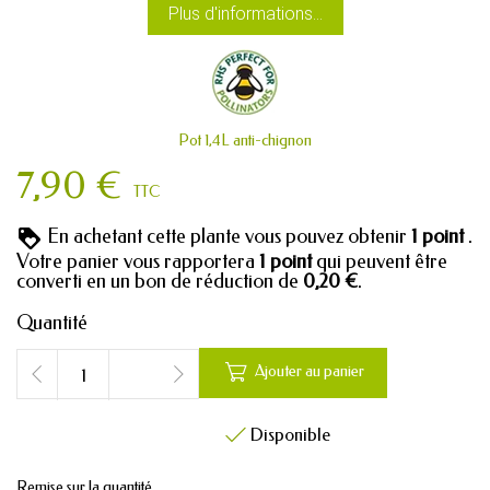
Plus d'informations...
Pot 1,4L anti-chignon
7,90 €
TTC
En achetant cette plante vous pouvez obtenir
1
point
.
Votre panier vous rapportera
1
point
qui peuvent être
converti en un bon de réduction de
0,20 €
.
Quantité

Ajouter au panier
Disponible

Remise sur la quantité