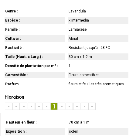
Genre :
Lavandula
Espèce :
x intermedia
Famille :
Lamiaceae
Cultivar :
Abrial
Rusticité :
Résistant jusqu’à - 28 ºC
Taille (Haut. x Larg.) :
80 cm x 1.2 m
Densité de plantation par m² :
1
Comestible :
Fleurs comestibles
Parfum :
fleurs et feuilles très aromatiques
Floraison
-
-
-
-
-
-
J
-
-
-
-
-
Hauteur en fleur :
70 cm à 1 m
Exposition :
soleil