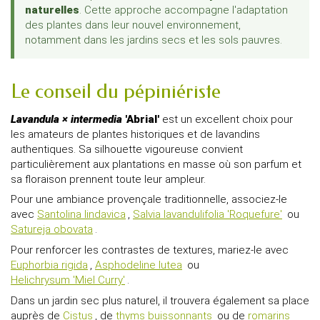
naturelles
. Cette approche accompagne l'adaptation
des plantes dans leur nouvel environnement,
notamment dans les jardins secs et les sols pauvres.
Le conseil du pépiniériste
Lavandula × intermedia
'Abrial'
est un excellent choix pour
les amateurs de plantes historiques et de lavandins
authentiques. Sa silhouette vigoureuse convient
particulièrement aux plantations en masse où son parfum et
sa floraison prennent toute leur ampleur.
Pour une ambiance provençale traditionnelle, associez-le
avec
Santolina lindavica
,
Salvia lavandulifolia 'Roquefure'
ou
Satureja obovata
.
Pour renforcer les contrastes de textures, mariez-le avec
Euphorbia rigida
,
Asphodeline lutea
ou
Helichrysum 'Miel Curry'
.
Dans un jardin sec plus naturel, il trouvera également sa place
auprès de
Cistus
, de
thyms buissonnants
ou de
romarins