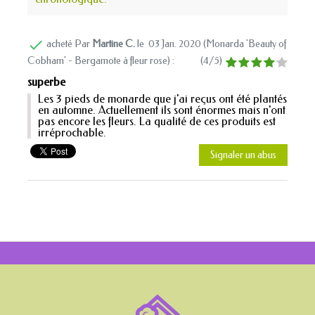

acheté Par
Martine C.
le
03 Jan. 2020 (
Monarda 'Beauty of
Cobham' - Bergamote à fleur rose
) :
(
4
/
5
)
superbe
Les 3 pieds de monarde que j'ai reçus ont été plantés
en automne. Actuellement ils sont énormes mais n'ont
pas encore les fleurs. La qualité de ces produits est
irréprochable.
Signaler un abus