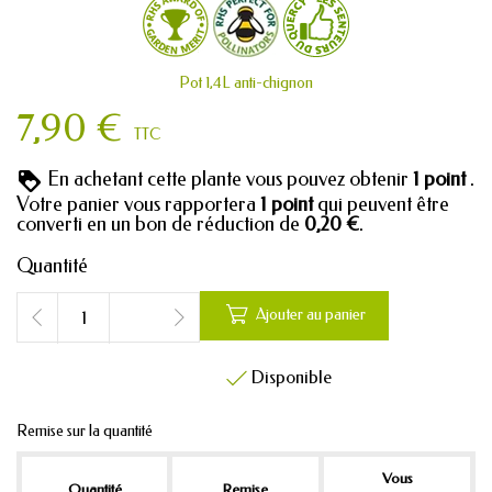
Pot 1,4L anti-chignon
7,90 €
TTC
En achetant cette plante vous pouvez obtenir
1
point
.
Votre panier vous rapportera
1
point
qui peuvent être
converti en un bon de réduction de
0,20 €
.
Quantité

Ajouter au panier
Disponible

Remise sur la quantité
Vous
Quantité
Remise