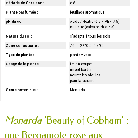
Période de floraison :
été
Plante parfumée :
feuillage aromatique
pH du sol :
Acide / Neutre (6.5 < Ph < 7.5)
Basique (calcaire Ph > 7.5)
Nature du sol :
s'adapte à tous les sols
Zone de rusticité :
Z6 : - 22°C à - 17°C
Type de plantes :
plante vivace
Usage de la plante :
fleur à couper
mixed-border
nourrit les abeilles
pour la cuisine
Genre botanique :
Monarda
Monarda
'Beauty of Cobham' :
une Bergamote rose aux