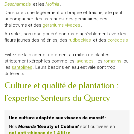
Deschampsia
et les
Molinia
.
Dans une zone légèrement ombragée et fraîche, elle peut
accompagner des astrances, des persicaires, des
thalictrums et des
géraniums vivaces
.
Au soleil, son rose poudré contraste agréablement avec les
fleurs jaunes des hélénies, des
rudbeckias
et des
coréopsis
.
Évitez de la placer directement au milieu de plantes
strictement xérophiles comme les
lavandes
, les
romarins
ou
les
santolines
. Leurs besoins en eau estivale sont trop
différents.
Culture et qualité de plantation :
l’expertise Senteurs du Quercy
Une culture adaptée aux vivaces de massif :
Nos
Monarda
'Beauty of Cobham'
sont cultivées en
pot anti-chignon de 1,4 litre
.