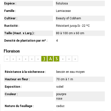
Espèce :
fistulosa
Famille :
Lamiaceae
Cultivar :
Beauty of Cobham
Rusticité :
Résistant jusqu’à - 22 ºC
Taille (Haut. x Larg.) :
80 à 100 cm x 60 cm
Densité de plantation par m² :
4
Floraison
-
-
-
-
-
-
J
A
S
-
-
-
Résistance à la sécheresse :
besoin en eau moyen
Hauteur en fleur :
70 cm à 1 m
Exposition :
soleil
Couleur :
pourpre
rose
Nature du feuillage :
caduc