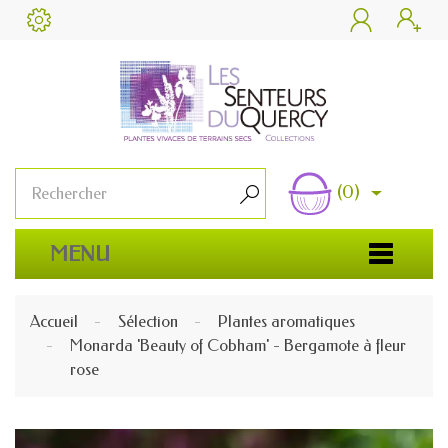


(0)

MENU
Accueil
Sélection
Plantes aromatiques
Monarda 'Beauty of Cobham' - Bergamote à fleur
rose