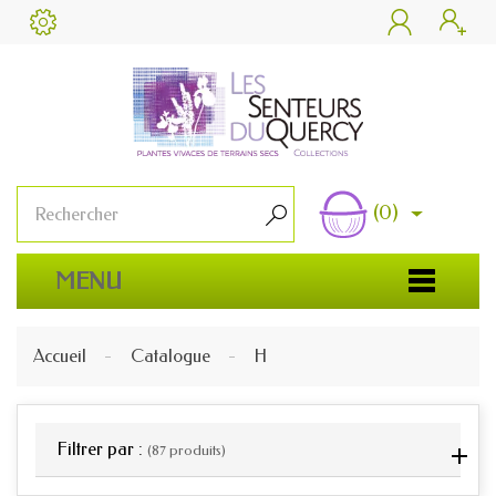


(0)

MENU
Accueil
Catalogue
H
Filtrer par :
(87 produits)