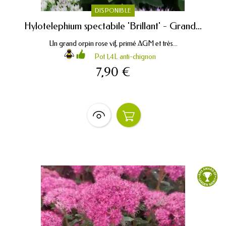
DISPONIBLE
Hylotelephium spectabile 'Brillant' - Grand...
Un grand orpin rose vif, primé AGM et très...
Pot 1,4L anti-chignon
7,90 €