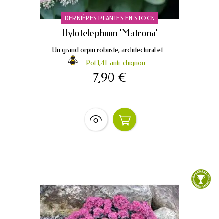
DERNIÈRES PLANTES EN STOCK
Hylotelephium 'Matrona'
Un grand orpin robuste, architectural et...
Pot 1,4L anti-chignon
7,90 €