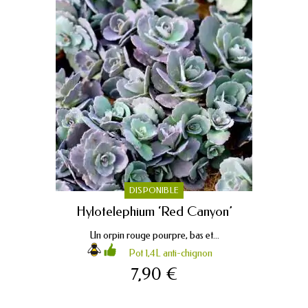
DISPONIBLE
Hylotelephium ‘Red Canyon’
Un orpin rouge pourpre, bas et...
Pot 1,4L anti-chignon
7,90 €