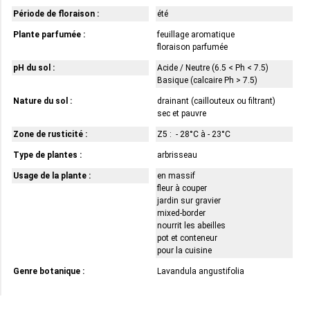
Période de floraison :
été
Plante parfumée :
feuillage aromatique
floraison parfumée
pH du sol :
Acide / Neutre (6.5 < Ph < 7.5)
Basique (calcaire Ph > 7.5)
Nature du sol :
drainant (caillouteux ou filtrant)
sec et pauvre
Zone de rusticité :
Z5 : - 28°C à - 23°C
Type de plantes :
arbrisseau
Usage de la plante :
en massif
fleur à couper
jardin sur gravier
mixed-border
nourrit les abeilles
pot et conteneur
pour la cuisine
Genre botanique :
Lavandula angustifolia