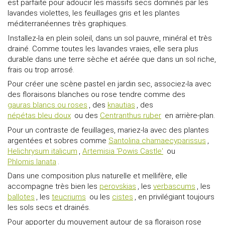
est parfaite pour adoucir les massifs secs dominés par les
lavandes violettes, les feuillages gris et les plantes
méditerranéennes très graphiques.
Installez-la en plein soleil, dans un sol pauvre, minéral et très
drainé. Comme toutes les lavandes vraies, elle sera plus
durable dans une terre sèche et aérée que dans un sol riche,
frais ou trop arrosé.
Pour créer une scène pastel en jardin sec, associez-la avec
des floraisons blanches ou rose tendre comme des
gauras blancs ou roses
, des
knautias
, des
népétas bleu doux
ou des
Centranthus ruber
en arrière-plan.
Pour un contraste de feuillages, mariez-la avec des plantes
argentées et sobres comme
Santolina chamaecyparissus
,
Helichrysum italicum
,
Artemisia 'Powis Castle'
ou
Phlomis lanata
.
Dans une composition plus naturelle et mellifère, elle
accompagne très bien les
perovskias
, les
verbascums
, les
ballotes
, les
teucriums
ou les
cistes
, en privilégiant toujours
les sols secs et drainés.
Pour apporter du mouvement autour de sa floraison rose