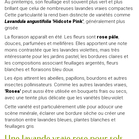
Au printemps, son feuillage est souvent plus vert et plus
brillant que celui de nombreuses lavandes vraies compactes.
Cette particularité la rend bien distincte de variétés comme
Lavandula angustifolia
'Hidcote Pink'
, généralement plus
grisée.
La floraison apparaît en été. Les fleurs sont
rose pâle
,
douces, parfumées et mellifères. Elles apportent une note
moins contrastée que les lavandes violettes, mais très
intéressante pour les jardins pastel, les bordures claires et
les compositions associant feuillages argentés, fleurs
blanches et floraisons bleu doux.
Les épis attirent les abeilles, papillons, bourdons et autres
insectes pollinisateurs. Comme les autres lavandes vraies,
'Rosea'
peut aussi être utilisée en bouquets frais ou secs,
avec une teinte plus délicate que les variétés bleu-violet.
Cette variété est particulièrement utile pour adoucir une
scène minérale, éclairer une bordure sèche ou créer une
transition entre lavandes bleues, plantes blanches et
feuillages gris.
Une lavande vraie rose pour sols