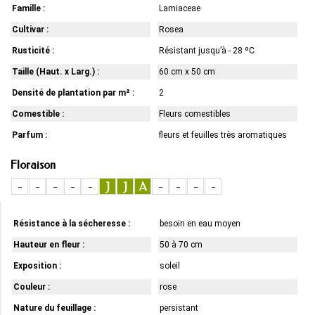
Famille :
Lamiaceae
Cultivar :
Rosea
Rusticité :
Résistant jusqu’à - 28 ºC
Taille (Haut. x Larg.) :
60 cm x 50 cm
Densité de plantation par m² :
2
Comestible :
Fleurs comestibles
Parfum :
fleurs et feuilles très aromatiques
Floraison
-
-
-
-
-
J
J
A
-
-
-
-
Résistance à la sécheresse :
besoin en eau moyen
Hauteur en fleur :
50 à 70 cm
Exposition :
soleil
Couleur :
rose
Nature du feuillage :
persistant