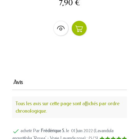
7,90 €
Avis
Tous les avis sur cette page sont affichés par ordre
chronologique.

acheté Par
Frédérique S.
le
01 Juin 2022 (
Lavandula
angustifolia 'Rosea' - Vraie Lavande rose
) :
(
5
/
5
)