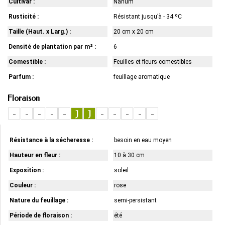
Cultivar :
Nanum
Rusticité :
Résistant jusqu’à - 34 ºC
Taille (Haut. x Larg.) :
20 cm x 20 cm
Densité de plantation par m² :
6
Comestible :
Feuilles et fleurs comestibles
Parfum :
feuillage aromatique
Floraison
-
-
-
-
-
J
J
-
-
-
-
-
Résistance à la sécheresse :
besoin en eau moyen
Hauteur en fleur :
10 à 30 cm
Exposition :
soleil
Couleur :
rose
Nature du feuillage :
semi-persistant
Période de floraison :
été