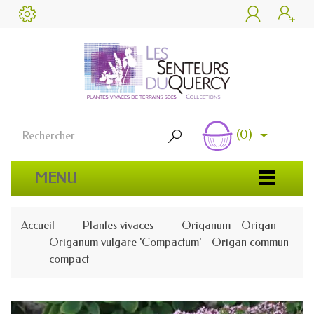


(0)

MENU
Accueil
Plantes vivaces
Origanum - Origan
Origanum vulgare 'Compactum' - Origan commun
compact