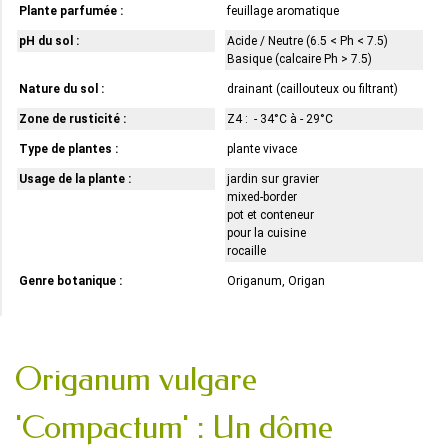
Plante parfumée :
feuillage aromatique
pH du sol :
Acide / Neutre (6.5 < Ph < 7.5)
Basique (calcaire Ph > 7.5)
Nature du sol :
drainant (caillouteux ou filtrant)
Zone de rusticité :
Z4 : - 34°C à - 29°C
Type de plantes :
plante vivace
Usage de la plante :
jardin sur gravier
mixed-border
pot et conteneur
pour la cuisine
rocaille
Genre botanique :
Origanum, Origan
Origanum vulgare
'Compactum' : Un dôme