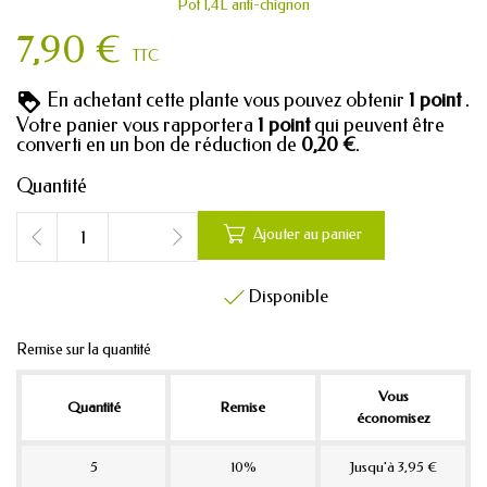
Pot 1,4L anti-chignon
7,90 €
TTC
En achetant cette plante vous pouvez obtenir
1
point
.
Votre panier vous rapportera
1
point
qui peuvent être
converti en un bon de réduction de
0,20 €
.
Quantité

Ajouter au panier
Disponible

Remise sur la quantité
Vous
Quantité
Remise
économisez
5
10%
Jusqu'à 3,95 €