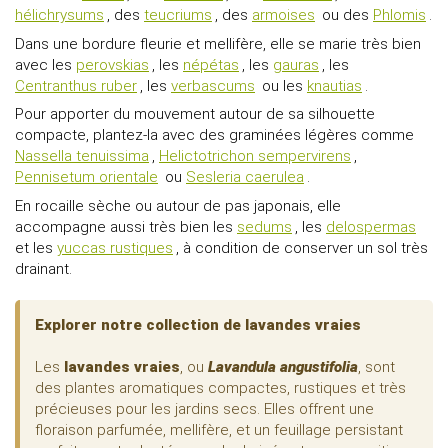
hélichrysums
, des
teucriums
, des
armoises
ou des
Phlomis
.
Dans une bordure fleurie et mellifère, elle se marie très bien
avec les
perovskias
, les
népétas
, les
gauras
, les
Centranthus ruber
, les
verbascums
ou les
knautias
.
Pour apporter du mouvement autour de sa silhouette
compacte, plantez-la avec des graminées légères comme
Nassella tenuissima
,
Helictotrichon sempervirens
,
Pennisetum orientale
ou
Sesleria caerulea
.
En rocaille sèche ou autour de pas japonais, elle
accompagne aussi très bien les
sedums
, les
delospermas
et les
yuccas rustiques
, à condition de conserver un sol très
drainant.
Explorer notre collection de lavandes vraies
Les
lavandes vraies
, ou
Lavandula angustifolia
, sont
des plantes aromatiques compactes, rustiques et très
précieuses pour les jardins secs. Elles offrent une
floraison parfumée, mellifère, et un feuillage persistant