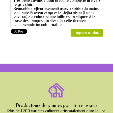
Très belle Lavande dont la touffe compacte tire vers
le gris clair.
Remontée (refleurissement) assez rapide (du moins
en Haute Provence) après la défloraison (1 mois
environ) accentuée si une taille est pratiquée à la
base des hampes florales dès cette dernière.
Une lavande incontournable.
Signaler un abus
Producteurs de plantes pour terrains secs
Plus de 1 200 variétés cultivées artisanalement dans le Lot.