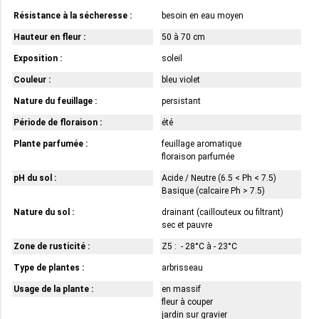
Résistance à la sécheresse :
besoin en eau moyen
Hauteur en fleur :
50 à 70 cm
Exposition :
soleil
Couleur :
bleu violet
Nature du feuillage :
persistant
Période de floraison :
été
Plante parfumée :
feuillage aromatique
floraison parfumée
pH du sol :
Acide / Neutre (6.5 < Ph < 7.5)
Basique (calcaire Ph > 7.5)
Nature du sol :
drainant (caillouteux ou filtrant)
sec et pauvre
Zone de rusticité :
Z5 : - 28°C à - 23°C
Type de plantes :
arbrisseau
Usage de la plante :
en massif
fleur à couper
jardin sur gravier