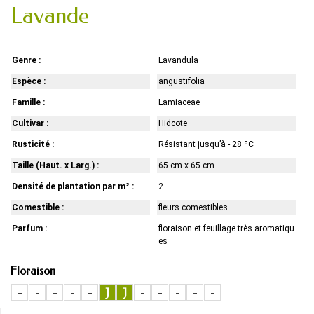
Lavande
Genre :
Lavandula
Espèce :
angustifolia
Famille :
Lamiaceae
Cultivar :
Hidcote
Rusticité :
Résistant jusqu’à - 28 ºC
Taille (Haut. x Larg.) :
65 cm x 65 cm
Densité de plantation par m² :
2
Comestible :
fleurs comestibles
Parfum :
floraison et feuillage très aromatiqu
es
Floraison
-
-
-
-
-
J
J
-
-
-
-
-