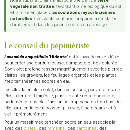
Notre substrat drainant associe une part de
terre
végétale non traitée
, favorisant la vie biologique du sol
et la mise en place d'
associations mycorhiziennes
naturelles
. Les plants sont ainsi préparés à s’installer
durablement dans les jardins sobres en arrosage.
Le conseil du pépiniériste
Lavandula angustifolia
'Hidcote'
est la lavande vraie idéale
pour créer une bordure basse, compacte et très colorée.
Son violet profond ressort magnifiquement avec les pierres
claires, les graviers, les feuillages argentés et les plantes
méditerranéennes sobres en eau.
Installez-la en plein soleil, dans un sol sec, pauvre et drainé.
Plus la terre est minérale, plus la plante reste compacte,
parfumée et durable. Dans un sol trop riche ou trop humide,
elle aura tendance à pousser plus vite, à se dégarnir et à
vieillir prématurément.
Pour un massif méditerranéen sobre en eau, associez-la
avec des
cistes
, des
romarins
, des
santolines
, des