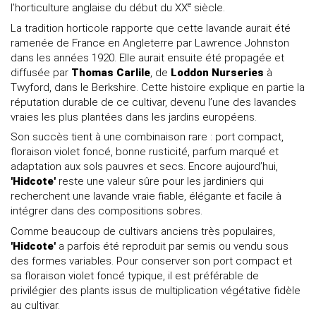
e
l’horticulture anglaise du début du XX
siècle.
La tradition horticole rapporte que cette lavande aurait été
ramenée de France en Angleterre par Lawrence Johnston
dans les années 1920. Elle aurait ensuite été propagée et
diffusée par
Thomas Carlile
, de
Loddon Nurseries
à
Twyford, dans le Berkshire. Cette histoire explique en partie la
réputation durable de ce cultivar, devenu l’une des lavandes
vraies les plus plantées dans les jardins européens.
Son succès tient à une combinaison rare : port compact,
floraison violet foncé, bonne rusticité, parfum marqué et
adaptation aux sols pauvres et secs. Encore aujourd’hui,
'Hidcote'
reste une valeur sûre pour les jardiniers qui
recherchent une lavande vraie fiable, élégante et facile à
intégrer dans des compositions sobres.
Comme beaucoup de cultivars anciens très populaires,
'Hidcote'
a parfois été reproduit par semis ou vendu sous
des formes variables. Pour conserver son port compact et
sa floraison violet foncé typique, il est préférable de
privilégier des plants issus de multiplication végétative fidèle
au cultivar.