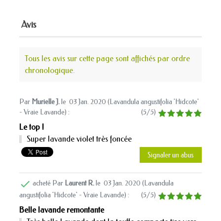
Avis
Tous les avis sur cette page sont affichés par ordre
chronologique.
Par
Murielle J.
le
03 Jan. 2020 (
Lavandula angustifolia 'Hidcote'
- Vraie Lavande
) :
(
5
/
5
)
Le top !
Super lavande violet très foncée
Signaler un abus

acheté Par
Laurent R.
le
03 Jan. 2020 (
Lavandula
angustifolia 'Hidcote' - Vraie Lavande
) :
(
5
/
5
)
Belle lavande remontante