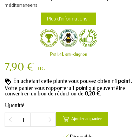
méditerranéens.
Plus d'informations...
Pot 1,4L anti-chignon
7,90 €
TTC
En achetant cette plante vous pouvez obtenir
1
point
.
Votre panier vous rapportera
1
point
qui peuvent être
converti en un bon de réduction de
0,20 €
.
Quantité

Ajouter au panier
Disponible
