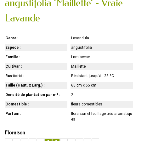
angustifolia 'Maillette' - Vraie
Lavande
Genre :
Lavandula
Espèce :
angustifolia
Famille :
Lamiaceae
Cultivar :
Maillette
Rusticité :
Résistant jusqu’à - 28 ºC
Taille (Haut. x Larg.) :
65 cm x 65 cm
Densité de plantation par m² :
2
Comestible :
fleurs comestibles
Parfum :
floraison et feuillage très aromatiqu
es
Floraison