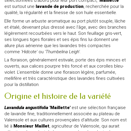
sélectionnées d’abord pour leur port compact,
'Maillette'
est surtout une
lavande de production
, recherchée pour la
qualité, la régularité et la finesse de son huile essentielle.
Elle forme un arbuste aromatique au port plutôt souple, lâche
et étalé, devenant plus dressé avec l’âge, avec des branches
légèrement recourbées vers le haut. Son feuillage gris-vert,
ses longues tiges florales et ses épis fins lui donnent une
allure plus aérienne que les lavandes très compactes
comme
'Hidcote'
ou
'Thumbelina Leigh'
.
La floraison, généralement estivale, porte des épis minces et
ouverts, aux calices pourpre très foncé et aux corolles bleu-
violet. L’ensemble donne une floraison légère, parfumée,
mellifère et très caractéristique des lavandes fines cultivées
pour la distillation.
Origine et histoire de la variété
Lavandula angustifolia
'Maillette'
est une sélection française
de lavande fine, traditionnellement associée au plateau de
Valensole et aux cultures provençales d’altitude. Son nom est
lié à
Monsieur Maillet
, agriculteur de Valensole, qui aurait