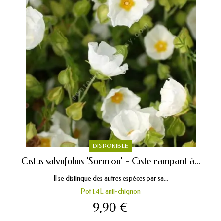
DISPONIBLE
Cistus salviifolius 'Sormiou' - Ciste rampant à...
Il se distingue des autres espèces par sa...
Pot 1,4L anti-chignon
9,90 €