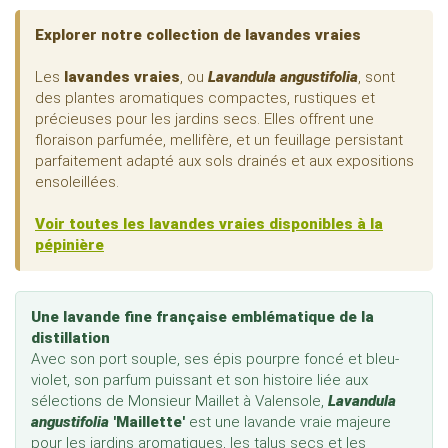
Explorer notre collection de lavandes vraies
Les
lavandes vraies
, ou
Lavandula angustifolia
, sont
des plantes aromatiques compactes, rustiques et
précieuses pour les jardins secs. Elles offrent une
floraison parfumée, mellifère, et un feuillage persistant
parfaitement adapté aux sols drainés et aux expositions
ensoleillées.
Voir toutes les lavandes vraies disponibles à la
pépinière
Une lavande fine française emblématique de la
distillation
Avec son port souple, ses épis pourpre foncé et bleu-
violet, son parfum puissant et son histoire liée aux
sélections de Monsieur Maillet à Valensole,
Lavandula
angustifolia
'Maillette'
est une lavande vraie majeure
pour les jardins aromatiques, les talus secs et les