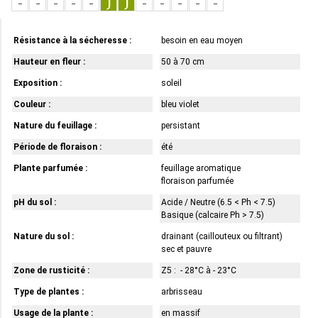
-
-
-
-
-
J
J
-
-
-
-
-
Résistance à la sécheresse :
besoin en eau moyen
Hauteur en fleur :
50 à 70 cm
Exposition :
soleil
Couleur :
bleu violet
Nature du feuillage :
persistant
Période de floraison :
été
Plante parfumée :
feuillage aromatique
floraison parfumée
pH du sol :
Acide / Neutre (6.5 < Ph < 7.5)
Basique (calcaire Ph > 7.5)
Nature du sol :
drainant (caillouteux ou filtrant)
sec et pauvre
Zone de rusticité :
Z5 : - 28°C à - 23°C
Type de plantes :
arbrisseau
Usage de la plante :
en massif