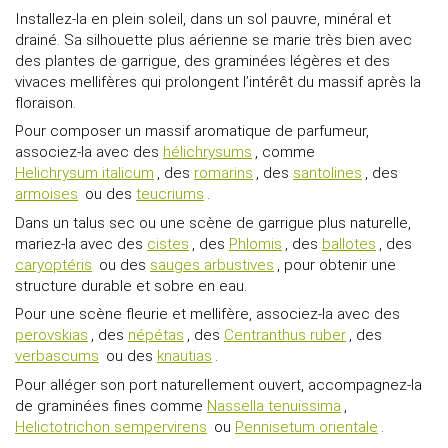
Installez-la en plein soleil, dans un sol pauvre, minéral et
drainé. Sa silhouette plus aérienne se marie très bien avec
des plantes de garrigue, des graminées légères et des
vivaces mellifères qui prolongent l’intérêt du massif après la
floraison.
Pour composer un massif aromatique de parfumeur,
associez-la avec des
hélichrysums
, comme
Helichrysum italicum
, des
romarins
, des
santolines
, des
armoises
ou des
teucriums
.
Dans un talus sec ou une scène de garrigue plus naturelle,
mariez-la avec des
cistes
, des
Phlomis
, des
ballotes
, des
caryoptéris
ou des
sauges arbustives
, pour obtenir une
structure durable et sobre en eau.
Pour une scène fleurie et mellifère, associez-la avec des
perovskias
, des
népétas
, des
Centranthus ruber
, des
verbascums
ou des
knautias
.
Pour alléger son port naturellement ouvert, accompagnez-la
de graminées fines comme
Nassella tenuissima
,
Helictotrichon sempervirens
ou
Pennisetum orientale
.