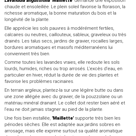
Lavandula angustifolia
'Maillette'
demande une exposition
chaude et ensoleillée. Le plein soleil favorise la floraison, la
richesse aromatique, la bonne maturation du bois et la
longévité de la plante.
Elle apprécie les sols pauvres à modérément fertiles,
calcaires ou neutres, caillouteux, sableux, graveleux ou très
drainés. Les talus secs, jardins de gravier, rocailles larges,
bordures aromatiques et massifs méditerranéens lui
conviennent très bien.
Comme toutes les lavandes vraies, elle redoute les sols
lourds, humides, riches ou trop arrosés. L’excès d’eau, en
particulier en hiver, réduit la durée de vie des plantes et
favorise les problèmes racinaires.
En terrain argileux, plantez-la sur une légère butte ou dans
une zone allégée avec du gravier, de la pouzzolane ou un
matériau minéral drainant. Le collet doit rester bien aéré et
l’eau ne doit jamais stagner au pied de la plante.
Une fois bien installée,
'Maillette'
supporte très bien les
périodes sèches. Elle est adaptée aux jardins sobres en
arrosage, mais elle exprime surtout sa qualité aromatique