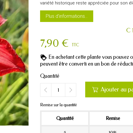
variété historique reste appréciée pour son é
Plus d'informations...
C 
7,90 €
TTC
En achetant cette plante vous pouvez 
peuvent être converti en un bon de réduc
Quantité
Ajouter au p

Remise sur la quantité
Quantité
Remise
5
10%