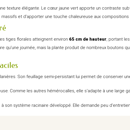
une texture élégante. Le cœur jaune vert apporte un contraste subt
s massifs et d'apporter une touche chaleureuse aux compositions 
ré
Ses tiges florales atteignent environ
65 cm de hauteur
, portant le
re qu'une journée, mais la plante produit de nombreux boutons qu
aciles
lanières. Son feuillage semi-persistant lui permet de conserver u
use. Comme les autres hémérocalles, elle s'adapte à une large gam
âce à son système racinaire développé. Elle demande peu d'entret