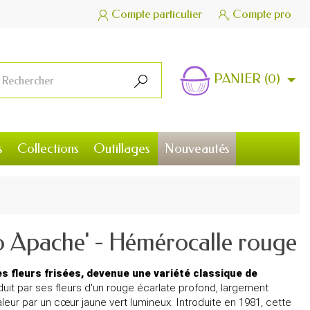
Compte particulier
Compte pro


PANIER
(0)

s
Collections
Outillages
Nouveautés
o Apache' - Hémérocalle rouge
 fleurs frisées, devenue une variété classique de
it par ses fleurs d'un rouge écarlate profond, largement
eur par un cœur jaune vert lumineux. Introduite en 1981, cette