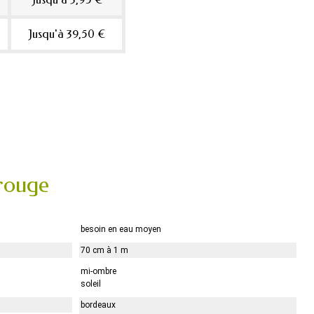
Jusqu'à 39,50 €
 rouge
besoin en eau moyen
70 cm à 1 m
mi-ombre
soleil
bordeaux