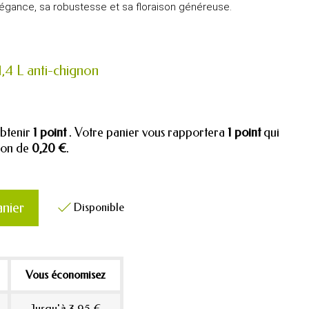
légance, sa robustesse et sa floraison généreuse.
1,4 L anti-chignon
obtenir
1
point
. Votre panier vous rapportera
1
point
qui
tion de
0,20 €
.
anier
Disponible

Vous économisez
Jusqu'à 3,95 €