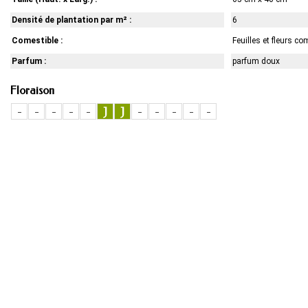
Densité de plantation par m² :
6
Comestible :
Feuilles et fleurs co
Parfum :
parfum doux
Floraison
-
-
-
-
-
J
J
-
-
-
-
-