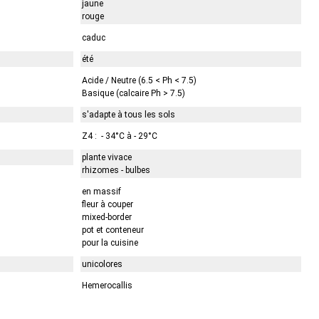
jaune
rouge
caduc
été
Acide / Neutre (6.5 < Ph < 7.5)
Basique (calcaire Ph > 7.5)
s'adapte à tous les sols
Z4 : - 34°C à - 29°C
plante vivace
rhizomes - bulbes
en massif
fleur à couper
mixed-border
pot et conteneur
pour la cuisine
unicolores
Hemerocallis