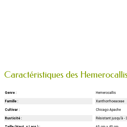
Caractéristiques des Hemerocall
Genre :
Hemerocallis
Famille :
Xanthorrhoeaceae
Cultivar :
Chicago Apache
Rusticité :
Résistant jusqu’à - 
Taille (Haut. x Larg.) :
65 cm x 40 cm