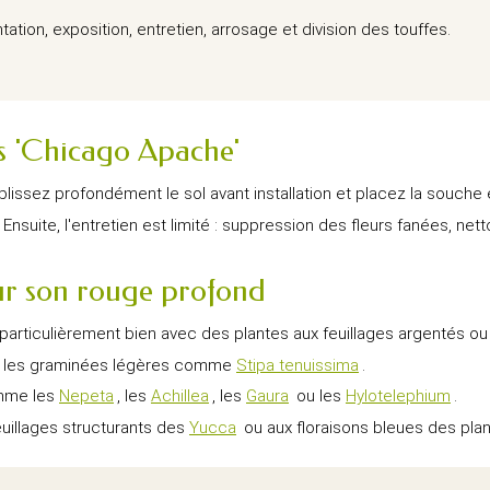
tion, exposition, entretien, arrosage et division des touffes.
is 'Chicago Apache'
lissez profondément le sol avant installation et placez la souche 
nsuite, l'entretien est limité : suppression des fleurs fanées, netto
eur son rouge profond
particulièrement bien avec des plantes aux feuillages argentés ou
 les graminées légères comme
Stipa tenuissima
.
mme les
Nepeta
, les
Achillea
, les
Gaura
ou les
Hylotelephium
.
euillages structurants des
Yucca
ou aux floraisons bleues des pla