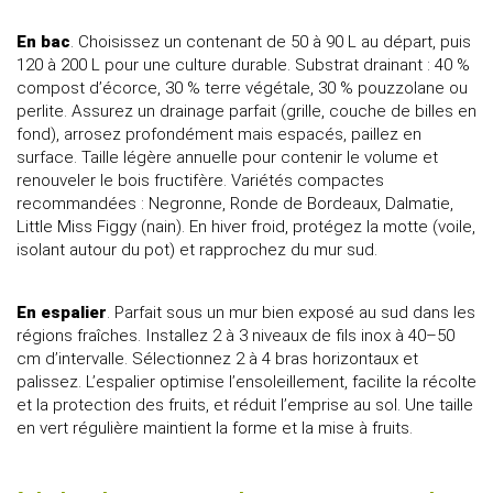
En bac
. Choisissez un contenant de 50 à 90 L au départ, puis
120 à 200 L pour une culture durable. Substrat drainant : 40 %
compost d’écorce, 30 % terre végétale, 30 % pouzzolane ou
perlite. Assurez un drainage parfait (grille, couche de billes en
fond), arrosez profondément mais espacés, paillez en
surface. Taille légère annuelle pour contenir le volume et
renouveler le bois fructifère. Variétés compactes
recommandées : Negronne, Ronde de Bordeaux, Dalmatie,
Little Miss Figgy (nain). En hiver froid, protégez la motte (voile,
isolant autour du pot) et rapprochez du mur sud.
En espalier
. Parfait sous un mur bien exposé au sud dans les
régions fraîches. Installez 2 à 3 niveaux de fils inox à 40–50
cm d’intervalle. Sélectionnez 2 à 4 bras horizontaux et
palissez. L’espalier optimise l’ensoleillement, facilite la récolte
et la protection des fruits, et réduit l’emprise au sol. Une taille
en vert régulière maintient la forme et la mise à fruits.