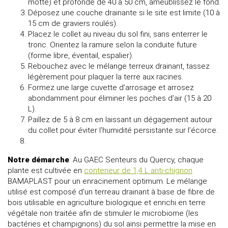
motte) et profonde de 40 à 50 cm, ameublissez le fond.
Déposez une couche drainante si le site est limite (10 à
15 cm de graviers roulés).
Placez le collet au niveau du sol fini, sans enterrer le
tronc. Orientez la ramure selon la conduite future
(forme libre, éventail, espalier).
Rebouchez avec le mélange terreux drainant, tassez
légèrement pour plaquer la terre aux racines.
Formez une large cuvette d’arrosage et arrosez
abondamment pour éliminer les poches d’air (15 à 20
L).
Paillez de 5 à 8 cm en laissant un dégagement autour
du collet pour éviter l’humidité persistante sur l’écorce.
Notre démarche
: Au
GAEC
Senteurs du Quercy, chaque
plante est cultivée en
conteneur de 1,4 L anti-chignon
BAMAPLAST
pour un enracinement optimum. Le mélange
utilisé est composé d'un terreau drainant à base de fibre de
bois utilisable en agriculture biologique et enrichi en terre
végétale non traitée afin de stimuler le microbiome (les
bactéries et champignons) du sol ainsi permettre la mise en