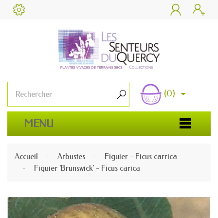


(0)

MENU
Accueil
Arbustes
Figuier - Ficus carrica
Figuier 'Brunswick' - Ficus carica