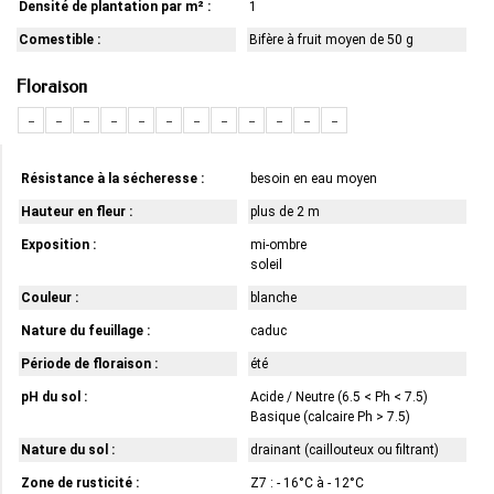
Densité de plantation par m² :
1
Comestible :
Bifère à fruit moyen de 50 g
Floraison
-
-
-
-
-
-
-
-
-
-
-
-
Résistance à la sécheresse :
besoin en eau moyen
Hauteur en fleur :
plus de 2 m
Exposition :
mi-ombre
soleil
Couleur :
blanche
Nature du feuillage :
caduc
Période de floraison :
été
pH du sol :
Acide / Neutre (6.5 < Ph < 7.5)
Basique (calcaire Ph > 7.5)
Nature du sol :
drainant (caillouteux ou filtrant)
Zone de rusticité :
Z7 : - 16°C à - 12°C