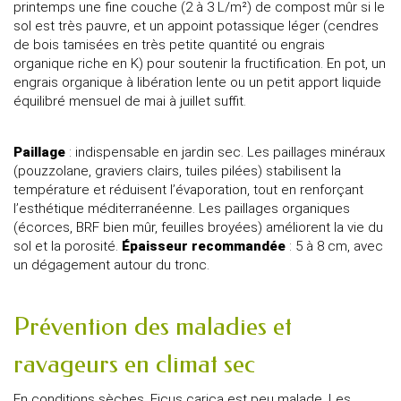
printemps une fine couche (2 à 3 L/m²) de compost mûr si le
sol est très pauvre, et un appoint potassique léger (cendres
de bois tamisées en très petite quantité ou engrais
organique riche en K) pour soutenir la fructification. En pot, un
engrais organique à libération lente ou un petit apport liquide
équilibré mensuel de mai à juillet suffit.
Paillage
: indispensable en jardin sec. Les paillages minéraux
(pouzzolane, graviers clairs, tuiles pilées) stabilisent la
température et réduisent l’évaporation, tout en renforçant
l’esthétique méditerranéenne. Les paillages organiques
(écorces, BRF bien mûr, feuilles broyées) améliorent la vie du
sol et la porosité.
Épaisseur recommandée
: 5 à 8 cm, avec
un dégagement autour du tronc.
Prévention des maladies et
ravageurs en climat sec
En conditions sèches, Ficus carica est peu malade. Les