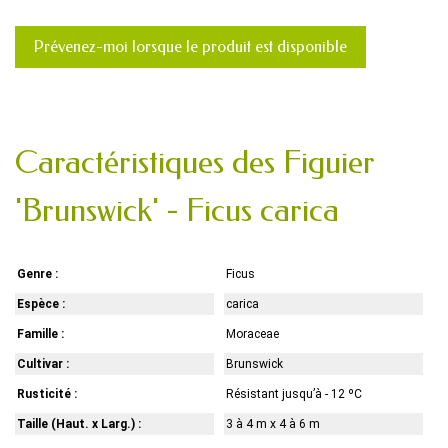
Prévenez-moi lorsque le produit est disponible
Caractéristiques des Figuier
'Brunswick' - Ficus carica
Genre :
Ficus
Espèce :
carica
Famille :
Moraceae
Cultivar :
Brunswick
Rusticité :
Résistant jusqu’à - 12 ºC
Taille (Haut. x Larg.) :
3 à 4 m x 4 à 6 m