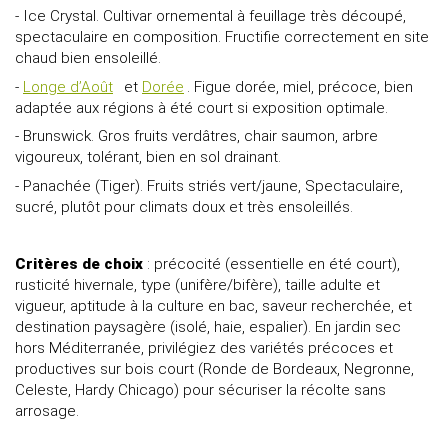
- Ice Crystal. Cultivar ornemental à feuillage très découpé,
spectaculaire en composition. Fructifie correctement en site
chaud bien ensoleillé.
-
Longe d’Août
et
Dorée
. Figue dorée, miel, précoce, bien
adaptée aux régions à été court si exposition optimale.
- Brunswick. Gros fruits verdâtres, chair saumon, arbre
vigoureux, tolérant, bien en sol drainant.
- Panachée (Tiger). Fruits striés vert/jaune, Spectaculaire,
sucré, plutôt pour climats doux et très ensoleillés.
Critères de choix
: précocité (essentielle en été court),
rusticité hivernale, type (unifère/bifère), taille adulte et
vigueur, aptitude à la culture en bac, saveur recherchée, et
destination paysagère (isolé, haie, espalier). En jardin sec
hors Méditerranée, privilégiez des variétés précoces et
productives sur bois court (Ronde de Bordeaux, Negronne,
Celeste, Hardy Chicago) pour sécuriser la récolte sans
arrosage.