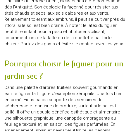
Originaire du Proche-Orient, Ficus carica a été domestiqué
dès l’Antiquité. Son écologie l’a façonné pour résister aux
étés chauds et secs, aux sols calcaires et aux vents.
Relativement tolérant aux embruns, il peut se cultiver près du
littoral si le sol est bien drainé. À noter : le latex du figuier
peut être irritant pour la peau et photosensibilisant,
notamment lors de la taille ou de la cueillette par forte
chaleur. Portez des gants et évitez le contact avec les yeux.
Pourquoi choisir le figuier pour un
jardin sec ?
Dans une palette d’arbres fruitiers souvent gourmands en
eau, le figuier fait figure d’exception xérophile. Une fois bien
enraciné, Ficus carica supporte des semaines de
sécheresse et continue de produire, surtout si le sol est
paillé. Il offre un double bénéfice esthétique et alimentaire :
une silhouette graphique, une canopée ombrageante au
feuillage texturé et, en saison, des figues parfumées. En
aménagement urbain et paysager, il limite les besoins