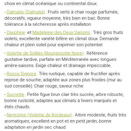
choix en climat océanique ou continental doux.
-
Dalmatie (Dalmatia)
. Fruits verts à chair rouge parfumée,
décoratifs, vigueur moyenne, très bien en bac. Bonne
tolérance à la sécheresse après installation.
-
Dauphine
et
Madeleine des Deux Saisons
. Très gros fruits
violets, excellente variété bifère en climat doux. Demande
chaleur et plein soleil pour exprimer son potentiel.
-
Violette de Solliès (Bourjassotte Noire)
. Référence
gustative tardive, parfaite en Méditerranée avec longues
arrière-saisons. Exige chaleur et drainage impeccable.
-
Rosce Signora
. Très rustique, capable de fructifier après
reprise de souche, adaptée aux zones plus froides (mur au
sud conseillé). Chair rouge, saveur riche.
-
Sucrette
. Petite figue brun clair très sucrée, arbre robuste,
bonne rusticité, adaptée aux climats à hivers marqués et
étés chauds.
-
Negronne (Violette de Bordeaux)
. Arbre modeste, fruits très
aromatiques, excellent en pot et en petit jardin, bonne
adaptation en jardin sec chaud.