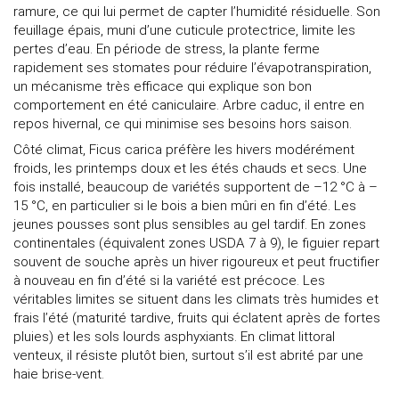
ramure, ce qui lui permet de capter l’humidité résiduelle. Son
feuillage épais, muni d’une cuticule protectrice, limite les
pertes d’eau. En période de stress, la plante ferme
rapidement ses stomates pour réduire l’évapotranspiration,
un mécanisme très efficace qui explique son bon
comportement en été caniculaire. Arbre caduc, il entre en
repos hivernal, ce qui minimise ses besoins hors saison.
Côté climat, Ficus carica préfère les hivers modérément
froids, les printemps doux et les étés chauds et secs. Une
fois installé, beaucoup de variétés supportent de –12 °C à –
15 °C, en particulier si le bois a bien mûri en fin d’été. Les
jeunes pousses sont plus sensibles au gel tardif. En zones
continentales (équivalent zones USDA 7 à 9), le figuier repart
souvent de souche après un hiver rigoureux et peut fructifier
à nouveau en fin d’été si la variété est précoce. Les
véritables limites se situent dans les climats très humides et
frais l’été (maturité tardive, fruits qui éclatent après de fortes
pluies) et les sols lourds asphyxiants. En climat littoral
venteux, il résiste plutôt bien, surtout s’il est abrité par une
haie brise-vent.