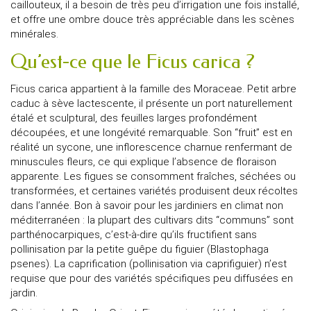
caillouteux, il a besoin de très peu d’irrigation une fois installé,
et offre une ombre douce très appréciable dans les scènes
minérales.
Qu’est-ce que le Ficus carica ?
Ficus carica appartient à la famille des Moraceae. Petit arbre
caduc à sève lactescente, il présente un port naturellement
étalé et sculptural, des feuilles larges profondément
découpées, et une longévité remarquable. Son “fruit” est en
réalité un sycone, une inflorescence charnue renfermant de
minuscules fleurs, ce qui explique l’absence de floraison
apparente. Les figues se consomment fraîches, séchées ou
transformées, et certaines variétés produisent deux récoltes
dans l’année. Bon à savoir pour les jardiniers en climat non
méditerranéen : la plupart des cultivars dits “communs” sont
parthénocarpiques, c’est-à-dire qu’ils fructifient sans
pollinisation par la petite guêpe du figuier (Blastophaga
psenes). La caprification (pollinisation via caprifiguier) n’est
requise que pour des variétés spécifiques peu diffusées en
jardin.