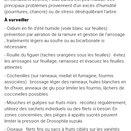
principaux problèmes proviennent d’un excès d’humidité
(pourritures, chancre) ou de stress déséquilibrant l’arbre.
À surveiller
:
- Oïdium en fin d’été humide (voile blanc sur feuilles) :
prévention par aération de la ramure et gestion de l’arrosage
; traitements légers au soufre ou au bicarbonate si
nécessaire.
- Rouille du figuier (taches orangées sous les feuilles) : évitez
les arrosages sur feuillage, ramassez et évacuez les feuilles
atteintes.
- Cochenilles (sur rameaux, miellat et fumagine, fourmis
associées) : brossage léger des rameaux, huiles blanches en
fin d’hiver, anneaux de glu pour limiter les fourmis, lâchers de
coccinelles possibles.
- Mouches et guêpes sur fruits mûrs : récoltez régulièrement,
utilisez des sachets individuels ou des filets si besoin. En
zones concernées, des pièges à appâts sucrés peuvent
limiter la pression de Drosophila suzukii.
- Oiseaux : filets fins ou sacs à fruits ciblés sur les variétés