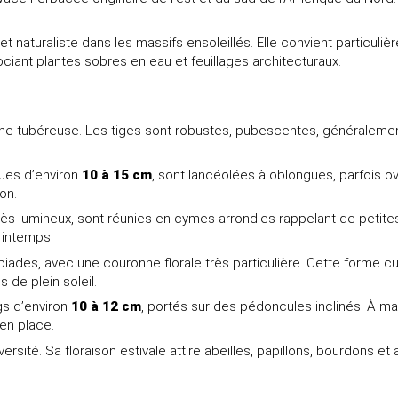
 naturaliste dans les massifs ensoleillés. Elle convient particulièr
iant plantes sobres en eau et feuillages architecturaux.
e tubéreuse. Les tiges sont robustes, pubescentes, généralement 
ngues d’environ
10 à 15 cm
, sont lancéolées à oblongues, parfois o
on.
rès lumineux, sont réunies en cymes arrondies rappelant de petit
printemps.
épiades, avec une couronne florale très particulière. Cette forme 
 de plein soleil.
ngs d’environ
10 à 12 cm
, portés sur des pédoncules inclinés. À mat
 en place.
ersité. Sa floraison estivale attire abeilles, papillons, bourdons et