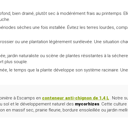
rofond, bien drainé, plutôt sec à modérément frais au printemps. El
ouche.
périodes sèches une fois installée. Évitez les terres lourdes, com
e grossier ou une plantation légèrement surélevée. Une situation c
eillée, jardin naturaliste ou scène de plantes résistantes à la séch
rt plus souple.
e, le temps que la plante développe son système racinaire. Une f
épinière à Escamps en
conteneur anti-chignon de 1,4 L
. Notre s
e du sol et le développement naturel des
mycorhizes
. Cette cultur
ion en massif sec, prairie fleurie, bordure ensoleillée ou jardin melli