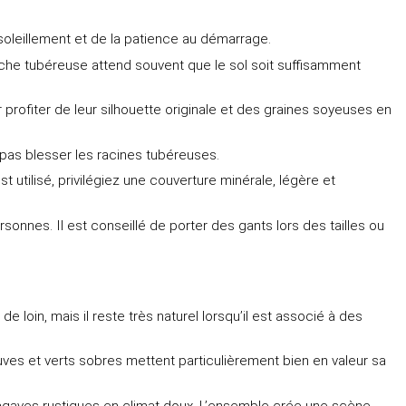
nsoleillement et de la patience au démarrage.
souche tubéreuse attend souvent que le sol soit suffisamment
profiter de leur silhouette originale et des graines soyeuses en
e pas blesser les racines tubéreuses.
t utilisé, privilégiez une couverture minérale, légère et
nnes. Il est conseillé de porter des gants lors des tailles ou
e loin, mais il reste très naturel lorsqu’il est associé à des
uves et verts sobres mettent particulièrement bien en valeur sa
gaves rustiques en climat doux. L’ensemble crée une scène