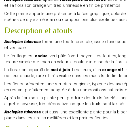
et sa floraison orange vif, très lumineuse en fin de printemps.
Cette plante apporte une présence à la fois graphique, colorée et
scènes de style américain ou compositions plus exotiques assoc
Description et atouts
Asclepias tuberosa
forme une touffe dressée, issue d’une souch
et verticale.
Le feuillage est
caduc
, vert pâle à vert moyen. Les feuilles, lo
texture simple met bien en valeur la couleur intense de la florais
La floraison apparaît de
mai à juin
. Les fleurs, d’un
orange vif
t
couleur chaude, rare et très visible dans les massifs de fin de 
Les fleurs présentent une structure originale, typique des ascl
en restant parfaitement adaptée à des compositions naturalistes
Après la floraison, la plante peut produire des fruits fuselés, lo
aigrette soyeuse, très décorative lorsque les fruits sont laissés
Asclepias tuberosa
est aussi une excellente plante pour la biodiv
place dans les jardins mellifères et les prairies fleuries.