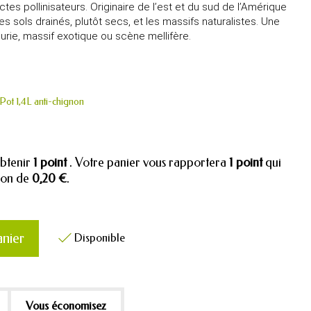
ctes pollinisateurs. Originaire de l’est et du sud de l’Amérique
les sols drainés, plutôt secs, et les massifs naturalistes. Une
leurie, massif exotique ou scène mellifère.
Pot 1,4L anti-chignon
obtenir
1
point
. Votre panier vous rapportera
1
point
qui
tion de
0,20 €
.
anier
Disponible

Vous économisez