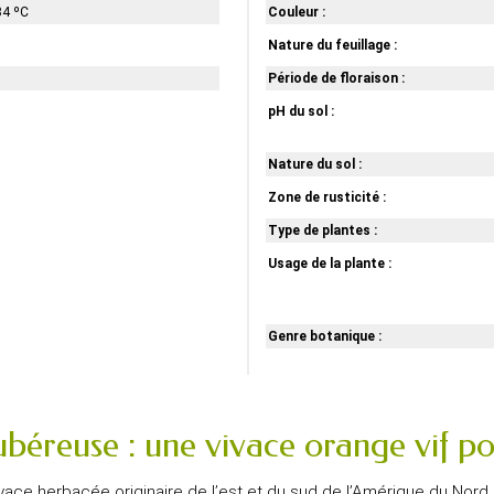
34 ºC
Couleur :
Nature du feuillage :
Période de floraison :
pH du sol :
Nature du sol :
Zone de rusticité :
Type de plantes :
Usage de la plante :
Genre botanique :
béreuse : une vivace orange vif pou
ivace herbacée originaire de l’est et du sud de l’Amérique du Nord