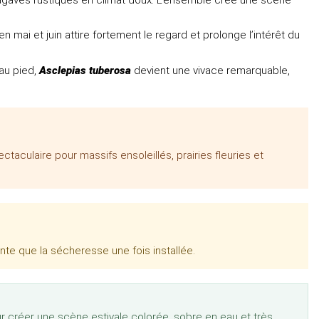
en mai et juin attire fortement le regard et prolonge l’intérêt du
 au pied,
Asclepias tuberosa
devient une vivace remarquable,
aculaire pour massifs ensoleillés, prairies fleuries et
nte que la sécheresse une fois installée.
r créer une scène estivale colorée, sobre en eau et très