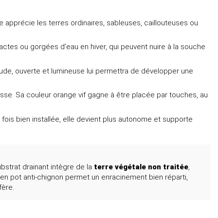
le apprécie les terres ordinaires, sableuses, caillouteuses ou
pactes ou gorgées d’eau en hiver, qui peuvent nuire à la souche
haude, ouverte et lumineuse lui permettra de développer une
eresse. Sa couleur orange vif gagne à être placée par touches, au
ois bien installée, elle devient plus autonome et supporte
ubstrat drainant intègre de la
terre végétale non traitée
,
e en pot anti-chignon permet un enracinement bien réparti,
fère.