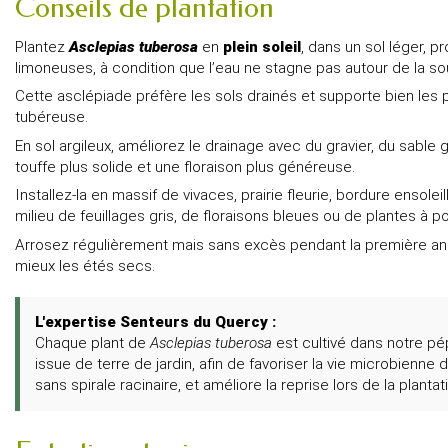
Conseils de plantation
Plantez
Asclepias tuberosa
en
plein soleil
, dans un sol léger, p
limoneuses, à condition que l’eau ne stagne pas autour de la s
Cette asclépiade préfère les sols drainés et supporte bien les 
tubéreuse.
En sol argileux, améliorez le drainage avec du gravier, du sabl
touffe plus solide et une floraison plus généreuse.
Installez-la en massif de vivaces, prairie fleurie, bordure ensol
milieu de feuillages gris, de floraisons bleues ou de plantes à po
Arrosez régulièrement mais sans excès pendant la première anné
mieux les étés secs.
L'expertise Senteurs du Quercy :
Chaque plant de
Asclepias tuberosa
est cultivé dans notre p
issue de terre de jardin, afin de favoriser la vie microbienn
sans spirale racinaire, et améliore la reprise lors de la plantat