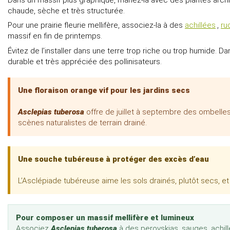
chaude, sèche et très structurée.
Pour une prairie fleurie mellifère, associez-la à des
achillées
,
ru
massif en fin de printemps.
Évitez de l’installer dans une terre trop riche ou trop humide. 
durable et très appréciée des pollinisateurs.
Une floraison orange vif pour les jardins secs
Asclepias tuberosa
offre de juillet à septembre des ombelles 
scènes naturalistes de terrain drainé.
Une souche tubéreuse à protéger des excès d’eau
L’Asclépiade tubéreuse aime les sols drainés, plutôt secs, et
Pour composer un massif mellifère et lumineux
Associez
Asclepias tuberosa
à des perovskias, sauges, achil