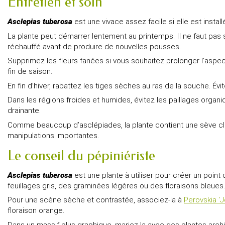
Entretien et soin
Asclepias tuberosa
est une vivace assez facile si elle est insta
La plante peut démarrer lentement au printemps. Il ne faut pas s
réchauffé avant de produire de nouvelles pousses.
Supprimez les fleurs fanées si vous souhaitez prolonger l’aspec
fin de saison.
En fin d’hiver, rabattez les tiges sèches au ras de la souche. Év
Dans les régions froides et humides, évitez les paillages organiqu
drainante.
Comme beaucoup d’asclépiades, la plante contient une sève clair
manipulations importantes.
Le conseil du pépiniériste
Asclepias tuberosa
est une plante à utiliser pour créer un point 
feuillages gris, des graminées légères ou des floraisons bleues.
Pour une scène sèche et contrastée, associez-la à
Perovskia 'J
floraison orange.
Dans un massif plus graphique, mariez-la avec des plantes ar