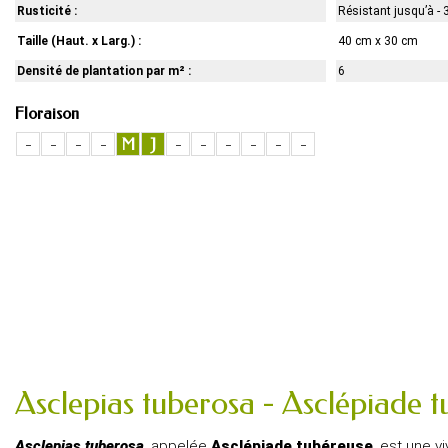
Rusticité :
Résistant jusqu’à - 
Taille (Haut. x Larg.) :
40 cm x 30 cm
Densité de plantation par m² :
6
Floraison
-
-
-
-
M
J
-
-
-
-
-
-
Asclepias tuberosa - Asclépiade tu
Asclepias tuberosa
, appelée
Asclépiade tubéreuse
, est une v