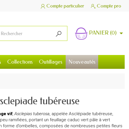
Compte particulier
Compte pro


PANIER
(0)

s
Collections
Outillages
Nouveautés
Asclepiade tubéreuse
ge vif
,
Asclepias tuberosa
, appelée Asclépiade tubéreuse,
eu ramifiées, portant un feuillage caduc vert pâle à vert
 en forme d’ombelles, composées de nombreuses petites fleurs