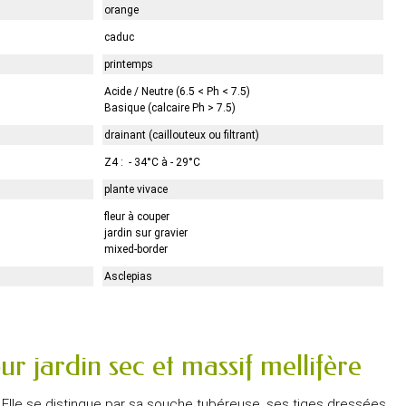
orange
caduc
printemps
Acide / Neutre (6.5 < Ph < 7.5)
Basique (calcaire Ph > 7.5)
drainant (caillouteux ou filtrant)
Z4 : - 34°C à - 29°C
plante vivace
fleur à couper
jardin sur gravier
mixed-border
Asclepias
r jardin sec et massif mellifère
. Elle se distingue par sa souche tubéreuse, ses tiges dressées