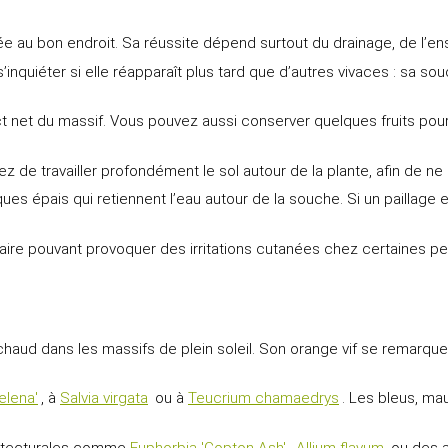
llée au bon endroit. Sa réussite dépend surtout du drainage, de l’e
’inquiéter si elle réapparaît plus tard que d’autres vivaces : sa 
t net du massif. Vous pouvez aussi conserver quelques fruits pour 
itez de travailler profondément le sol autour de la plante, afin de n
es épais qui retiennent l’eau autour de la souche. Si un paillage es
e pouvant provoquer des irritations cutanées chez certaines perso
chaud dans les massifs de plein soleil. Son orange vif se remarque d
elena'
, à
Salvia virgata
ou à
Teucrium chamaedrys
. Les bleus, ma
chitecturales comme
Euphorbia 'Copton Ash'
,
Allium flavum
ou des a