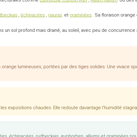
dbeckias
,
échinacées
,
gauras
et
graminées
. Sa floraison orange 
Dans un sol profond mais drainé, au soleil, avec peu de concurrence
orange lumineuses, portées par des tiges solides. Une vivace spect
 les expositions chaudes. Elle redoute davantage l’humidité stagna
lées, échinacées, rudbeckias, euphorbes, alliums et graminées pou