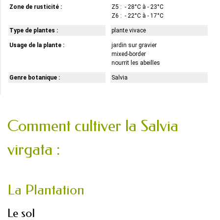
Zone de rusticité :
Z5 : - 28°C à - 23°C
Z6 : - 22°C à - 17°C
Type de plantes :
plante vivace
Usage de la plante :
jardin sur gravier
mixed-border
nourrit les abeilles
Genre botanique :
Salvia
Comment cultiver la Salvia
virgata :
La Plantation
Le sol