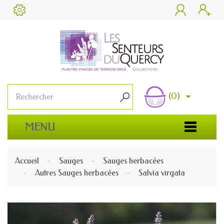


(0)

MENU
Accueil
Sauges
Sauges herbacées
Autres Sauges herbacées
Salvia virgata