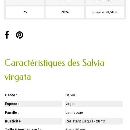
25
20%
Jusqu'à 39,50 €
Caractéristiques des Salvia
virgata
Genre :
Salvia
Espèce :
virgata
Famille :
Lamiaceae
Rusticité :
Résistant jusqu’à - 28 ºC
Taille (Haut. x Larg.) :
1 m x 30 cm