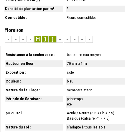
Densité de plantation par m² :
3
Comestible :
Fleurs comestibles
Floraison
-
-
-
-
M
J
J
-
-
-
-
-
Résistance à la sécheresse :
besoin en eau moyen
Hauteur en fleur :
70 cm à 1 m
Exposition :
soleil
Couleur :
bleu
Nature du feuillage :
semi-persistant
Période de floraison :
printemps
été
pH du sol :
Acide / Neutre (6.5 < Ph < 7.5)
Basique (calcaire Ph > 7.5)
Nature du sol :
s'adapte à tous les sols