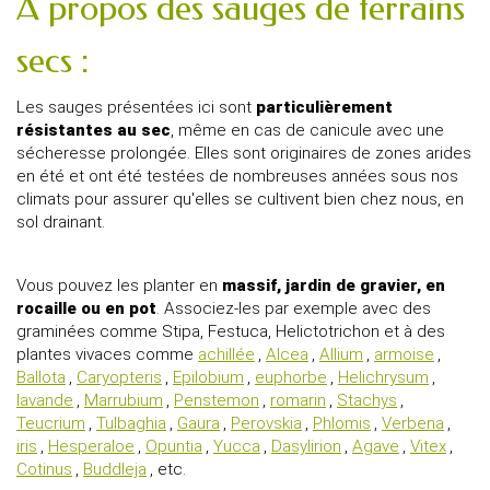
À propos des sauges de terrains
secs :
Les sauges présentées ici sont
particulièrement
résistantes au sec
, même en cas de canicule avec une
sécheresse prolongée. Elles sont originaires de zones arides
en été et ont été testées de nombreuses années sous nos
climats pour assurer qu'elles se cultivent bien chez nous, en
sol drainant.
Vous pouvez les planter en
massif, jardin de gravier, en
rocaille ou en pot
. Associez-les par exemple avec des
graminées comme Stipa, Festuca, Helictotrichon et à des
plantes vivaces comme
achillée
,
Alcea
,
Allium
,
armoise
,
Ballota
,
Caryopteris
,
Epilobium
,
euphorbe
,
Helichrysum
,
lavande
,
Marrubium
,
Penstemon
,
romarin
,
Stachys
,
Teucrium
,
Tulbaghia
,
Gaura
,
Perovskia
,
Phlomis
,
Verbena
,
iris
,
Hesperaloe
,
Opuntia
,
Yucca
,
Dasylirion
,
Agave
,
Vitex
,
Cotinus
,
Buddleja
, etc.