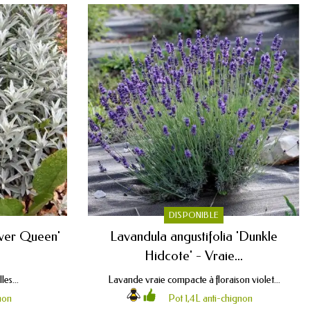
DISPONIBLE
lver Queen'
Lavandula angustifolia 'Dunkle
Hidcote' - Vraie...
les...
Lavande vraie compacte à floraison violet...
non
Pot 1,4L anti-chignon