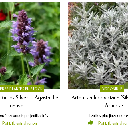
ÈRES PLANTES EN STOCK
DISPONIBLE
Kudos Silver' - Agastache
Artemisia ludoviciana 'Si
mauve
- Armoise
acée aromatique, feuilles très...
Feuilles plus fines que cel
Pot 1,4L anti-chignon
Pot 1,4L anti-chig