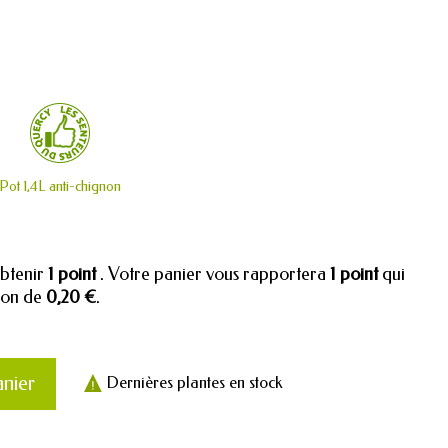
Pot 1,4L anti-chignon
obtenir
1
point
. Votre panier vous rapportera
1
point
qui
tion de
0,20 €
.
anier
Dernières plantes en stock
