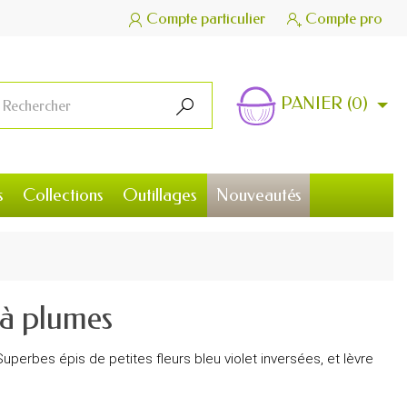
Compte particulier
Compte pro


PANIER
(0)

s
Collections
Outillages
Nouveautés
e à plumes
uperbes épis de petites fleurs bleu violet inversées, et lèvre