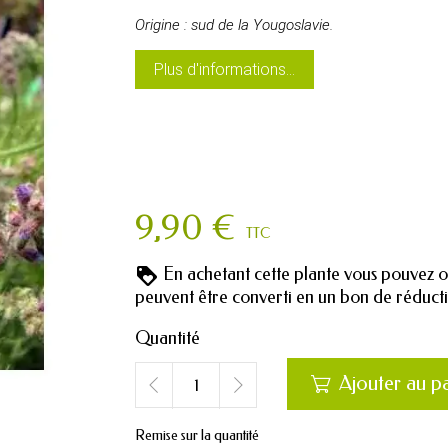
Origine : sud de la Yougoslavie.
Plus d'informations...
9,90 €
TTC
En achetant cette plante vous pouvez 
peuvent être converti en un bon de réduc
Quantité
Ajouter au p

Remise sur la quantité