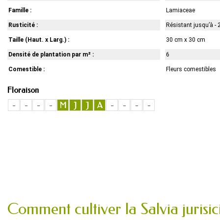
Famille :
Lamiaceae
Rusticité :
Résistant jusqu’à - 
Taille (Haut. x Larg.) :
30 cm x 30 cm
Densité de plantation par m² :
6
Comestible :
Fleurs comestibles
Floraison
-
-
-
-
M
J
J
A
-
-
-
-
Comment cultiver la Salvia jurisic