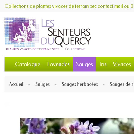
Collections de plantes vivaces de terrain sec
contact
mail
ou
0
Catalogue
Lavandes
Sauges
Iris
Vivaces
Accueil
Sauges
Sauges herbacées
Sauges de r