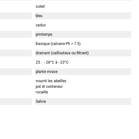
soleil
bleu
caduc
printemps
Basique (calcaire Ph > 7.5)
drainant (caillouteux ou filtrant)
Z5 : - 28°C à - 23°C
plante vivace
nourrit les abeilles
pot et conteneur
rocaille
Salvia