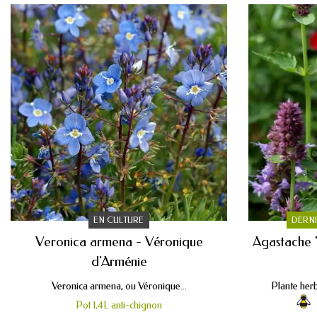
EN CULTURE
DERNI
Veronica armena - Véronique
Agastache '
d'Arménie
Veronica armena, ou Véronique...
Plante herb
Pot 1,4L anti-chignon