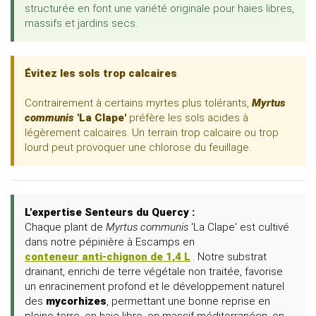
structurée en font une variété originale pour haies libres,
massifs et jardins secs.
Évitez les sols trop calcaires
Contrairement à certains myrtes plus tolérants,
Myrtus
communis
'La Clape'
préfère les sols acides à
légèrement calcaires. Un terrain trop calcaire ou trop
lourd peut provoquer une chlorose du feuillage.
L'expertise Senteurs du Quercy :
Chaque plant de
Myrtus communis
'La Clape' est cultivé
dans notre pépinière à Escamps en
conteneur anti-chignon de 1,4 L
. Notre substrat
drainant, enrichi de terre végétale non traitée, favorise
un enracinement profond et le développement naturel
des
mycorhizes
, permettant une bonne reprise en
pleine terre, en haie libre, en massif méditerranéen, en