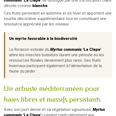
communis
'La Clape'
se distingue par une fructification claire
décrite comme
blanche
.
Ces fruits persistent en automne et en hiver et apportent une
touche décorative supplémentaire tout en constituant une
ressource appréciée par les oiseaux.
Un myrte favorable à la biodiversité
La floraison estivale du
Myrtus communis
'La Clape'
attire les insectes butineurs durant une période où les
ressources florales deviennent plus rares. Ses fruits
hivernaux participent également à l'alimentation de la
faune du jardin.
Un arbuste méditerranéen pour
haies libres et massifs persistants
Avec son port dense et sa végétation vigoureuse,
Myrtus
communis
'La Clape'
convient particulièrement aux