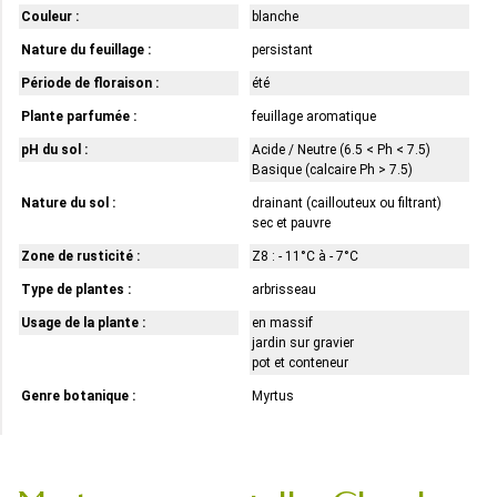
Couleur :
blanche
Nature du feuillage :
persistant
Période de floraison :
été
Plante parfumée :
feuillage aromatique
pH du sol :
Acide / Neutre (6.5 < Ph < 7.5)
Basique (calcaire Ph > 7.5)
Nature du sol :
drainant (caillouteux ou filtrant)
sec et pauvre
Zone de rusticité :
Z8 : - 11°C à - 7°C
Type de plantes :
arbrisseau
Usage de la plante :
en massif
jardin sur gravier
pot et conteneur
Genre botanique :
Myrtus