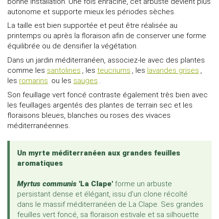
bonne installation. Une fois enraciné, cet arbuste devient plus
autonome et supporte mieux les périodes sèches.
La taille est bien supportée et peut être réalisée au
printemps ou après la floraison afin de conserver une forme
équilibrée ou de densifier la végétation.
Dans un jardin méditerranéen, associez-le avec des plantes
comme les
santolines
, les
teucriums
, les
lavandes grises
,
les
romarins
ou les
sauges
.
Son feuillage vert foncé contraste également très bien avec
les feuillages argentés des plantes de terrain sec et les
floraisons bleues, blanches ou roses des vivaces
méditerranéennes.
Un myrte méditerranéen aux grandes feuilles
aromatiques
Myrtus communis
'La Clape'
forme un arbuste
persistant dense et élégant, issu d'un clone récolté
dans le massif méditerranéen de La Clape. Ses grandes
feuilles vert foncé, sa floraison estivale et sa silhouette