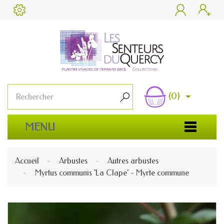


(0)

MENU
Accueil
Arbustes
Autres arbustes
Myrtus communis 'La Clape' - Myrte commune