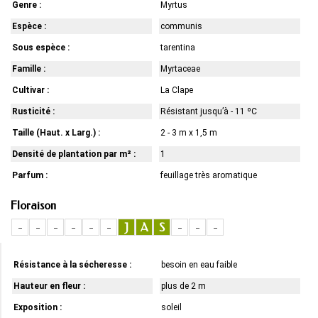
Genre :
Myrtus
Espèce :
communis
Sous espèce :
tarentina
Famille :
Myrtaceae
Cultivar :
La Clape
Rusticité :
Résistant jusqu’à - 11 ºC
Taille (Haut. x Larg.) :
2 - 3 m x 1,5 m
Densité de plantation par m² :
1
Parfum :
feuillage très aromatique
Floraison
-
-
-
-
-
-
J
A
S
-
-
-
Résistance à la sécheresse :
besoin en eau faible
Hauteur en fleur :
plus de 2 m
Exposition :
soleil