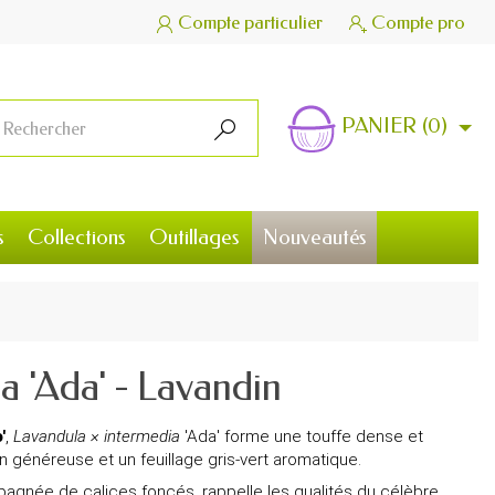
Compte particulier
Compte pro


PANIER
(0)

s
Collections
Outillages
Nouveautés
a 'Ada' - Lavandin
'
,
Lavandula × intermedia
'Ada' forme une touffe dense et
n généreuse et un feuillage gris-vert aromatique.
pagnée de calices foncés, rappelle les qualités du célèbre