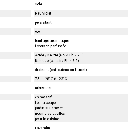
soleil
bleu violet
persistant
été
feuillage aromatique
floraison parfumée
Acide / Neutre (6.5 < Ph < 7.5)
Basique (calcaire Ph > 7.5)
drainant (caillouteux ou filtrant)
Z5 : - 28°C à - 23°C
arbrisseau
en massif
fleur à couper
jardin sur gravier
nourrit les abeilles
pour la cuisine
Lavandin