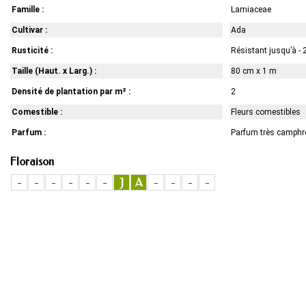
Famille :
Lamiaceae
Cultivar :
Ada
Rusticité :
Résistant jusqu’à - 
Taille (Haut. x Larg.) :
80 cm x 1 m
Densité de plantation par m² :
2
Comestible :
Fleurs comestibles
Parfum :
Parfum très camphr
Floraison
-
-
-
-
-
-
J
A
-
-
-
-