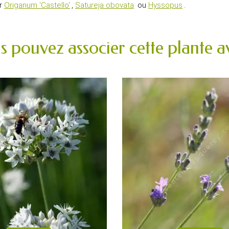
ar
Origanum 'Castello'
,
Satureja obovata
ou
Hyssopus
.
s pouvez associer cette plante av