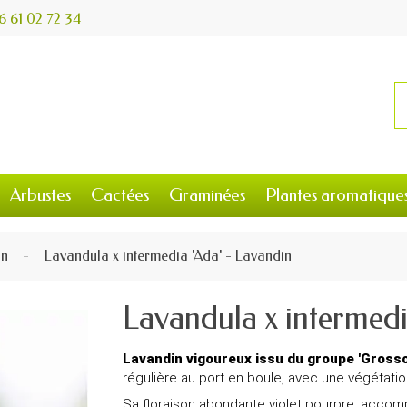
6 61 02 72 34
Arbustes
Cactées
Graminées
Plantes aromatique
in
Lavandula x intermedia 'Ada' - Lavandin
Lavandula x intermedi
Lavandin vigoureux issu du groupe 'Grosso
régulière au port en boule, avec une végétatio
Sa floraison abondante violet pourpre, accom