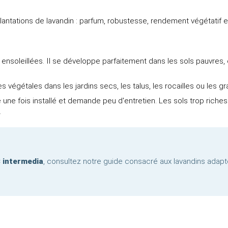
antations de lavandin : parfum, robustesse, rendement végétatif et 
ensoleillées. Il se développe parfaitement dans les sols pauvres, c
 végétales dans les jardins secs, les talus, les rocailles ou les
 une fois installé et demande peu d'entretien. Les sols trop riche
.
 intermedia
, consultez notre guide consacré aux lavandins adapté