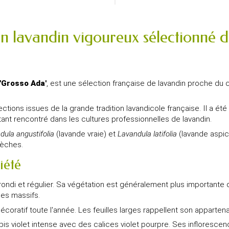
n lavandin vigoureux sélectionné d
'Grosso Ada'
, est une sélection française de lavandin proche du
ections issues de la grande tradition lavandicole française. Il a ét
nt rencontré dans les cultures professionnelles de lavandin.
dula angustifolia
(lavande vraie) et
Lavandula latifolia
(lavande aspic)
sèches.
iété
ndi et régulier. Sa végétation est généralement plus importante qu
les massifs.
décoratif toute l'année. Les feuilles larges rappellent son apparte
is violet intense avec des calices violet pourpre. Ses inflorescen