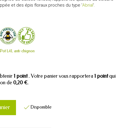
oppée et des épis floraux proches du type '
Abrial
'.
Pot 1,4L anti-chignon
obtenir
1
point
. Votre panier vous rapportera
1
point
qui
tion de
0,20 €
.
anier
Disponible
