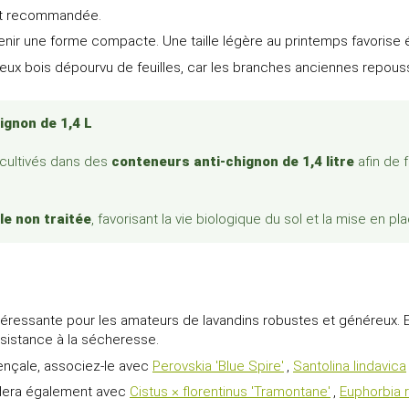
 est recommandée.
ntenir une forme compacte. Une taille légère au printemps favorise
 vieux bois dépourvu de feuilles, car les branches anciennes repouss
ignon de 1,4 L
 cultivés dans des
conteneurs anti-chignon de 1,4 litre
afin de f
le non traitée
, favorisant la vie biologique du sol et la mise en pl
ntéressante pour les amateurs de lavandins robustes et généreux. E
sistance à la sécheresse.
ençale, associez-le avec
Perovskia 'Blue Spire'
,
Santolina lindavica
ordera également avec
Cistus × florentinus 'Tramontane'
,
Euphorbia r