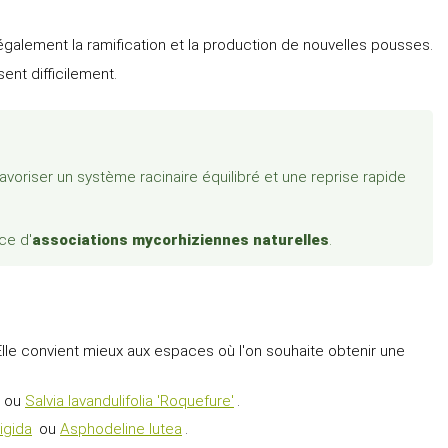
 également la ramification et la production de nouvelles pousses.
ent difficilement.
avoriser un système racinaire équilibré et une reprise rapide
ace d'
associations mycorhiziennes naturelles
.
lle convient mieux aux espaces où l'on souhaite obtenir une
ou
Salvia lavandulifolia 'Roquefure'
.
igida
ou
Asphodeline lutea
.