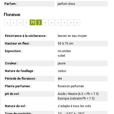
Parfum :
parfum doux
Floraison
-
-
-
-
M
J
-
-
-
-
-
-
Résistance à la sécheresse :
besoin en eau moyen
Hauteur en fleur :
50 à 70 cm
Exposition :
mi-ombre
soleil
Couleur :
jaune
Nature du feuillage :
caduc
Période de floraison :
été
Plante parfumée :
floraison parfumée
pH du sol :
Acide / Neutre (6.5 < Ph < 7.5)
Basique (calcaire Ph > 7.5)
Nature du sol :
s'adapte à tous les sols
Zone de rusticité :
Z4 : - 34°C à - 29°C