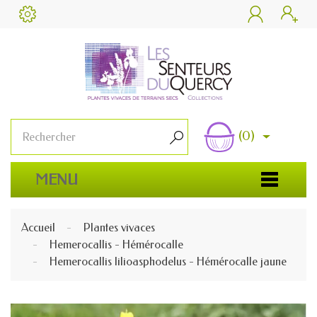


(0)

MENU
Accueil
Plantes vivaces
Hemerocallis - Hémérocalle
Hemerocallis lilioasphodelus - Hémérocalle jaune