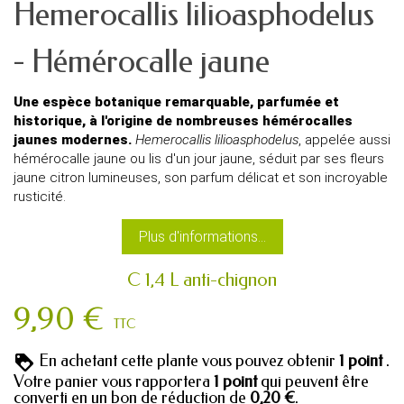
Hemerocallis lilioasphodelus
- Hémérocalle jaune
Une espèce botanique remarquable, parfumée et
historique, à l'origine de nombreuses hémérocalles
jaunes modernes.
Hemerocallis lilioasphodelus
, appelée aussi
hémérocalle jaune ou lis d'un jour jaune, séduit par ses fleurs
jaune citron lumineuses, son parfum délicat et son incroyable
rusticité.
Plus d'informations...
C 1,4 L anti-chignon
9,90 €
TTC
En achetant cette plante vous pouvez obtenir
1
point
.
Votre panier vous rapportera
1
point
qui peuvent être
converti en un bon de réduction de
0,20 €
.