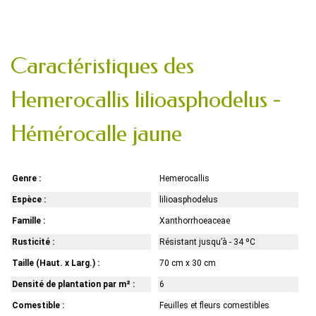
Caractéristiques des
Hemerocallis lilioasphodelus -
Hémérocalle jaune
Genre :
Hemerocallis
Espèce :
lilioasphodelus
Famille :
Xanthorrhoeaceae
Rusticité :
Résistant jusqu’à - 34 ºC
Taille (Haut. x Larg.) :
70 cm x 30 cm
Densité de plantation par m² :
6
Comestible :
Feuilles et fleurs comestibles