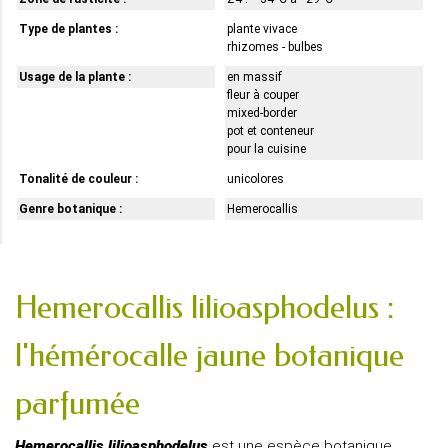
Type de plantes :
plante vivace
rhizomes - bulbes
Usage de la plante :
en massif
fleur à couper
mixed-border
pot et conteneur
pour la cuisine
Tonalité de couleur :
unicolores
Genre botanique :
Hemerocallis
Hemerocallis lilioasphodelus :
l'hémérocalle jaune botanique
parfumée
Hemerocallis lilioasphodelus
est une espèce botanique