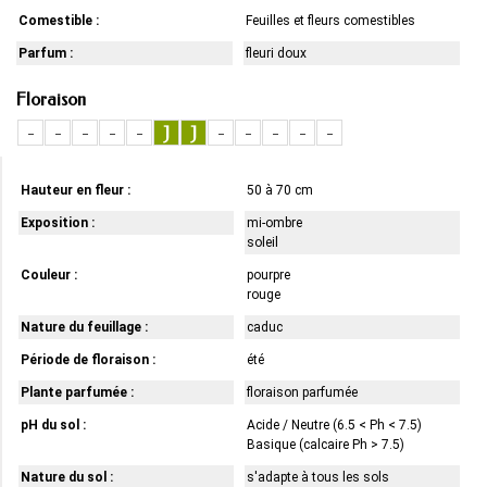
Comestible :
Feuilles et fleurs comestibles
Parfum :
fleuri doux
Floraison
-
-
-
-
-
J
J
-
-
-
-
-
Hauteur en fleur :
50 à 70 cm
Exposition :
mi-ombre
soleil
Couleur :
pourpre
rouge
Nature du feuillage :
caduc
Période de floraison :
été
Plante parfumée :
floraison parfumée
pH du sol :
Acide / Neutre (6.5 < Ph < 7.5)
Basique (calcaire Ph > 7.5)
Nature du sol :
s'adapte à tous les sols