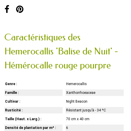
Caractéristiques des
Hemerocallis 'Balise de Nuit' -
Hémérocalle rouge pourpre
Genre :
Hemerocallis
Famille :
Xanthorrhoeaceae
Cultivar :
Night Beacon
Rusticité :
Résistant jusqu’à - 34 ºC
Taille (Haut. x Larg.) :
70 cm x 40 cm
Densité de plantation par m² :
6