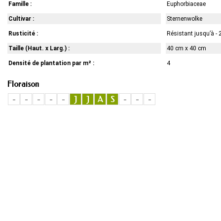
Famille :
Euphorbiaceae
Cultivar :
Sternenwolke
Rusticité :
Résistant jusqu’à - 
Taille (Haut. x Larg.) :
40 cm x 40 cm
Densité de plantation par m² :
4
Floraison
-
-
-
-
-
J
J
A
S
-
-
-