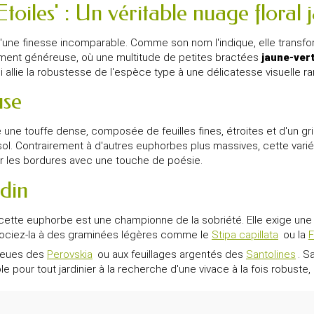
iles' : Un véritable nuage floral j
'une finesse incomparable. Comme son nom l'indique, elle transfor
mement généreuse, où une multitude de petites bractées
jaune-ver
i allie la robustesse de l'espèce type à une délicatesse visuelle ra
use
une touffe dense, composée de feuilles fines, étroites et d'un gris
sol. Contrairement à d'autres euphorbes plus massives, cette var
er les bordures avec une touche de poésie.
rdin
 cette euphorbe est une championne de la sobriété. Elle exige une e
ssociez-la à des graminées légères comme le
Stipa capillata
ou la
F
bleues des
Perovskia
ou aux feuillages argentés des
Santolines
. S
e pour tout jardinier à la recherche d'une vivace à la fois robuste, é