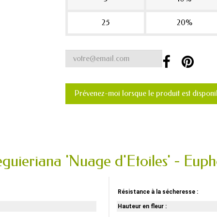
25
20%
Prévenez-moi lorsque le produit est disponi
eguieriana 'Nuage d'Etoiles' - Eup
Résistance à la sécheresse :
Hauteur en fleur :