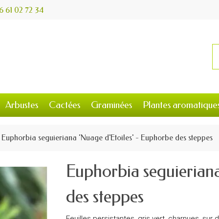
6 61 02 72 34
Arbustes
Cactées
Graminées
Plantes aromatique
Euphorbia seguieriana 'Nuage d'Etoiles' - Euphorbe des steppes
Euphorbia seguieriana
des steppes
Feuilles persistantes, gris vert, charnues, sur