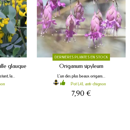
DERNIÈRES PLANTES EN STOCK
ille glauque
Origanum sipyleum
ant, la...
L'un des plus beaux origans...
non
Pot 1,4L anti-chignon
7,90 €