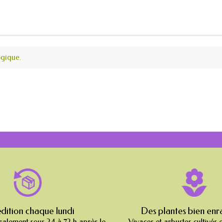
ogique.
dition chaque lundi
Des plantes bien enr
ralement sous 24 à 72 h après le
Vivaces et arbustes cultivés 