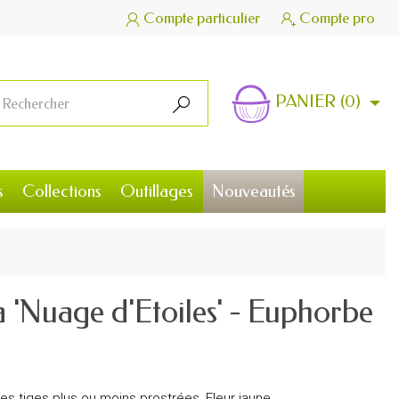
Compte particulier
Compte pro


PANIER
(0)

s
Collections
Outillages
Nouveautés
 'Nuage d'Etoiles' - Euphorbe
 des tiges plus ou moins prostrées. Fleur jaune.