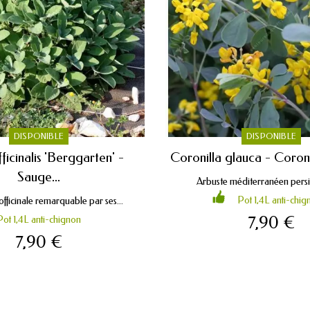
DISPONIBLE
DISPONIBLE
fficinalis 'Berggarten' -
Coronilla glauca - Coron
Sauge...
Arbuste méditerranéen persist
Pot 1,4L anti-chig
fficinale remarquable par ses...
7,90 €
Pot 1,4L anti-chignon
7,90 €