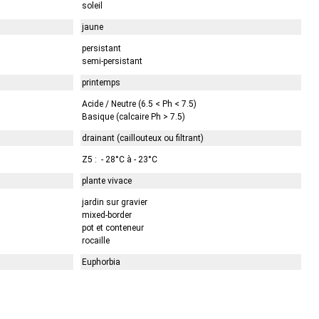
soleil
jaune
persistant
semi-persistant
printemps
Acide / Neutre (6.5 < Ph < 7.5)
Basique (calcaire Ph > 7.5)
drainant (caillouteux ou filtrant)
Z5 : - 28°C à - 23°C
plante vivace
jardin sur gravier
mixed-border
pot et conteneur
rocaille
Euphorbia