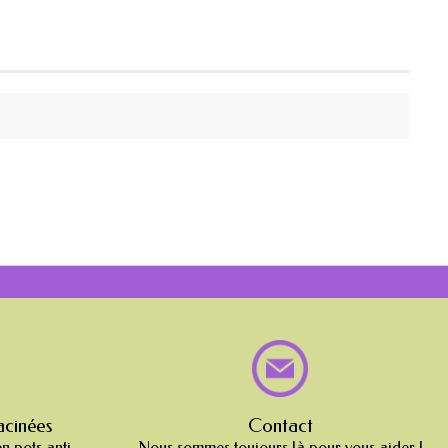
acinées
Contact
en pots anti-
Nous sommes toujours là pour vous aider !