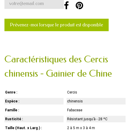
Prévenez-moi lorsque le produit est disponible
Caractéristiques des Cercis
chinensis - Gainier de Chine
Genre :
Cercis
Espèce :
chinensis
Famille :
Fabaceae
Rusticité :
Résistant jusqu’à - 28 ºC
Taille (Haut. x Larg.) :
2 à 5 m x 3 à 4 m