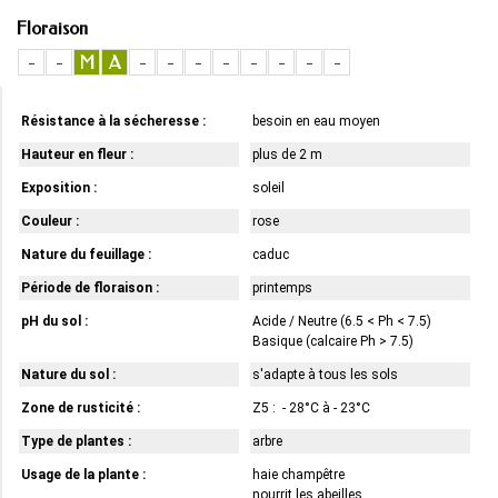
Floraison
-
-
M
A
-
-
-
-
-
-
-
-
Résistance à la sécheresse :
besoin en eau moyen
Hauteur en fleur :
plus de 2 m
Exposition :
soleil
Couleur :
rose
Nature du feuillage :
caduc
Période de floraison :
printemps
pH du sol :
Acide / Neutre (6.5 < Ph < 7.5)
Basique (calcaire Ph > 7.5)
Nature du sol :
s'adapte à tous les sols
Zone de rusticité :
Z5 : - 28°C à - 23°C
Type de plantes :
arbre
Usage de la plante :
haie champêtre
nourrit les abeilles