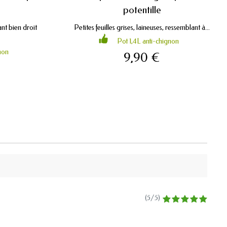
potentille
nt bien droit
Petites feuilles grises, laineuses, ressemblant à...
Pot 1,4L anti-chignon
non
9,90 €
(
5
/
5
)