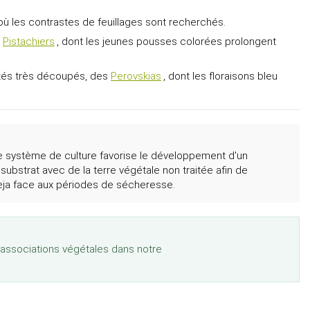
où les contrastes de feuillages sont recherchés.
s
Pistachiers
, dont les jeunes pousses colorées prolongent
entés très découpés, des
Perovskias
, dont les floraisons bleu
e système de culture favorise le développement d'un
substrat avec de la terre végétale non traitée afin de
dleja face aux périodes de sécheresse.
s associations végétales dans notre