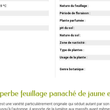
28 ºC
Nature du feuillage :
Période de floraison :
Plante parfumée :
pH du sol :
Nature du sol :
Zone de rusticité :
Type de plantes :
Usage de la plante :
Genre botanique :
uperbe feuillage panaché de jaune e
 est une variété particulièrement originale qui séduit autant par so
usqu'à l'automne, il apporte de la lumière aux massifs avant même 