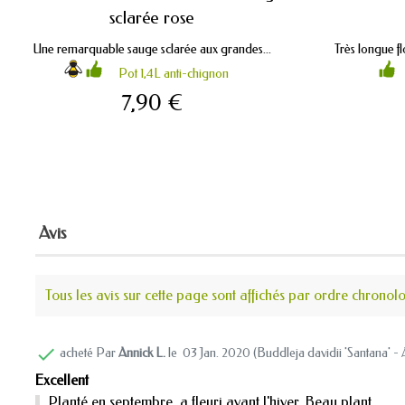
sclarée rose
Une remarquable sauge sclarée aux grandes...
Très longue f
Pot 1,4L anti-chignon
7,90 €
Avis
Tous les avis sur cette page sont affichés par ordre chronol

acheté Par
Annick L.
le
03 Jan. 2020 (
Buddleja davidii 'Santana' -
Excellent
Planté en septembre, a fleuri avant l'hiver. Beau plant.