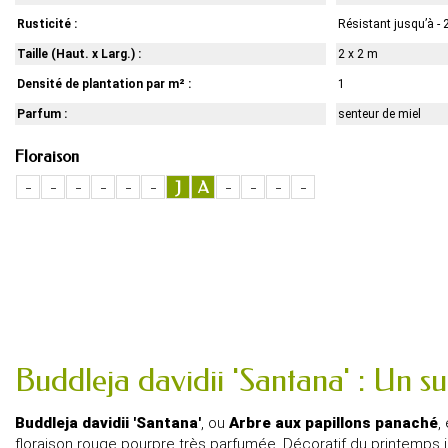
Rusticité :
Résistant jusqu’à - 
Taille (Haut. x Larg.) :
2 x 2 m
Densité de plantation par m² :
1
Parfum :
senteur de miel
Floraison
-
-
-
-
-
-
J
A
-
-
-
-
Buddleja davidii 'Santana' : Un s
Buddleja davidii 'Santana'
, ou
Arbre aux papillons panaché
,
floraison rouge pourpre très parfumée. Décoratif du printemps j