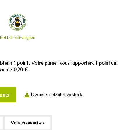
Pot 1,4L anti-chignon
obtenir
1
point
. Votre panier vous rapportera
1
point
qui
tion de
0,20 €
.
anier
Dernières plantes en stock

Vous économisez