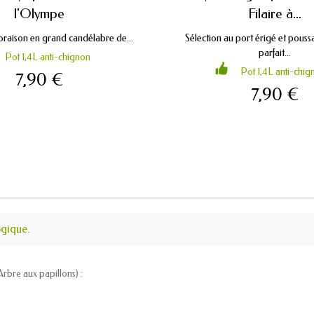
l'Olympe
Filaire à...
loraison en grand candélabre de...
Sélection au port érigé et poussa
parfait...
Pot 1,4L anti-chignon
Pot 1,4L anti-chig
7,90 €
7,90 €
ogique.
 Arbre aux papillons
) :