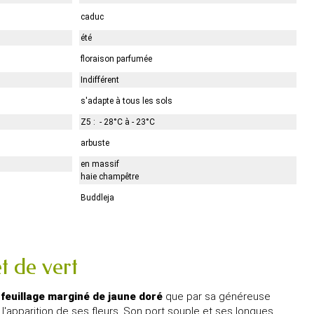
caduc
été
floraison parfumée
Indifférent
s'adapte à tous les sols
Z5 : - 28°C à - 23°C
arbuste
en massif
haie champêtre
Buddleja
t de vert
n
feuillage marginé de jaune doré
que par sa généreuse
l'apparition de ses fleurs. Son port souple et ses longues