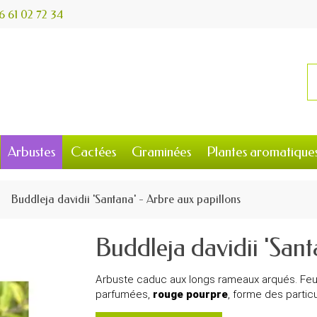
6 61 02 72 34
Arbustes
Cactées
Graminées
Plantes aromatique
Buddleja davidii 'Santana' - Arbre aux papillons
Buddleja davidii 'Sant
Arbuste caduc aux longs rameaux arqués. Feuille
parfumées,
rouge pourpre
, forme des partic