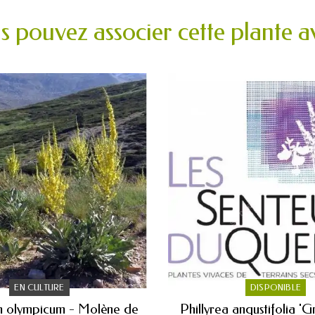
s pouvez associer cette plante av
EN CULTURE
DISPONIBLE
 olympicum - Molène de
Phillyrea angustifolia '