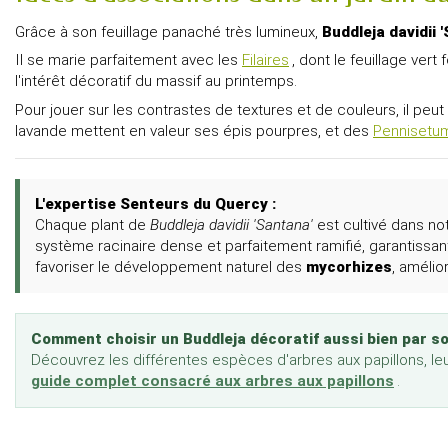
Grâce à son feuillage panaché très lumineux,
Buddleja davidii 
Il se marie parfaitement avec les
Filaires
, dont le feuillage ver
l'intérêt décoratif du massif au printemps.
Pour jouer sur les contrastes de textures et de couleurs, il 
lavande mettent en valeur ses épis pourpres, et des
Pennisetu
L'expertise Senteurs du Quercy :
Chaque plant de
Buddleja davidii 'Santana'
est cultivé dans n
système racinaire dense et parfaitement ramifié, garantissant
favoriser le développement naturel des
mycorhizes
, amélio
Comment choisir un Buddleja décoratif aussi bien par son
Découvrez les différentes espèces d'arbres aux papillons, leu
guide complet consacré aux arbres aux papillons
.