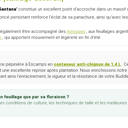
'Santana'
constitue un excellent point d'accroche dans un massif 
t foncé persistant renforce l'éclat de sa panachure, ainsi qu'avec le
peut également être accompagné des
Armoises
, aux feuillages arg
m
, qui apportent mouvement et légèreté en fin d'été.
otre pépinière à Escamps en
conteneur anti-chignon de 1,4 L
. C
 une excellente reprise après plantation. Nous enrichissons notre 
rant ainsi l'enracinement, la vigueur et la résistance de votre Bud
 feuillage que par sa floraison ?
rs conditions de culture, les techniques de taille et les meilleure