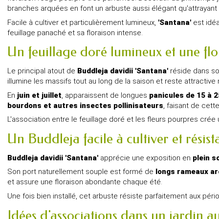
branches arquées en font un arbuste aussi élégant qu'attrayant p
Facile à cultiver et particulièrement lumineux,
'Santana'
est idéa
feuillage panaché et sa floraison intense.
Un feuillage doré lumineux et une fl
Le principal atout de
Buddleja davidii 'Santana'
réside dans s
illumine les massifs tout au long de la saison et reste attracti
En
juin et juillet
, apparaissent de longues
panicules de 15 à 
bourdons et autres insectes pollinisateurs
, faisant de cett
L'association entre le feuillage doré et les fleurs pourpres cré
Un Buddleja facile à cultiver et résist
Buddleja davidii 'Santana'
apprécie une exposition en
plein so
Son port naturellement souple est formé de
longs rameaux a
et assure une floraison abondante chaque été.
Une fois bien installé, cet arbuste résiste parfaitement aux pé
Idées d'associations dans un jardin au