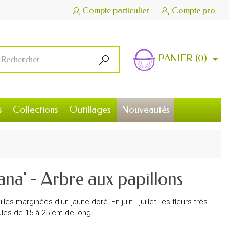
Compte particulier
Compte pro


PANIER
(0)

s
Collections
Outillages
Nouveautés
ana' - Arbre aux papillons
s marginées d'un jaune doré. En juin - juillet, les fleurs très
ules de 15 à 25 cm de long.