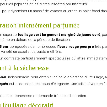
our les papillons et les autres insectes pollinisateurs.
l pour dynamiser un massif de vivaces ou créer un point focal da
oraison intensément parfumée
on superbe
feuillage vert largement marginé de jaune doré
, pa
ve même en dehors de la période de floraison.
25 cm
, composées de nombreuses
fleurs rouge pourpre
très pa
e variété un excellent arbuste mellifère.
e un contraste particulièrement spectaculaire qui attire immédiatem
ant à la sécheresse
leil
, indispensable pour obtenir une belle coloration du feuillage, 
rqués
qui lui donnent beaucoup d'élégance. Une taille sévère en fin
riodes de sécheresse et demande très peu d'entretien.
 feuillage décoratif