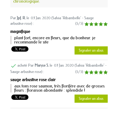
chronologique.
Par
Jpf. R.
le
03 Jan. 2020 (
Salvia 'Ribambelle' - Sauge
arbustive rose
) :
(
5
/
5
)
magnifique
plant fort, encore en fleurs, que du bonheur. je
recommande le site
Signaler un abus

acheté Par
Maryse S.
le
03 Jan. 2020 (
Salvia 'Ribambelle' -
Sauge arbustive rose
) :
(
5
/
5
)
sauge arbustive rose clair
aux tons rose saumon, très florifère avec de grosses
fleurs : floraison abondante : splendide !
Signaler un abus