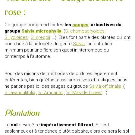
rose :
Ce groupe comprend toutes
les
sauges
arbustives du
groupe
Salvia microphylla
(
S. chameadryoides
,
S. lycioides
,
S. greggii
...). Elles font partie des plantes qui ont
contribué à la notoriété du genre
Salvia
: un entretien
minimum pour une floraison quasi ininterrompue du
printemps à l'automne.
Pour des raisons de méthodes de cultures légèrement
différentes, bien qu'étant aussi arbustives et rustiques, nous
ne parlons pas ici des sauges du groupe
Salvia officinalis
(
S. lavandulifolia
,
S. 'Amparito'
,
S. 'Mas de Lunes'
...).
Plantation
Le
sol
devra être
impérativement filtrant
. S'il est
sablonneux et à tendance plutôt calcaire, alors ce sera le sol