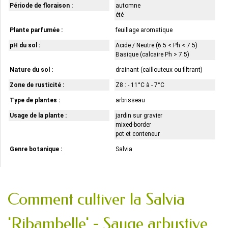
Période de floraison :
automne
été
Plante parfumée :
feuillage aromatique
pH du sol :
Acide / Neutre (6.5 < Ph < 7.5)
Basique (calcaire Ph > 7.5)
Nature du sol :
drainant (caillouteux ou filtrant)
Zone de rusticité :
Z8 : - 11°C à - 7°C
Type de plantes :
arbrisseau
Usage de la plante :
jardin sur gravier
mixed-border
pot et conteneur
Genre botanique :
Salvia
Comment cultiver la Salvia
'Ribambelle' - Sauge arbustive