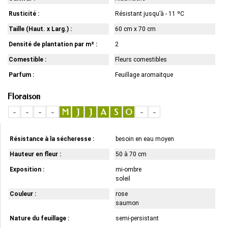
Rusticité :
Résistant jusqu’à - 11 ºC
Taille (Haut. x Larg.) :
60 cm x 70 cm
Densité de plantation par m² :
2
Comestible :
Fleurs comestibles
Parfum :
Feuillage aromaitque
Floraison
-
-
-
-
M
J
J
A
S
O
-
-
Résistance à la sécheresse :
besoin en eau moyen
Hauteur en fleur :
50 à 70 cm
Exposition :
mi-ombre
soleil
Couleur :
rose
saumon
Nature du feuillage :
semi-persistant