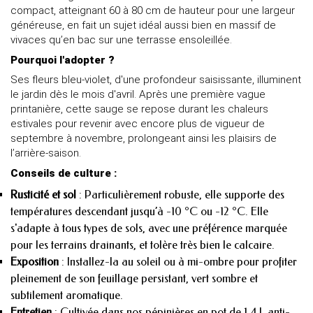
compact, atteignant 60 à 80 cm de hauteur pour une largeur
généreuse, en fait un sujet idéal aussi bien en massif de
vivaces qu’en bac sur une terrasse ensoleillée.
Pourquoi l'adopter ?
Ses fleurs bleu-violet, d'une profondeur saisissante, illuminent
le jardin dès le mois d'avril. Après une première vague
printanière, cette sauge se repose durant les chaleurs
estivales pour revenir avec encore plus de vigueur de
septembre à novembre, prolongeant ainsi les plaisirs de
l’arrière-saison.
Conseils de culture :
Rusticité et sol
: Particulièrement robuste, elle supporte des
températures descendant jusqu’à -10 °C ou -12 °C. Elle
s'adapte à tous types de sols, avec une préférence marquée
pour les terrains drainants, et tolère très bien le calcaire.
Exposition
: Installez-la au soleil ou à mi-ombre pour profiter
pleinement de son feuillage persistant, vert sombre et
subtilement aromatique.
Entretien
: Cultivée dans nos pépinières en pot de 1,4 L anti-