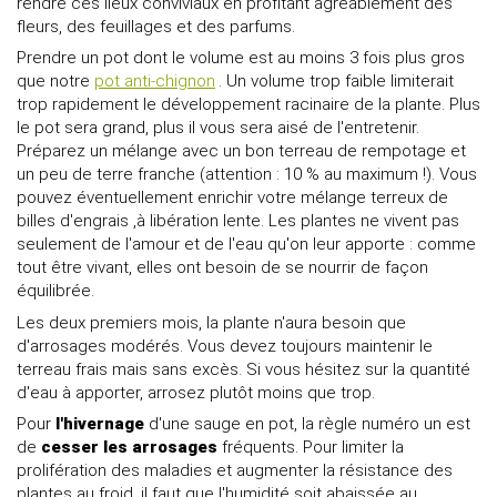
rendre ces lieux conviviaux en profitant agréablement des
fleurs, des feuillages et des parfums.
Prendre un pot dont le volume est au moins 3 fois plus gros
que notre
pot anti-chignon
. Un volume trop faible limiterait
trop rapidement le développement racinaire de la plante. Plus
le pot sera grand, plus il vous sera aisé de l'entretenir.
Préparez un mélange avec un bon terreau de rempotage et
un peu de terre franche (attention : 10 % au maximum !). Vous
pouvez éventuellement enrichir votre mélange terreux de
billes d'engrais ,à libération lente. Les plantes ne vivent pas
seulement de l'amour et de l'eau qu'on leur apporte : comme
tout être vivant, elles ont besoin de se nourrir de façon
équilibrée.
Les deux premiers mois, la plante n'aura besoin que
d'arrosages modérés. Vous devez toujours maintenir le
terreau frais mais sans excès. Si vous hésitez sur la quantité
d'eau à apporter, arrosez plutôt moins que trop.
Pour
l'hivernage
d'une sauge en pot, la règle numéro un est
de
cesser les arrosages
fréquents. Pour limiter la
prolifération des maladies et augmenter la résistance des
plantes au froid, il faut que l'humidité soit abaissée au