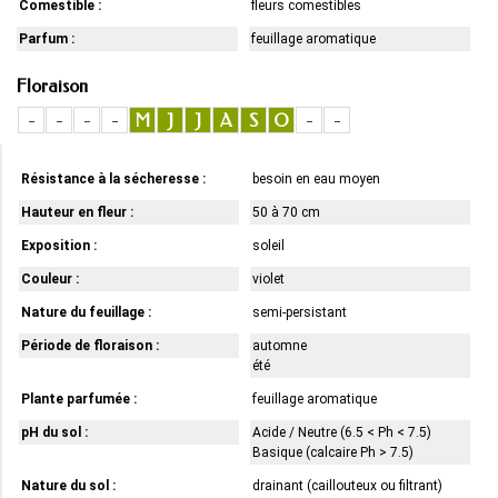
Comestible :
fleurs comestibles
Parfum :
feuillage aromatique
Floraison
-
-
-
-
M
J
J
A
S
O
-
-
Résistance à la sécheresse :
besoin en eau moyen
Hauteur en fleur :
50 à 70 cm
Exposition :
soleil
Couleur :
violet
Nature du feuillage :
semi-persistant
Période de floraison :
automne
été
Plante parfumée :
feuillage aromatique
pH du sol :
Acide / Neutre (6.5 < Ph < 7.5)
Basique (calcaire Ph > 7.5)
Nature du sol :
drainant (caillouteux ou filtrant)