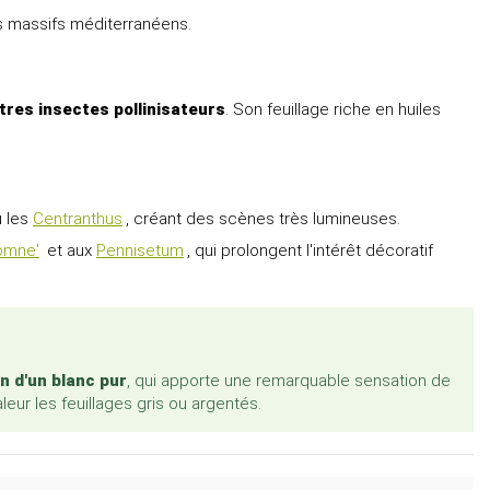
es massifs méditerranéens.
utres insectes pollinisateurs
. Son feuillage riche en huiles
 les
Centranthus
, créant des scènes très lumineuses.
tomne'
et aux
Pennisetum
, qui prolongent l'intérêt décoratif
on d'un blanc pur
, qui apporte une remarquable sensation de
eur les feuillages gris ou argentés.