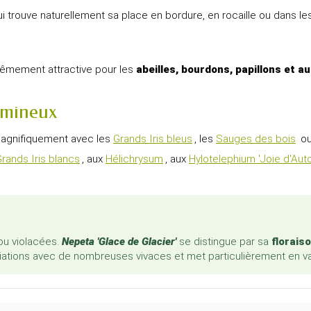
i trouve naturellement sa place en bordure, en rocaille ou dans l
trêmement attractive pour les
abeilles, bourdons, papillons et a
lumineux
agnifiquement avec les
Grands Iris bleus
, les
Sauges des bois
ou
rands Iris blancs
, aux
Hélichrysum
, aux
Hylotelephium 'Joie d'Au
ou violacées.
Nepeta 'Glace de Glacier'
se distingue par sa
florais
ociations avec de nombreuses vivaces et met particulièrement en val