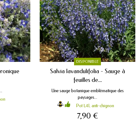
DISPONIBLE
éronique
Salvia lavandulifolia - Sauge à
feuilles de...
..
Une sauge botanique emblématique des
paysages...
non
Pot 1,4L anti-chignon
7,90 €