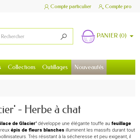
Compte particulier
Compte pro


PANIER
(0)

s
Collections
Outillages
Nouveautés
ier' - Herbe à chat
lace de Glacier'
développe une élégante touffe au
feuillage
breux
épis de fleurs blanches
illuminent les massifs durant tout
pollinisateurs. Très résistant à la sécheresse et peu exigeant, il