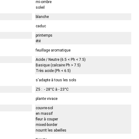
mi-ombre
soleil
blanche
caduc
printemps
été
feuillage aromatique
Acide / Neutre (6.5 < Ph < 7.5)
Basique (calcaire Ph > 7.5)
Très acide (Ph < 6.5)
s'adapte à tous les sols
Z5 : - 28°C à - 23°C
plante vivace
couvre-sol
en massif
fleur à couper
mixed-border
nourrit les abeilles