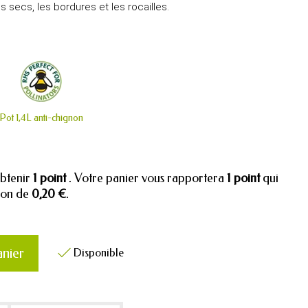
s secs, les bordures et les rocailles.
Pot 1,4L anti-chignon
obtenir
1
point
. Votre panier vous rapportera
1
point
qui
tion de
0,20 €
.
anier
Disponible
