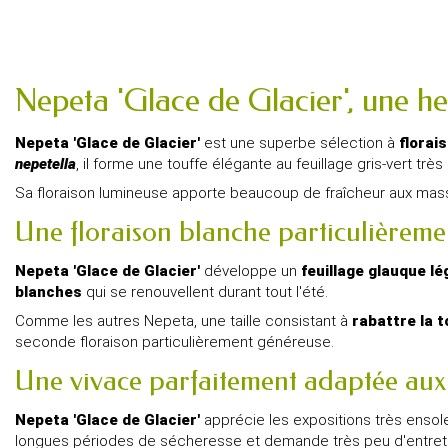
Nepeta 'Glace de Glacier', une he
Nepeta 'Glace de Glacier'
est une superbe sélection à
florai
nepetella
, il forme une touffe élégante au feuillage gris-vert trè
Sa floraison lumineuse apporte beaucoup de fraîcheur aux mass
Une floraison blanche particulièreme
Nepeta 'Glace de Glacier'
développe un
feuillage glauque l
blanches
qui se renouvellent durant tout l'été.
Comme les autres Nepeta, une taille consistant à
rabattre la to
seconde floraison particulièrement généreuse.
Une vivace parfaitement adaptée aux 
Nepeta 'Glace de Glacier'
apprécie les expositions très ensolei
longues périodes de sécheresse et demande très peu d'entret