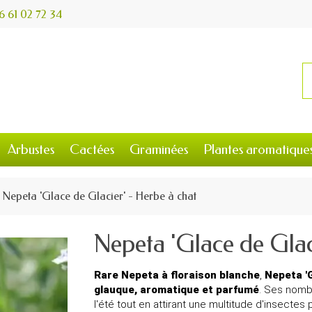
6 61 02 72 34
Arbustes
Cactées
Graminées
Plantes aromatique
Nepeta 'Glace de Glacier' - Herbe à chat
Nepeta 'Glace de Glac
Rare Nepeta à floraison blanche
,
Nepeta 'G
glauque, aromatique et parfumé
. Ses nom
l'été tout en attirant une multitude d'insectes 