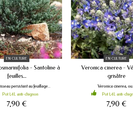
EN CULTURE
EN CULTURE
osmarinifolia - Santoline à
Veronica cinerea - V
feuilles...
grisâtre
sseau persistant au feuillage...
Veronica cinerea, ou.
Pot 1,4L anti-chignon
Pot 1,4L anti-chig
7,90 €
7,90 €