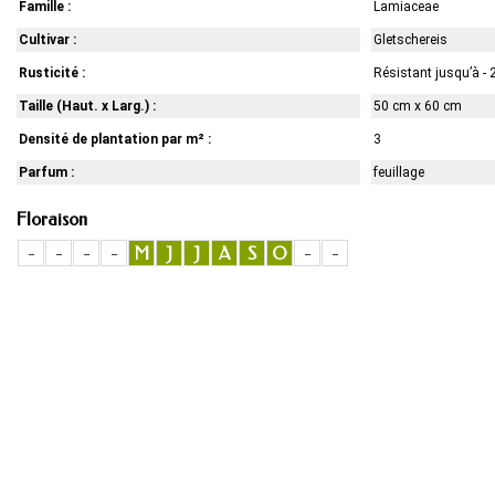
Famille :
Lamiaceae
Cultivar :
Gletschereis
Rusticité :
Résistant jusqu’à - 
Taille (Haut. x Larg.) :
50 cm x 60 cm
Densité de plantation par m² :
3
Parfum :
feuillage
Floraison
-
-
-
-
M
J
J
A
S
O
-
-