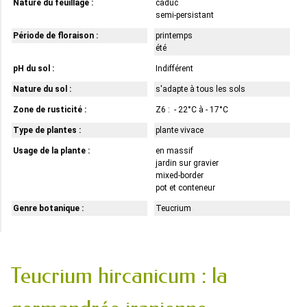
Nature du feuillage :
caduc
semi-persistant
Période de floraison :
printemps
été
pH du sol :
Indifférent
Nature du sol :
s'adapte à tous les sols
Zone de rusticité :
Z6 : - 22°C à - 17°C
Type de plantes :
plante vivace
Usage de la plante :
en massif
jardin sur gravier
mixed-border
pot et conteneur
Genre botanique :
Teucrium
Teucrium hircanicum : la