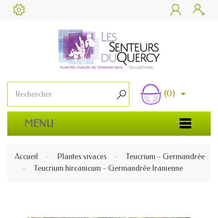


(0)

MENU
Accueil
Plantes vivaces
Teucrium - Germandrée
Teucrium hircanicum - Germandrée Iranienne