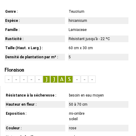
Genre :
Teucrium
Espèce :
hircanicum
Famille :
Lamiaceae
Rusticité :
Résistant jusqu’à - 22 ºC
Taille (Haut. x Larg.) :
60 cm x 30 cm
Densité de plantation par m² :
5
Floraison
-
-
-
-
-
J
J
A
S
-
-
-
Résistance à la sécheresse :
besoin en eau moyen
Hauteur en fleur :
50 à 70 cm
Exposition :
mi-ombre
soleil
Couleur :
rose