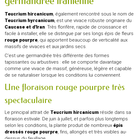
germandrée iranienne
Teucrium hircanicum
, également rencontré sous le nom de
Teucrium hyrcanicum
, est une vivace robuste originaire du
Caucase et d'Iran
. Très florifère, rapide de croissance et
facile à installer, elle se distingue par ses longs épis de fleurs
rouge pourpre
, qui apportent beaucoup de verticalité aux
massifs de vivaces et aux jardins secs.
C'est une germandrée très différente des formes
tapissantes ou arbustives : elle se comporte davantage
comme une vivace de massif, généreuse, légère et capable
de se naturaliser lorsque les conditions lui conviennent.
Une floraison rouge pourpre très
spectaculaire
Le principal attrait de
Teucrium hircanicum
réside dans sa
floraison estivale. De juin à juillet, et parfois plus longtemps
selon les conditions, la plante produit de nombreux
épis
dressés rouge pourpre
, fins, allongés et très visibles au-
dessus du feuillage.